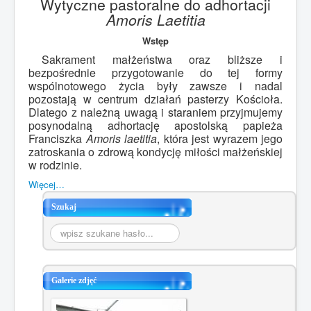
Wytyczne pastoralne do adhortacji
Amoris Laetitia
Wstęp
Sakrament małżeństwa oraz bliższe i
bezpośrednie przygotowanie do tej formy
wspólnotowego życia były zawsze i nadal
pozostają w centrum działań pasterzy Kościoła.
Dlatego z należną uwagą i staraniem przyjmujemy
posynodalną adhortację apostolską papieża
Franciszka
Amoris laetitia
, która jest wyrazem jego
zatroskania o zdrową kondycję miłości małżeńskiej
w rodzinie.
Więcej…
Szukaj
Szukaj...
Galerie zdjęć