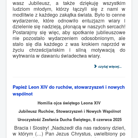
wasz Jubileusz, a także dziękuję wszystkim
ludziom młodym, którzy łączyli się z nami w
modlitwie z każdego zakątka świata. Było to cenne
wydarzenie, które odnowiło entuzjazm wiary i
dzielenie się nadzieją, płonącą w naszych sercach!
Postarajmy się więc, aby spotkanie jubileuszowe
nie pozostało wydarzeniem odosobnionym, ale
stało się dla każdego z was krokiem naprzód w
życiu chrześcijańskim i silną motywacją do
wytrwania w dawaniu świadectwa wiary.
czytaj więcej...
Papież Leon XIV do ruchów, stowarzyszeń i nowych
wspólnot
Homilia ojca świętego Leona XIV
Jubileusz Ruchów, Stowarzyszeń i Nowych Wspólnot
Uroczystość Zesłania Ducha Świętego, 8 czerwca 2025
Bracia i Siostry! „Nadszedł dla nas radosny dzień,
w którym (…) Pan Jezus Chrystus, uwielbiony po