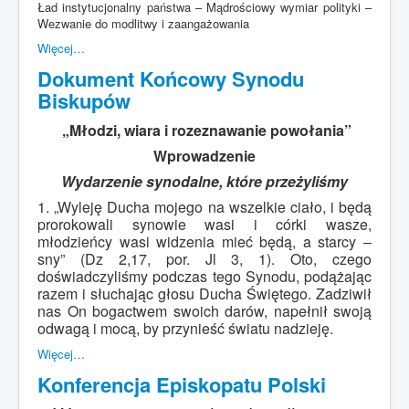
Ład instytucjonalny państwa – Mądrościowy wymiar polityki –
Wezwanie do modlitwy i zaangażowania
Więcej…
Dokument Końcowy Synodu
Biskupów
„Młodzi, wiara i rozeznawanie powołania”
Wprowadzenie
Wydarzenie synodalne, które przeżyliśmy
1. „Wyleję Ducha mojego na wszelkie ciało, i będą
prorokowali synowie wasi i córki wasze,
młodzieńcy wasi widzenia mieć będą, a starcy –
sny” (Dz 2,17, por. Jl 3, 1). Oto, czego
doświadczyliśmy podczas tego Synodu, podążając
razem i słuchając głosu Ducha Świętego. Zadziwił
nas On bogactwem swoich darów, napełnił swoją
odwagą i mocą, by przynieść światu nadzieję.
Więcej…
Konferencja Episkopatu Polski