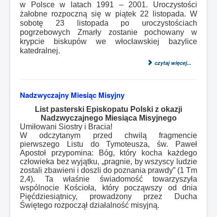
w Polsce w latach 1991 – 2001. Uroczystości
żałobne rozpoczną się w piątek 22 listopada. W
sobotę 23 listopada po uroczystościach
pogrzebowych Zmarły zostanie pochowany w
krypcie biskupów we włocławskiej bazylice
katedralnej.
czytaj więcej...
Nadzwyczajny Miesiąc Misyjny
List pasterski Episkopatu Polski z okazji
Nadzwyczajnego Miesiąca Misyjnego
Umiłowani Siostry i Bracia!
W odczytanym przed chwilą fragmencie
pierwszego Listu do Tymoteusza, św. Paweł
Apostoł przypomina: Bóg, który kocha każdego
człowieka bez wyjątku, „pragnie, by wszyscy ludzie
zostali zbawieni i doszli do poznania prawdy” (1 Tm
2,4). Ta właśnie świadomość towarzyszyła
wspólnocie Kościoła, który począwszy od dnia
Pięćdziesiątnicy, prowadzony przez Ducha
Świętego rozpoczął działalność misyjną.