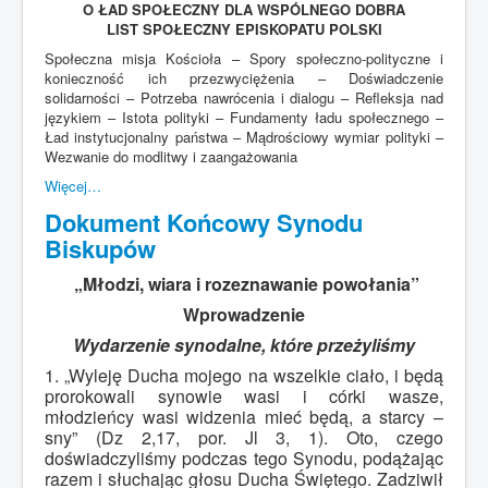
O ŁAD SPOŁECZNY DLA WSPÓLNEGO DOBRA
LIST SPOŁECZNY EPISKOPATU POLSKI
Społeczna misja Kościoła – Spory społeczno-polityczne i
konieczność ich przezwyciężenia – Doświadczenie
solidarności – Potrzeba nawrócenia i dialogu – Refleksja nad
językiem – Istota polityki – Fundamenty ładu społecznego –
Ład instytucjonalny państwa – Mądrościowy wymiar polityki –
Wezwanie do modlitwy i zaangażowania
Więcej…
Dokument Końcowy Synodu
Biskupów
„Młodzi, wiara i rozeznawanie powołania”
Wprowadzenie
Wydarzenie synodalne, które przeżyliśmy
1. „Wyleję Ducha mojego na wszelkie ciało, i będą
prorokowali synowie wasi i córki wasze,
młodzieńcy wasi widzenia mieć będą, a starcy –
sny” (Dz 2,17, por. Jl 3, 1). Oto, czego
doświadczyliśmy podczas tego Synodu, podążając
razem i słuchając głosu Ducha Świętego. Zadziwił