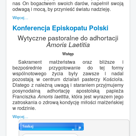
nas On bogactwem swoich darów, napełnił swoją
odwagą i mocą, by przynieść światu nadzieję.
Więcej…
Konferencja Episkopatu Polski
Wytyczne pastoralne do adhortacji
Amoris Laetitia
Wstęp
Sakrament małżeństwa oraz bliższe i
bezpośrednie przygotowanie do tej formy
wspólnotowego życia były zawsze i nadal
pozostają w centrum działań pasterzy Kościoła.
Dlatego z należną uwagą i staraniem przyjmujemy
posynodalną adhortację apostolską papieża
Franciszka
Amoris laetitia
, która jest wyrazem jego
zatroskania o zdrową kondycję miłości małżeńskiej
w rodzinie.
Więcej…
Szukaj