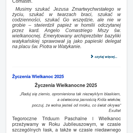
Comastri.
Musimy szukać Jezusa Zmartwychwstałego w
życiu, szukać w twarzach braci, szukać w
codzienności, szukać Go wszędzie, ale nie w
grobie – stwierdził papież w homilii odczytanej
przez kard. Angelo Comastriego Mszy św.
wielkanocnej. Emerytowany archiprezbiter bazyliki
watykańskiej sprawował ją jako papieski delegat
na placu św. Piotra w Watykanie.
czytaj więcej...
Życzenia Wielkanoc 2025
Życzenia Wielkanocne 2025
„Raduj się ziemio, opromieniona tak niezwykłym blaskiem,
a oświecona jasnością Króla wieków,
poczuj, że wolna jesteś od mroku, co świat okrywa”
Exultet
Tegoroczne Triduum Paschalne i Wielkanoc
przeżywamy w Roku Jubileuszowym, w czasie
szczególnych łask, a także w czasie niedawnego