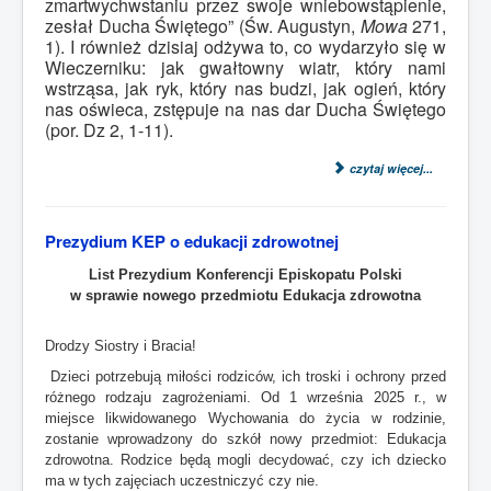
zmartwychwstaniu przez swoje wniebowstąpienie,
zesłał Ducha Świętego” (Św. Augustyn,
Mowa
271,
1). I również dzisiaj odżywa to, co wydarzyło się w
Wieczerniku: jak gwałtowny wiatr, który nami
wstrząsa, jak ryk, który nas budzi, jak ogień, który
nas oświeca, zstępuje na nas dar Ducha Świętego
(por. Dz 2, 1-11).
czytaj więcej...
Prezydium KEP o edukacji zdrowotnej
List Prezydium Konferencji Episkopatu Polski
w sprawie nowego przedmiotu Edukacja zdrowotna
Drodzy Siostry i Bracia!
Dzieci potrzebują miłości rodziców, ich troski i ochrony przed
różnego rodzaju zagrożeniami. Od 1 września 2025 r., w
miejsce likwidowanego Wychowania do życia w rodzinie,
zostanie wprowadzony do szkół nowy przedmiot: Edukacja
zdrowotna. Rodzice będą mogli decydować, czy ich dziecko
ma w tych zajęciach uczestniczyć czy nie.