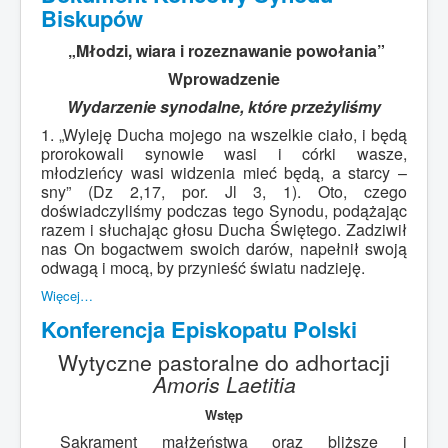
Biskupów
„Młodzi, wiara i rozeznawanie powołania”
Wprowadzenie
Wydarzenie synodalne, które przeżyliśmy
1. „Wyleję Ducha mojego na wszelkie ciało, i będą
prorokowali synowie wasi i córki wasze,
młodzieńcy wasi widzenia mieć będą, a starcy –
sny” (Dz 2,17, por. Jl 3, 1). Oto, czego
doświadczyliśmy podczas tego Synodu, podążając
razem i słuchając głosu Ducha Świętego. Zadziwił
nas On bogactwem swoich darów, napełnił swoją
odwagą i mocą, by przynieść światu nadzieję.
Więcej…
Konferencja Episkopatu Polski
Wytyczne pastoralne do adhortacji
Amoris Laetitia
Wstęp
Sakrament małżeństwa oraz bliższe i