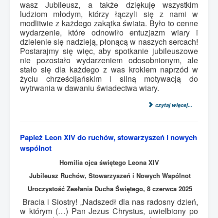
wasz Jubileusz, a także dziękuję wszystkim
ludziom młodym, którzy łączyli się z nami w
modlitwie z każdego zakątka świata. Było to cenne
wydarzenie, które odnowiło entuzjazm wiary i
dzielenie się nadzieją, płonącą w naszych sercach!
Postarajmy się więc, aby spotkanie jubileuszowe
nie pozostało wydarzeniem odosobnionym, ale
stało się dla każdego z was krokiem naprzód w
życiu chrześcijańskim i silną motywacją do
wytrwania w dawaniu świadectwa wiary.
czytaj więcej...
Papież Leon XIV do ruchów, stowarzyszeń i nowych
wspólnot
Homilia ojca świętego Leona XIV
Jubileusz Ruchów, Stowarzyszeń i Nowych Wspólnot
Uroczystość Zesłania Ducha Świętego, 8 czerwca 2025
Bracia i Siostry! „Nadszedł dla nas radosny dzień,
w którym (…) Pan Jezus Chrystus, uwielbiony po