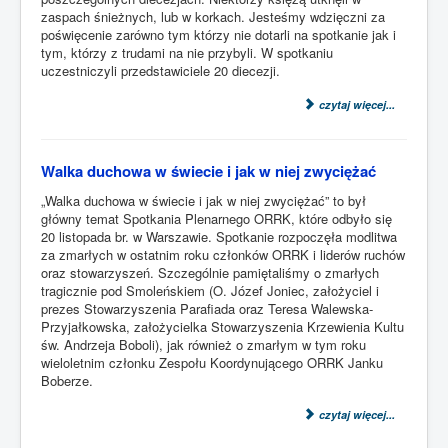
zaspach śnieżnych, lub w korkach. Jesteśmy wdzięczni za
poświęcenie zarówno tym którzy nie dotarli na spotkanie jak i
tym, którzy z trudami na nie przybyli. W spotkaniu
uczestniczyli przedstawiciele 20 diecezji.
czytaj więcej...
Walka duchowa w świecie i jak w niej zwyciężać
„Walka duchowa w świecie i jak w niej zwyciężać” to był
główny temat Spotkania Plenarnego ORRK, które odbyło się
20 listopada br. w Warszawie. Spotkanie rozpoczęła modlitwa
za zmarłych w ostatnim roku członków ORRK i liderów ruchów
oraz stowarzyszeń. Szczególnie pamiętaliśmy o zmarłych
tragicznie pod Smoleńskiem (O. Józef Joniec, założyciel i
prezes Stowarzyszenia Parafiada oraz Teresa Walewska-
Przyjałkowska, założycielka Stowarzyszenia Krzewienia Kultu
św. Andrzeja Boboli), jak również o zmarłym w tym roku
wieloletnim członku Zespołu Koordynującego ORRK Janku
Boberze.
czytaj więcej...