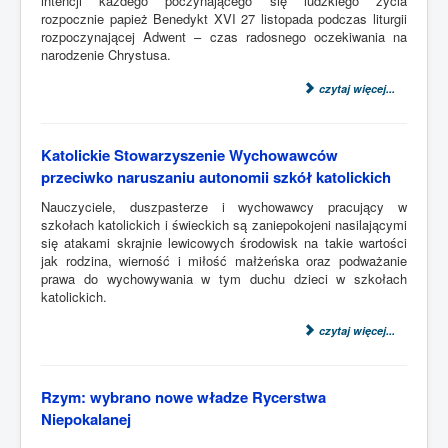
intencji każdego poczynającego się ludzkiego życia
rozpocznie papież Benedykt XVI 27 listopada podczas liturgii
rozpoczynającej Adwent – czas radosnego oczekiwania na
narodzenie Chrystusa.
czytaj więcej...
Katolickie Stowarzyszenie Wychowawców
przeciwko naruszaniu autonomii szkół katolickich
Nauczyciele, duszpasterze i wychowawcy pracujący w
szkołach katolickich i świeckich są zaniepokojeni nasilającymi
się atakami skrajnie lewicowych środowisk na takie wartości
jak rodzina, wierność i miłość małżeńska oraz podważanie
prawa do wychowywania w tym duchu dzieci w szkołach
katolickich.
czytaj więcej...
Rzym: wybrano nowe władze Rycerstwa
Niepokalanej