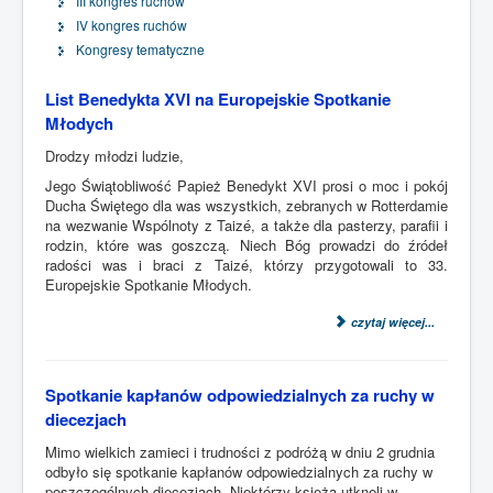
III kongres ruchów
IV kongres ruchów
Kongresy tematyczne
List Benedykta XVI na Europejskie Spotkanie
Młodych
Drodzy młodzi ludzie,
Jego Świątobliwość Papież Benedykt XVI prosi o moc i pokój
Ducha Świętego dla was wszystkich, zebranych w Rotterdamie
na wezwanie Wspólnoty z Taizé, a także dla pasterzy, parafii i
rodzin, które was goszczą. Niech Bóg prowadzi do źródeł
radości was i braci z Taizé, którzy przygotowali to 33.
Europejskie Spotkanie Młodych.
czytaj więcej...
Spotkanie kapłanów odpowiedzialnych za ruchy w
diecezjach
Mimo wielkich zamieci i trudności z podróżą w dniu 2 grudnia
odbyło się spotkanie kapłanów odpowiedzialnych za ruchy w
poszczególnych diecezjach. Niektórzy księżą utknęli w