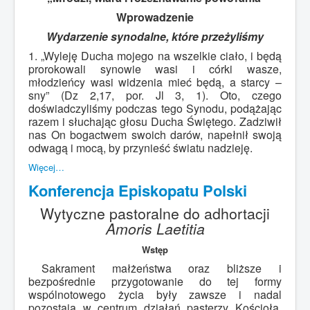
Wprowadzenie
Wydarzenie synodalne, które przeżyliśmy
1. „Wyleję Ducha mojego na wszelkie ciało, i będą
prorokowali synowie wasi i córki wasze,
młodzieńcy wasi widzenia mieć będą, a starcy –
sny” (Dz 2,17, por. Jl 3, 1). Oto, czego
doświadczyliśmy podczas tego Synodu, podążając
razem i słuchając głosu Ducha Świętego. Zadziwił
nas On bogactwem swoich darów, napełnił swoją
odwagą i mocą, by przynieść światu nadzieję.
Więcej…
Konferencja Episkopatu Polski
Wytyczne pastoralne do adhortacji
Amoris Laetitia
Wstęp
Sakrament małżeństwa oraz bliższe i
bezpośrednie przygotowanie do tej formy
wspólnotowego życia były zawsze i nadal
pozostają w centrum działań pasterzy Kościoła.