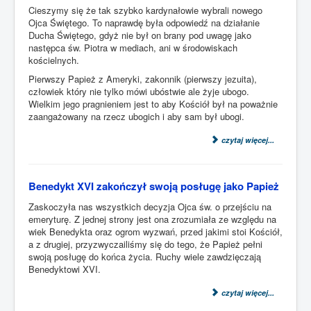
Cieszymy się że tak szybko kardynałowie wybrali nowego
Ojca Świętego. To naprawdę była odpowiedź na działanie
Ducha Świętego, gdyż nie był on brany pod uwagę jako
następca św. Piotra w mediach, ani w środowiskach
kościelnych.
Pierwszy Papież z Ameryki, zakonnik (pierwszy jezuita),
człowiek który nie tylko mówi ubóstwie ale żyje ubogo.
Wielkim jego pragnieniem jest to aby Kościół był na poważnie
zaangażowany na rzecz ubogich i aby sam był ubogi.
czytaj więcej...
Benedykt XVI zakończył swoją posługę jako Papież
Zaskoczyła nas wszystkich decyzja Ojca św. o przejściu na
emeryturę. Z jednej strony jest ona zrozumiała ze względu na
wiek Benedykta oraz ogrom wyzwań, przed jakimi stoi Kościół,
a z drugiej, przyzwyczailiśmy się do tego, że Papież pełni
swoją posługę do końca życia. Ruchy wiele zawdzięczają
Benedyktowi XVI.
czytaj więcej...