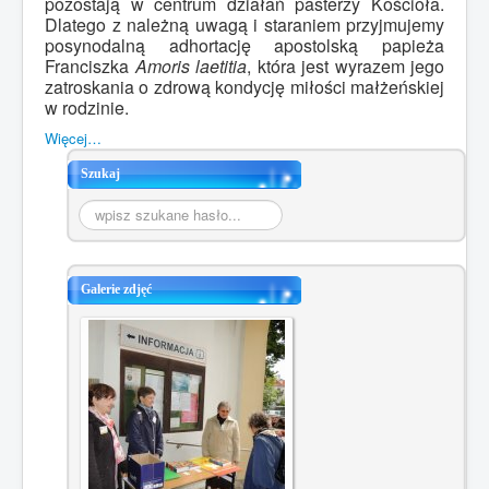
pozostają w centrum działań pasterzy Kościoła.
Dlatego z należną uwagą i staraniem przyjmujemy
posynodalną adhortację apostolską papieża
Franciszka
Amoris laetitia
, która jest wyrazem jego
zatroskania o zdrową kondycję miłości małżeńskiej
w rodzinie.
Więcej…
Szukaj
Szukaj...
Galerie zdjęć