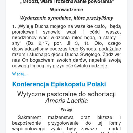
„Młodzi, wiara i rozeznawanie powołania”
Wprowadzenie
Wydarzenie synodalne, które przeżyliśmy
1. „Wyleję Ducha mojego na wszelkie ciało, i będą
prorokowali synowie wasi i córki wasze,
młodzieńcy wasi widzenia mieć będą, a starcy –
sny” (Dz 2,17, por. Jl 3, 1). Oto, czego
doświadczyliśmy podczas tego Synodu, podążając
razem i słuchając głosu Ducha Świętego. Zadziwił
nas On bogactwem swoich darów, napełnił swoją
odwagą i mocą, by przynieść światu nadzieję.
Więcej…
Konferencja Episkopatu Polski
Wytyczne pastoralne do adhortacji
Amoris Laetitia
Wstęp
Sakrament małżeństwa oraz bliższe i
bezpośrednie przygotowanie do tej formy
wspólnotowego życia były zawsze i nadal