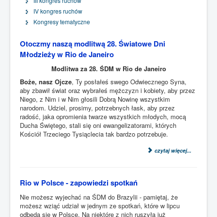
III kongres ruchów
IV kongres ruchów
Kongresy tematyczne
Otoczmy naszą modlitwą 28. Światowe Dni
Młodzieży w Rio de Janeiro
Modlitwa za 28. ŚDM w Rio de Janeiro
Boże, nasz Ojcze
, Ty posłałeś swego Odwiecznego Syna,
aby zbawił świat oraz wybrałeś mężczyzn i kobiety, aby przez
Niego, z Nim i w Nim głosili Dobrą Nowinę wszystkim
narodom. Udziel, prosimy, potrzebnych łask, aby przez
radość, jaka opromienia twarze wszystkich młodych, mocą
Ducha Świętego, stali się oni ewangelizatorami, których
Kościół Trzeciego Tysiąclecia tak bardzo potrzebuje.
czytaj więcej...
Rio w Polsce - zapowiedzi spotkań
Nie możesz wyjechać na ŚDM do Brazylii - pamiętaj, że
możesz wziąć udział w jednym ze spotkań, które w lipcu
odbędą się w Polsce. Na niektóre z nich ruszyła już