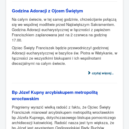
Godzina Adoracji z Ojcem Świętym
Na całym świecie, w tej samej godzinie, chrześcijanie połączą
się we wspólnej modlitwie przed Najświętszym Sakramentem.
Godzina Adoracji eucharystycznej w łączności z papieżem
Franciszkiem zaplanowana jest na 2 czerwca na godzinę
17.00.
Ojciec Święty Franciszek będzie przewodniczył godzinnej
Adoracji eucharystycznej w bazylice św. Piotra w Watykanie, w
łączności ze wszystkimi biskupami i ich wspólnotami
diecezjalnymi na całym świecie.
czytaj więcej...
Bp Józef Kupny arcybiskupem metropolitą
wrocławskim
Pragniemy wyrazić wielką radość z faktu, że Ojciec Święty
Franciszek mianował arcybiskupem metropolitą wrocławskim
bp Józefa Kupnego
,
dotychczasowego biskupa
pomocniczego
archidiecezji katowickiej. Radość nasza jest tym większa, że
bp Józef jest asystentem Ogólnopolskiej Rady Ruchów