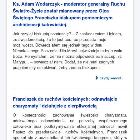
Ks. Adam Wodarczyk - moderator generalny Ruchu
Światło-Życie został mianowany przez Ojca
Świętego Franciszka biskupem pomocniczym
archidiecezji katowickiej.
Jak przyjął biskupią nominację? – Z zaskoczeniem i lękiem,
ze świadomością, że to jest coś, co przerasta moje
możliwości. Dowiedziałem się jednak tego w dniu
Niepokalanego Poczęcia. Dla Maryi najważniejsza była wola
Boża. Pomyślałem, że nie można odpowiedzieć inaczej, niż
Maryja… – powiedział nam. Dodał, że nie miał żadnych
pragnień czy oczekiwań, żeby zostać biskupem.
czytaj więcej...
Franciszek do ruchów kościelnych: odnawiajcie
charyzmaty i działajcie z cierpliwością
O konieczności zachowania świeżości charyzmatu,
adekwatnego odpowiadania na potrzeby współczesnego
człowieka oraz podtrzymywania eklezjalnej jedności mówił
Papież do przedstawicieli ruchów kościelnych. Franciszek
spotkał się z uczestnikami ich światowego kongresu, który w