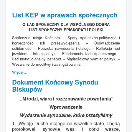
List KEP w sprawach społecznych
O ŁAD SPOŁECZNY DLA WSPÓLNEGO DOBRA
LIST SPOŁECZNY EPISKOPATU POLSKI
Społeczna misja Kościoła – Spory społeczno-polityczne i
konieczność ich przezwyciężenia – Doświadczenie
solidarności – Potrzeba nawrócenia i dialogu – Refleksja nad
językiem – Istota polityki – Fundamenty ładu społecznego –
Ład instytucjonalny państwa – Mądrościowy wymiar polityki –
Wezwanie do modlitwy i zaangażowania
Więcej…
Dokument Końcowy Synodu
Biskupów
„Młodzi, wiara i rozeznawanie powołania”
Wprowadzenie
Wydarzenie synodalne, które przeżyliśmy
1. „Wyleję Ducha mojego na wszelkie ciało, i będą
prorokowali synowie wasi i córki wasze,