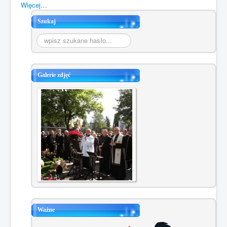
Więcej…
Szukaj
Szukaj...
Galerie zdjęć
Ważne