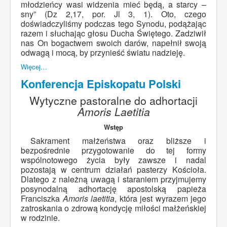
młodzieńcy wasi widzenia mieć będą, a starcy –
sny” (Dz 2,17, por. Jl 3, 1). Oto, czego
doświadczyliśmy podczas tego Synodu, podążając
razem i słuchając głosu Ducha Świętego. Zadziwił
nas On bogactwem swoich darów, napełnił swoją
odwagą i mocą, by przynieść światu nadzieję.
Więcej…
Konferencja Episkopatu Polski
Wytyczne pastoralne do adhortacji
Amoris Laetitia
Wstęp
Sakrament małżeństwa oraz bliższe i
bezpośrednie przygotowanie do tej formy
wspólnotowego życia były zawsze i nadal
pozostają w centrum działań pasterzy Kościoła.
Dlatego z należną uwagą i staraniem przyjmujemy
posynodalną adhortację apostolską papieża
Franciszka
Amoris laetitia
, która jest wyrazem jego
zatroskania o zdrową kondycję miłości małżeńskiej
w rodzinie.