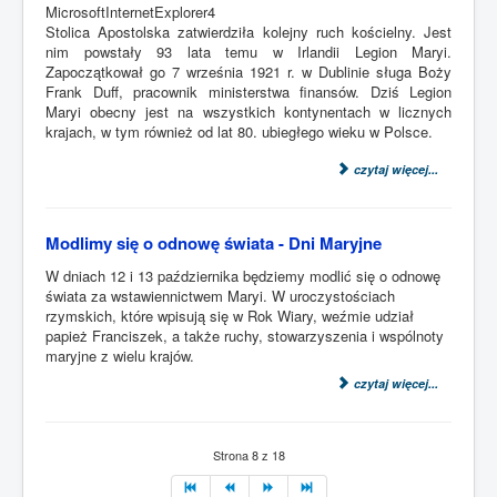
MicrosoftInternetExplorer4
Stolica Apostolska zatwierdziła kolejny ruch kościelny. Jest
nim powstały 93 lata temu w Irlandii Legion Maryi.
Zapoczątkował go 7 września 1921 r. w Dublinie sługa Boży
Frank Duff, pracownik ministerstwa finansów. Dziś Legion
Maryi obecny jest na wszystkich kontynentach w licznych
krajach, w tym również od lat 80. ubiegłego wieku w Polsce.
czytaj więcej...
Modlimy się o odnowę świata - Dni Maryjne
W dniach 12 i 13 października będziemy modlić się o odnowę
świata za wstawiennictwem Maryi.
W uroczystościach
rzymskich
, które wpisują się w Rok Wiary, weźmie udział
papież Franciszek, a także ruchy, stowarzyszenia i wspólnoty
maryjne z wielu krajów.
czytaj więcej...
Strona 8 z 18