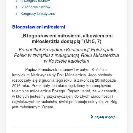
III kongres ruchów
IV kongres ruchów
Kongresy tematyczne
Błogosławieni miłosierni
„Błogosławieni miłosierni, albowiem oni
miłosierdzia dostąpią” (Mt 5, 7)
Komunikat Prezydium Konferencji Episkopatu
Polski w związku z inauguracją
Roku Miłosierdzia
w Kościele katolickim
Papież Franciszek ustanowił w całym Kościele
katolickim Nadzwyczajny Rok Miłosierdzia. Jego obchody
rozpoczęły się 8 grudnia tego roku, a zakończą 20 listopada
2016 roku. Przez cały ten okres będziemy kontemplować
tajemnicę miłosierdzia Bożego. Papież uznał, że w czasach,
w których jesteśmy przyzwyczajeni do złych wiadomości i
największych okrucieństw, świat potrzebuje odkrycia, że Bóg
jest miłosiernym Ojcem.
czytaj więcej...