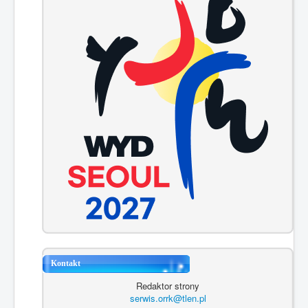
Kontakt
Redaktor strony
serwis.orrk@tlen.pl