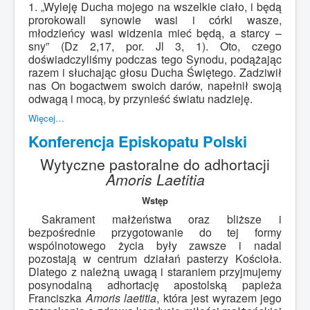
1. „Wyleję Ducha mojego na wszelkie ciało, i będą
prorokowali synowie wasi i córki wasze,
młodzieńcy wasi widzenia mieć będą, a starcy –
sny” (Dz 2,17, por. Jl 3, 1). Oto, czego
doświadczyliśmy podczas tego Synodu, podążając
razem i słuchając głosu Ducha Świętego. Zadziwił
nas On bogactwem swoich darów, napełnił swoją
odwagą i mocą, by przynieść światu nadzieję.
Więcej…
Konferencja Episkopatu Polski
Wytyczne pastoralne do adhortacji
Amoris Laetitia
Wstęp
Sakrament małżeństwa oraz bliższe i
bezpośrednie przygotowanie do tej formy
wspólnotowego życia były zawsze i nadal
pozostają w centrum działań pasterzy Kościoła.
Dlatego z należną uwagą i staraniem przyjmujemy
posynodalną adhortację apostolską papieża
Franciszka
Amoris laetitia
, która jest wyrazem jego