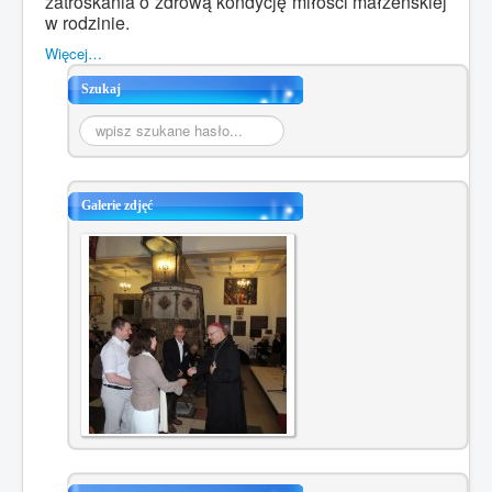
zatroskania o zdrową kondycję miłości małżeńskiej
w rodzinie.
Więcej…
Szukaj
Szukaj...
Galerie zdjęć