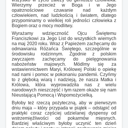
Wierzymy przecież w Boga i w Jego
opatrznościowe czuwanie nad każdym
człowiekiem, nad ludzkością i światem, dlatego
przypominamy o wielkiej roli jedności człowieka z
Bogiem oraz o mocy modlitwy.
Wyrażamy wdzięczność Ojcu Świętemu
Franciszkowi za Jego List do wszystkich wiernych
na maj 2020 roku. Wraz z Papieżem zachęcamy do
odmawiania Różańca Świętego, szczególnie w
środowisku rodzinnym. Zgodnie z polskim
zwyczajem zachęcamy do pielęgnowania
nabożeństw majowych. Módlmy się za
wstawiennictwem Maryi, Królowej Polski o opiekę
nad nami i pomoc w pokonaniu pandemii. Czyńmy
to z głęboką wiarą i nadzieją, że nasza Matka i
Królowa, która wyprowadziła nas z wielu
narodowych nieszczęść i tym razem okaże się nam
Nieustającą Pomocą i Wspomożycielką.
Byłoby też rzeczą pożyteczną, aby w pierwszym
dniu maja – który przypada w piątek – odstąpić od
praktyki coraz częściej udzielanej dyspensy od
wstrzemięźliwości od pokarmów mięsnych.
Bardziej właściwym byłoby uczynić ten dzień