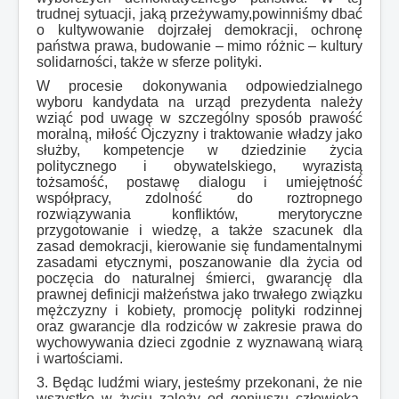
trudnej sytuacji, jaką przeżywamy,powinniśmy dbać
o kultywowanie dojrzałej demokracji, ochronę
państwa prawa, budowanie – mimo różnic – kultury
solidarności, także w sferze polityki.
W procesie dokonywania odpowiedzialnego
wyboru kandydata na urząd prezydenta należy
wziąć pod uwagę w szczególny sposób prawość
moralną, miłość Ojczyzny i traktowanie władzy jako
służby, kompetencje w dziedzinie życia
politycznego i obywatelskiego, wyrazistą
tożsamość, postawę dialogu i umiejętność
współpracy, zdolność do roztropnego
rozwiązywania konfliktów, merytoryczne
przygotowanie i wiedzę, a także szacunek dla
zasad demokracji, kierowanie się fundamentalnymi
zasadami etycznymi, poszanowanie dla życia od
poczęcia do naturalnej śmierci, gwarancję dla
prawnej definicji małżeństwa jako trwałego związku
mężczyzny i kobiety, promocję polityki rodzinnej
oraz gwarancje dla rodziców w zakresie prawa do
wychowywania dzieci zgodnie z wyznawaną wiarą
i wartościami.
3. Będąc ludźmi wiary, jesteśmy przekonani, że nie
wszystko w życiu zależy od geniuszu człowieka.