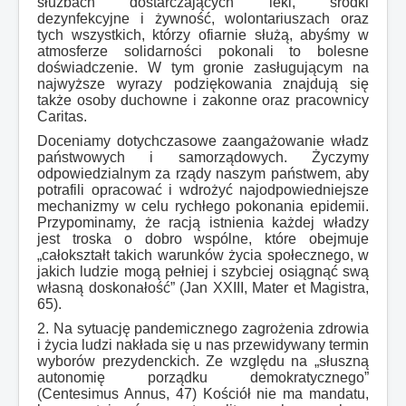
służbach dostarczających leki, środki
dezynfekcyjne i żywność, wolontariuszach oraz
tych wszystkich, którzy ofiarnie służą, abyśmy w
atmosferze solidarności pokonali to bolesne
doświadczenie. W tym gronie zasługującym na
najwyższe wyrazy podziękowania znajdują się
także osoby duchowne i zakonne oraz pracownicy
Caritas.
Doceniamy dotychczasowe zaangażowanie władz
państwowych i samorządowych. Życzymy
odpowiedzialnym za rządy naszym państwem, aby
potrafili opracować i wdrożyć najodpowiedniejsze
mechanizmy w celu rychłego pokonania epidemii.
Przypominamy, że racją istnienia każdej władzy
jest troska o dobro wspólne, które obejmuje
„całokształt takich warunków życia społecznego, w
jakich ludzie mogą pełniej i szybciej osiągnąć swą
własną doskonałość” (Jan XXIII, Mater et Magistra,
65).
2. Na sytuację pandemicznego zagrożenia zdrowia
i życia ludzi nakłada się u nas przewidywany termin
wyborów prezydenckich. Ze względu na „słuszną
autonomię porządku demokratycznego”
(Centesimus Annus, 47) Kościół nie ma mandatu,