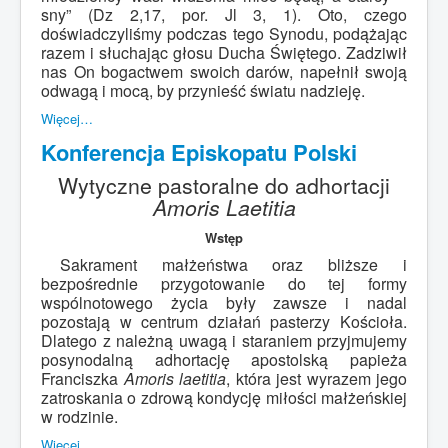
sny” (Dz 2,17, por. Jl 3, 1). Oto, czego
doświadczyliśmy podczas tego Synodu, podążając
razem i słuchając głosu Ducha Świętego. Zadziwił
nas On bogactwem swoich darów, napełnił swoją
odwagą i mocą, by przynieść światu nadzieję.
Więcej…
Konferencja Episkopatu Polski
Wytyczne pastoralne do adhortacji
Amoris Laetitia
Wstęp
Sakrament małżeństwa oraz bliższe i
bezpośrednie przygotowanie do tej formy
wspólnotowego życia były zawsze i nadal
pozostają w centrum działań pasterzy Kościoła.
Dlatego z należną uwagą i staraniem przyjmujemy
posynodalną adhortację apostolską papieża
Franciszka
Amoris laetitia
, która jest wyrazem jego
zatroskania o zdrową kondycję miłości małżeńskiej
w rodzinie.
Więcej…