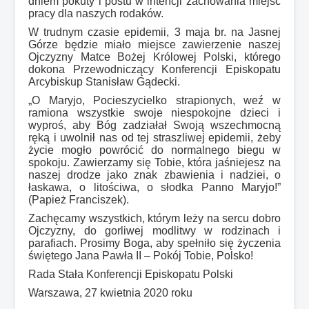
dniem pokuty i postu w intencji zachowania miejsc
pracy dla naszych rodaków.
W trudnym czasie epidemii, 3 maja br. na Jasnej
Górze będzie miało miejsce zawierzenie naszej
Ojczyzny Matce Bożej Królowej Polski, którego
dokona Przewodniczący Konferencji Episkopatu
Arcybiskup Stanisław Gądecki.
„O Maryjo, Pocieszycielko strapionych, weź w
ramiona wszystkie swoje niespokojne dzieci i
wyproś, aby Bóg zadziałał Swoją wszechmocną
ręką i uwolnił nas od tej straszliwej epidemii, żeby
życie mogło powrócić do normalnego biegu w
spokoju. Zawierzamy się Tobie, która jaśniejesz na
naszej drodze jako znak zbawienia i nadziei, o
łaskawa, o litościwa, o słodka Panno Maryjo!”
(Papież Franciszek).
Zachęcamy wszystkich, którym leży na sercu dobro
Ojczyzny, do gorliwej modlitwy w rodzinach i
parafiach. Prosimy Boga, aby spełniło się życzenia
świętego Jana Pawła II – Pokój Tobie, Polsko!
Rada Stała Konferencji Episkopatu Polski
Warszawa, 27 kwietnia 2020 roku