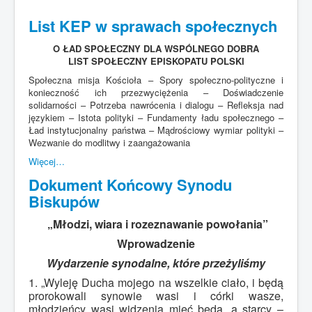
List KEP w sprawach społecznych
O ŁAD SPOŁECZNY DLA WSPÓLNEGO DOBRA
LIST SPOŁECZNY EPISKOPATU POLSKI
Społeczna misja Kościoła – Spory społeczno-polityczne i
konieczność ich przezwyciężenia – Doświadczenie
solidarności – Potrzeba nawrócenia i dialogu – Refleksja nad
językiem – Istota polityki – Fundamenty ładu społecznego –
Ład instytucjonalny państwa – Mądrościowy wymiar polityki –
Wezwanie do modlitwy i zaangażowania
Więcej…
Dokument Końcowy Synodu
Biskupów
„Młodzi, wiara i rozeznawanie powołania”
Wprowadzenie
Wydarzenie synodalne, które przeżyliśmy
1. „Wyleję Ducha mojego na wszelkie ciało, i będą
prorokowali synowie wasi i córki wasze,
młodzieńcy wasi widzenia mieć będą, a starcy –