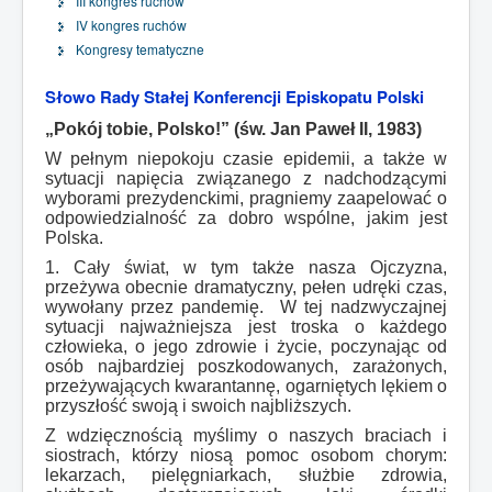
III kongres ruchów
IV kongres ruchów
Kongresy tematyczne
Słowo Rady Stałej Konferencji Episkopatu Polski
„Pokój tobie, Polsko!” (św. Jan Paweł II, 1983)
W pełnym niepokoju czasie epidemii, a także w
sytuacji napięcia związanego z nadchodzącymi
wyborami prezydenckimi, pragniemy zaapelować o
odpowiedzialność za dobro wspólne, jakim jest
Polska.
1. Cały świat, w tym także nasza Ojczyzna,
przeżywa obecnie dramatyczny, pełen udręki czas,
wywołany przez pandemię. W tej nadzwyczajnej
sytuacji najważniejsza jest troska o każdego
człowieka, o jego zdrowie i życie, poczynając od
osób najbardziej poszkodowanych, zarażonych,
przeżywających kwarantannę, ogarniętych lękiem o
przyszłość swoją i swoich najbliższych.
Z wdzięcznością myślimy o naszych braciach i
siostrach, którzy niosą pomoc osobom chorym:
lekarzach, pielęgniarkach, służbie zdrowia,