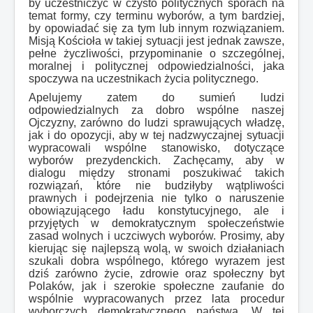
by uczestniczyć w czysto politycznych sporach na
temat formy, czy terminu wyborów, a tym bardziej,
by opowiadać się za tym lub innym rozwiązaniem.
Misją Kościoła w takiej sytuacji jest jednak zawsze,
pełne życzliwości, przypominanie o szczególnej,
moralnej i politycznej odpowiedzialności, jaka
spoczywa na uczestnikach życia politycznego.
Apelujemy zatem do sumień ludzi
odpowiedzialnych za dobro wspólne naszej
Ojczyzny, zarówno do ludzi sprawujących władzę,
jak i do opozycji, aby w tej nadzwyczajnej sytuacji
wypracowali wspólne stanowisko, dotyczące
wyborów prezydenckich. Zachęcamy, aby w
dialogu między stronami poszukiwać takich
rozwiązań, które nie budziłyby wątpliwości
prawnych i podejrzenia nie tylko o naruszenie
obowiązującego ładu konstytucyjnego, ale i
przyjętych w demokratycznym społeczeństwie
zasad wolnych i uczciwych wyborów. Prosimy, aby
kierując się najlepszą wolą, w swoich działaniach
szukali dobra wspólnego, którego wyrazem jest
dziś zarówno życie, zdrowie oraz społeczny byt
Polaków, jak i szerokie społeczne zaufanie do
wspólnie wypracowanych przez lata procedur
wyborczych demokratycznego państwa. W tej