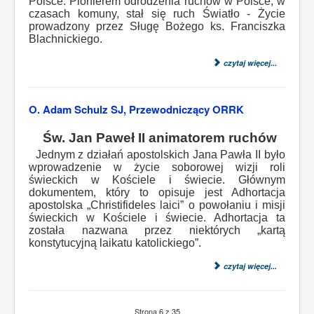
Polsce. Pionierem odrodzenia ruchów w Polsce, w
czasach komuny, stał się ruch Światło - Życie
prowadzony przez Sługę Bożego ks. Franciszka
Blachnickiego.
czytaj więcej...
O. Adam Schulz SJ, Przewodniczący ORRK
Św. Jan Paweł II animatorem ruchów
Jednym z działań apostolskich Jana Pawła II było
wprowadzenie w życie soborowej wizji roli
świeckich w Kościele i świecie. Głównym
dokumentem, który to opisuje jest Adhortacja
apostolska „Christifideles laici” o powołaniu i misji
świeckich w Kościele i świecie. Adhortacja ta
została nazwana przez niektórych „kartą
konstytucyjną laikatu katolickiego”.
czytaj więcej...
Strona 6 z 35