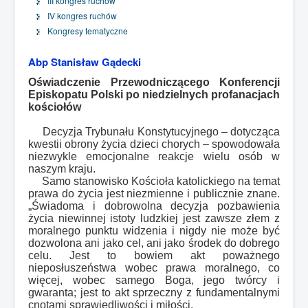
III kongres ruchów
IV kongres ruchów
Kongresy tematyczne
Abp Stanisław Gądecki
Oświadczenie Przewodniczącego Konferencji
Episkopatu Polski
po niedzielnych profanacjach
kościołów
Decyzja Trybunału Konstytucyjnego – dotycząca
kwestii obrony życia dzieci chorych – spowodowała
niezwykle emocjonalne reakcje wielu osób w
naszym kraju.
Samo stanowisko Kościoła katolickiego na temat
prawa do życia jest niezmienne i publicznie znane.
„Świadoma i dobrowolna decyzja pozbawienia
życia niewinnej istoty ludzkiej jest zawsze złem z
moralnego punktu widzenia i nigdy nie może być
dozwolona ani jako cel, ani jako środek do dobrego
celu. Jest to bowiem akt poważnego
nieposłuszeństwa wobec prawa moralnego, co
więcej, wobec samego Boga, jego twórcy i
gwaranta; jest to akt sprzeczny z fundamentalnymi
cnotami sprawiedliwości i miłości.