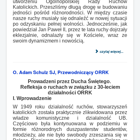
utworzeniu Ogólnopolskiej Rady Ruchów
Katolickich. Przeszliśmy długą drogę w budowaniu
jedności pośród różnorodności. W między czasie
nasze ruchy musiały się odnaleźć w nowej sytuacji
po odzyskaniu pełnej wolności. Jednocześnie, jak
powiedział Jan Paweł II, przez te lata ruchy dojrzały
eklezjalnie, odnalazły się w Kościele, wraz ze
swoim dynamizmem i nowością.
czytaj więcej...
O. Adam Schulz SJ, Przewodniczący ORRK
Prowadzeni przez Ducha Świętego.
Refleksja o ruchach w związku z 30-leciem
działalności ORRK
I. Wprowadzenie
W 1949 roku działalność ruchów, stowarzyszeń
katolickich została praktycznie zlikwidowana przez
władze komunistyczne i działalność UB.
Częściowo była kontynuowana w podziemiu w
formie różnorodnych duszpasterstw studentów,
młodzieży, ale nie było swobody zrzeszania się w