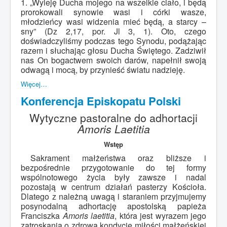
1. „Wyleję Ducha mojego na wszelkie ciało, i będą
prorokowali synowie wasi i córki wasze,
młodzieńcy wasi widzenia mieć będą, a starcy –
sny” (Dz 2,17, por. Jl 3, 1). Oto, czego
doświadczyliśmy podczas tego Synodu, podążając
razem i słuchając głosu Ducha Świętego. Zadziwił
nas On bogactwem swoich darów, napełnił swoją
odwagą i mocą, by przynieść światu nadzieję.
Więcej…
Konferencja Episkopatu Polski
Wytyczne pastoralne do adhortacji
Amoris Laetitia
Wstęp
Sakrament małżeństwa oraz bliższe i
bezpośrednie przygotowanie do tej formy
wspólnotowego życia były zawsze i nadal
pozostają w centrum działań pasterzy Kościoła.
Dlatego z należną uwagą i staraniem przyjmujemy
posynodalną adhortację apostolską papieża
Franciszka
Amoris laetitia
, która jest wyrazem jego
zatroskania o zdrową kondycję miłości małżeńskiej