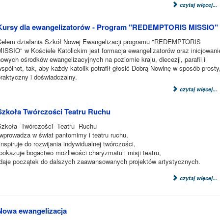
czytaj więcej...
Kursy dla ewangelizatorów - Program "REDEMPTORIS MISSIO"
Celem działania Szkół Nowej Ewangelizacji programu "REDEMPTORIS
MISSIO" w Kościele Katolickim jest formacja ewangelizatorów oraz inicjowani
owych ośrodków ewangelizacyjnych na poziomie kraju, diecezji, parafii i
spólnot, tak, aby każdy katolik potrafił głosić Dobrą Nowinę w sposób prosty
praktyczny i doświadczalny.
czytaj więcej...
Szkoła Twórczości Teatru Ruchu
Szkoła Twórczości Teatru Ruchu
-wprowadza w świat pantomimy i teatru ruchu,
inspiruje do rozwijania indywidualnej twórczości,
pokazuje bogactwo możliwości charyzmatu i misji teatru,
-daje początek do dalszych zaawansowanych projektów artystycznych.
czytaj więcej...
Nowa ewangelizacja