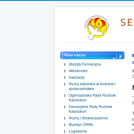
Menu witryny
Zeszyty Formacyjne
Aktualności
Inspiracje
Ruchy katolickie w Kościele i
społeczeństwie
Ogólnopolska Rada Ruchów
Katolickich
Diecezjalne Rady Ruchów
Katolickich
Ruchy i Stowarzyszenia
Biuletyn ORRK
Logowanie