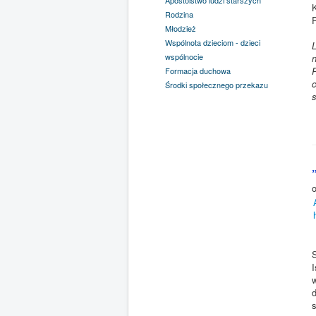
Rodzina
Młodzież
Wspólnota dzieciom - dzieci
L
wspólnocie
n
Formacja duchowa
Środki społecznego przekazu
I
d