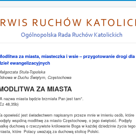
Modlitwa za miasta, miasteczka i wsie – przygotowanie drogi dla
dzieł ewangelizacyjnych
Małgorzata Stuła-Topolska
Odnowa w Duchu Świętym, Częstochowa
MODLITWA ZA MIASTA
"A nazwa miasta będzie brzmiała Pan jest tam".
(Ez 48,35b)
Ta opowieść jest świadectwem napisanym przeze mnie w imieniu osób, które
podjęły wspólną modlitwę za miasto Częstochowę, o jego świętość. Podjęły
walkę duchową o rzeczywiste królowanie Boga w każdej dziedzinie życia tego
miasta, które Polacy uważają za duchową stolicę Polski.