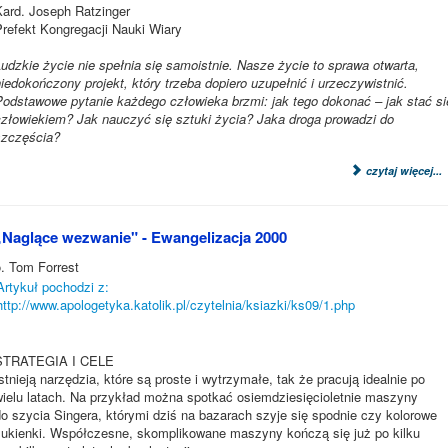
Kard. Joseph Ratzinger
Prefekt Kongregacji Nauki Wiary
udzkie życie nie spełnia się samoistnie. Nasze życie to sprawa otwarta,
iedokończony projekt, który trzeba dopiero uzupełnić i urzeczywistnić.
Podstawowe pytanie każdego człowieka brzmi: jak tego dokonać – jak stać si
człowiekiem? Jak nauczyć się sztuki życia? Jaka droga prowadzi do
szczęścia?
czytaj więcej...
„Naglące wezwanie" - Ewangelizacja 2000
o. Tom Forrest
Artykuł pochodzi z:
http://www.apologetyka.katolik.pl/czytelnia/ksiazki/ks09/1.php
STRATEGIA I CELE
stnieją narzędzia, które są proste i wytrzymałe, tak że pracują idealnie po
wielu latach. Na przykład można spotkać osiemdziesięcioletnie maszyny
o szycia Singera, którymi dziś na bazarach szyje się spodnie czy kolorowe
sukienki. Współczesne, skomplikowane maszyny kończą się już po kilku