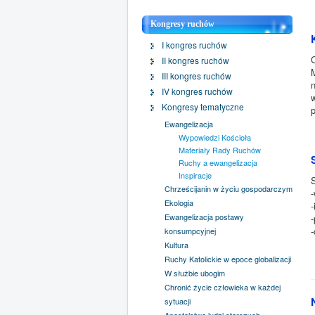
Kongresy ruchów
I kongres ruchów
II kongres ruchów
III kongres ruchów
n
IV kongres ruchów
w
Kongresy tematyczne
Ewangelizacja
Wypowiedzi Kościoła
Materiały Rady Ruchów
Ruchy a ewangelizacja
Inspiracje
Chrześcijanin w życiu gospodarczym
Ekologia
-
Ewangelizacja postawy
-
konsumpcyjnej
Kultura
Ruchy Katolickie w epoce globalizacji
W służbie ubogim
Chronić życie człowieka w każdej
sytuacji
Apostolstwo ludzi starszych