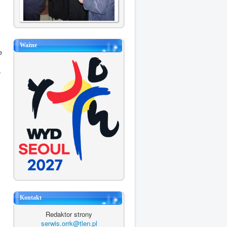
Ważne
e
,
Kontakt
Redaktor strony
serwis.orrk@tlen.pl