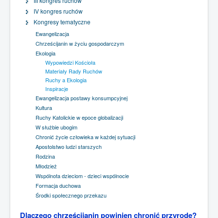
III kongres ruchów
IV kongres ruchów
Kongresy tematyczne
Ewangelizacja
Chrześcijanin w życiu gospodarczym
Ekologia
Wypowiedzi Kościoła
Materiały Rady Ruchów
Ruchy a Ekologia
Inspiracje
Ewangelizacja postawy konsumpcyjnej
Kultura
Ruchy Katolickie w epoce globalizacji
W służbie ubogim
Chronić życie człowieka w każdej sytuacji
Apostolstwo ludzi starszych
Rodzina
Młodzież
Wspólnota dzieciom - dzieci wspólnocie
Formacja duchowa
Środki społecznego przekazu
Dlaczego chrześcijanin powinien chronić przyrodę?