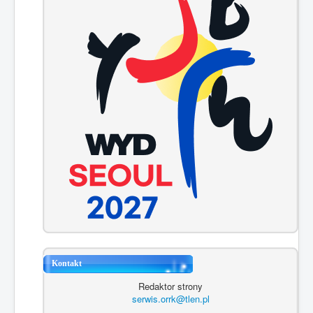
Kontakt
Redaktor strony
serwis.orrk@tlen.pl