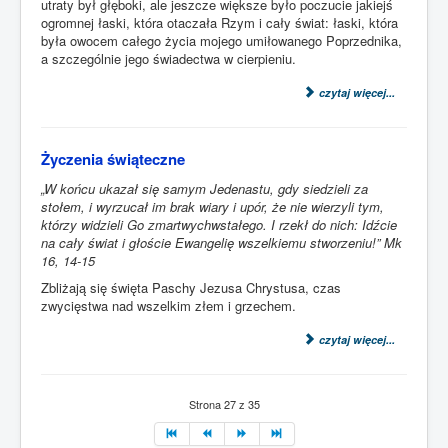
utraty był głęboki, ale jeszcze większe było poczucie jakiejś
ogromnej łaski, która otaczała Rzym i cały świat: łaski, która
była owocem całego życia mojego umiłowanego Poprzednika,
a szczególnie jego świadectwa w cierpieniu.
czytaj więcej...
Życzenia świąteczne
„W końcu ukazał się samym Jedenastu, gdy siedzieli za
stołem, i wyrzucał im brak wiary i upór, że nie wierzyli tym,
którzy widzieli Go zmartwychwstałego. I rzekł do nich: Idźcie
na cały świat i głoście Ewangelię wszelkiemu stworzeniu!”
Mk
16, 14-15
Zbliżają się święta Paschy Jezusa Chrystusa, czas
zwycięstwa nad wszelkim złem i grzechem.
czytaj więcej...
Strona 27 z 35