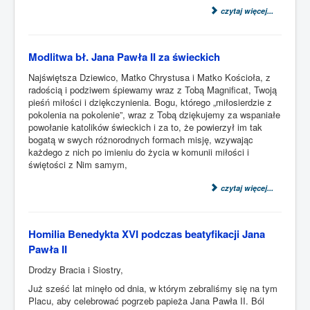
czytaj więcej...
Modlitwa bł. Jana Pawła II za świeckich
Najświętsza Dziewico, Matko Chrystusa i Matko Kościoła, z
radością i podziwem śpiewamy wraz z Tobą Magnificat, Twoją
pieśń miłości i dziękczynienia. Bogu, którego „miłosierdzie z
pokolenia na pokolenie”, wraz z Tobą dziękujemy za wspaniałe
powołanie katolików świeckich i za to, że powierzył im tak
bogatą w swych różnorodnych formach misję, wzywając
każdego z nich po imieniu do życia w komunii miłości i
świętości z Nim samym,
czytaj więcej...
Homilia Benedykta XVI podczas beatyfikacji Jana
Pawła II
Drodzy Bracia i Siostry,
Już sześć lat minęło od dnia, w którym zebraliśmy się na tym
Placu, aby celebrować pogrzeb papieża Jana Pawła II. Ból