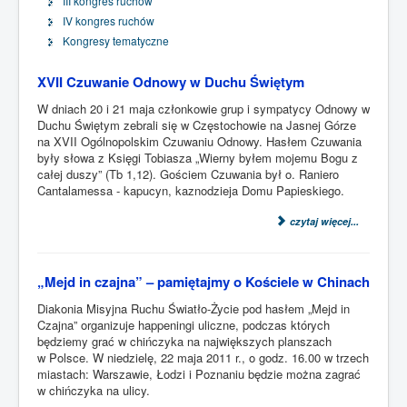
III kongres ruchów
IV kongres ruchów
Kongresy tematyczne
XVII Czuwanie Odnowy w Duchu Świętym
W dniach 20 i 21 maja członkowie grup i sympatycy Odnowy w
Duchu Świętym zebrali się w Częstochowie na Jasnej Górze
na XVII Ogólnopolskim Czuwaniu Odnowy. Hasłem Czuwania
były słowa z Księgi Tobiasza „Wierny byłem mojemu Bogu z
całej duszy” (Tb 1,12). Gościem Czuwania był o. Raniero
Cantalamessa - kapucyn, kaznodzieja Domu Papieskiego.
czytaj więcej...
„Mejd in czajna” – pamiętajmy o Kościele w Chinach
Diakonia Misyjna Ruchu Światło-Życie pod hasłem „Mejd in
Czajna” organizuje happeningi uliczne, podczas których
będziemy grać w chińczyka na największych planszach
w Polsce. W niedzielę, 22 maja 2011 r., o godz. 16.00 w trzech
miastach: Warszawie, Łodzi i Poznaniu będzie można zagrać
w chińczyka na ulicy.