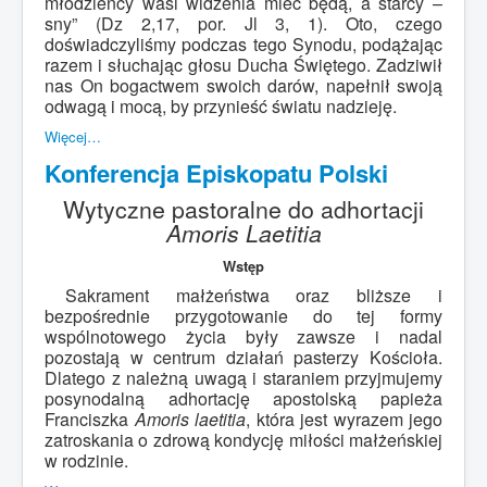
młodzieńcy wasi widzenia mieć będą, a starcy –
sny” (Dz 2,17, por. Jl 3, 1). Oto, czego
doświadczyliśmy podczas tego Synodu, podążając
razem i słuchając głosu Ducha Świętego. Zadziwił
nas On bogactwem swoich darów, napełnił swoją
odwagą i mocą, by przynieść światu nadzieję.
Więcej…
Konferencja Episkopatu Polski
Wytyczne pastoralne do adhortacji
Amoris Laetitia
Wstęp
Sakrament małżeństwa oraz bliższe i
bezpośrednie przygotowanie do tej formy
wspólnotowego życia były zawsze i nadal
pozostają w centrum działań pasterzy Kościoła.
Dlatego z należną uwagą i staraniem przyjmujemy
posynodalną adhortację apostolską papieża
Franciszka
Amoris laetitia
, która jest wyrazem jego
zatroskania o zdrową kondycję miłości małżeńskiej
w rodzinie.