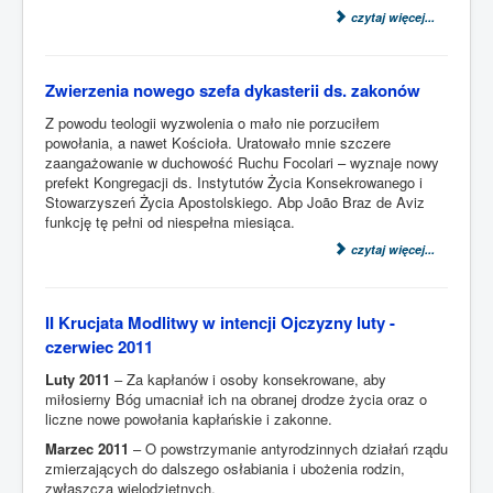
czytaj więcej...
Zwierzenia nowego szefa dykasterii ds. zakonów
Z powodu teologii wyzwolenia o mało nie porzuciłem
powołania, a nawet Kościoła. Uratowało mnie szczere
zaangażowanie w duchowość Ruchu Focolari – wyznaje nowy
prefekt Kongregacji ds. Instytutów Życia Konsekrowanego i
Stowarzyszeń Życia Apostolskiego. Abp João Braz de Aviz
funkcję tę pełni od niespełna miesiąca.
czytaj więcej...
II Krucjata Modlitwy w intencji Ojczyzny luty -
czerwiec 2011
Luty 2011
– Za kapłanów i osoby konsekrowane, aby
miłosierny Bóg umacniał ich na obranej drodze życia oraz o
liczne nowe powołania kapłańskie i zakonne.
Marzec 2011
– O powstrzymanie antyrodzinnych działań rządu
zmierzających do dalszego osłabiania i ubożenia rodzin,
zwłaszcza wielodzietnych.