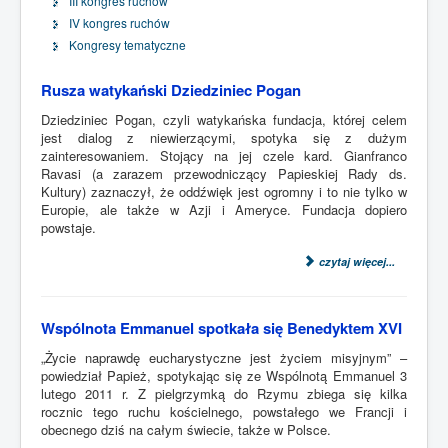
III kongres ruchów
IV kongres ruchów
Kongresy tematyczne
Rusza watykański Dziedziniec Pogan
Dziedziniec Pogan, czyli watykańska fundacja, której celem
jest dialog z niewierzącymi, spotyka się z dużym
zainteresowaniem. Stojący na jej czele kard. Gianfranco
Ravasi (a zarazem przewodniczący Papieskiej Rady ds.
Kultury) zaznaczył, że oddźwięk jest ogromny i to nie tylko w
Europie, ale także w Azji i Ameryce. Fundacja dopiero
powstaje.
czytaj więcej...
Wspólnota Emmanuel spotkała się Benedyktem XVI
„Życie naprawdę eucharystyczne jest życiem misyjnym” –
powiedział Papież, spotykając się ze Wspólnotą Emmanuel 3
lutego 2011 r. Z pielgrzymką do Rzymu zbiega się kilka
rocznic tego ruchu kościelnego, powstałego we Francji i
obecnego dziś na całym świecie, także w Polsce.