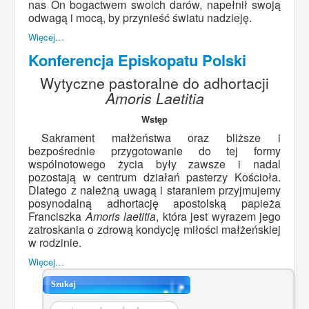
nas On bogactwem swoich darów, napełnił swoją
odwagą i mocą, by przynieść światu nadzieję.
Więcej…
Konferencja Episkopatu Polski
Wytyczne pastoralne do adhortacji
Amoris Laetitia
Wstęp
Sakrament małżeństwa oraz bliższe i
bezpośrednie przygotowanie do tej formy
wspólnotowego życia były zawsze i nadal
pozostają w centrum działań pasterzy Kościoła.
Dlatego z należną uwagą i staraniem przyjmujemy
posynodalną adhortację apostolską papieża
Franciszka
Amoris laetitia
, która jest wyrazem jego
zatroskania o zdrową kondycję miłości małżeńskiej
w rodzinie.
Więcej…
Szukaj
Szukaj...