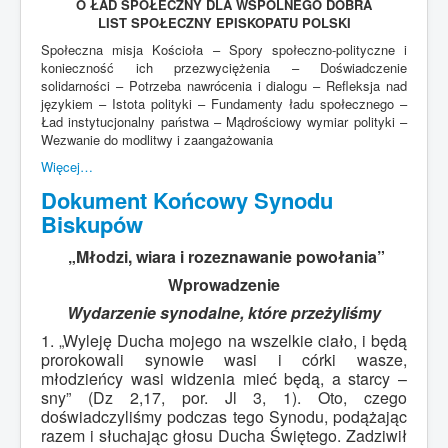
O ŁAD SPOŁECZNY DLA WSPÓLNEGO DOBRA
LIST SPOŁECZNY EPISKOPATU POLSKI
Społeczna misja Kościoła – Spory społeczno-polityczne i
konieczność ich przezwyciężenia – Doświadczenie
solidarności – Potrzeba nawrócenia i dialogu – Refleksja nad
językiem – Istota polityki – Fundamenty ładu społecznego –
Ład instytucjonalny państwa – Mądrościowy wymiar polityki –
Wezwanie do modlitwy i zaangażowania
Więcej…
Dokument Końcowy Synodu
Biskupów
„Młodzi, wiara i rozeznawanie powołania”
Wprowadzenie
Wydarzenie synodalne, które przeżyliśmy
1. „Wyleję Ducha mojego na wszelkie ciało, i będą
prorokowali synowie wasi i córki wasze,
młodzieńcy wasi widzenia mieć będą, a starcy –
sny” (Dz 2,17, por. Jl 3, 1). Oto, czego
doświadczyliśmy podczas tego Synodu, podążając
razem i słuchając głosu Ducha Świętego. Zadziwił