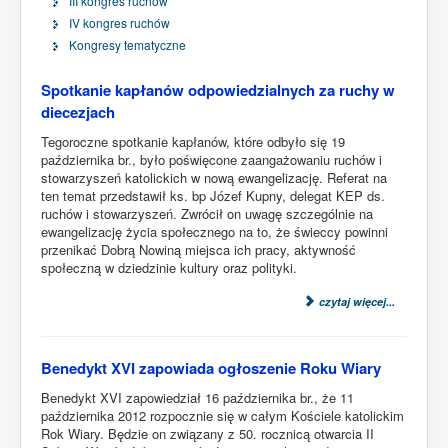
III kongres ruchów
IV kongres ruchów
Kongresy tematyczne
Spotkanie kapłanów odpowiedzialnych za ruchy w
diecezjach
Tegoroczne spotkanie kapłanów, które odbyło się 19
października br., było poświęcone zaangażowaniu ruchów i
stowarzyszeń katolickich w nową ewangelizację. Referat na
ten temat przedstawił ks. bp Józef Kupny, delegat KEP ds.
ruchów i stowarzyszeń. Zwrócił on uwagę szczególnie na
ewangelizację życia społecznego na to, że świeccy powinni
przenikać Dobrą Nowiną miejsca ich pracy, aktywność
społeczną w dziedzinie kultury oraz polityki.
czytaj więcej...
Benedykt XVI zapowiada ogłoszenie Roku Wiary
Benedykt XVI zapowiedział 16 października br., że 11
października 2012 rozpocznie się w całym Kościele katolickim
Rok Wiary. Będzie on związany z 50. rocznicą otwarcia II