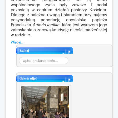
wspólnotowego życia były zawsze i nadal
pozostają w centrum działań pasterzy Kościoła.
Dlatego z należną uwagą i staraniem przyjmujemy
posynodalną adhortację apostolską papieża
Franciszka
Amoris laetitia
, która jest wyrazem jego
zatroskania o zdrową kondycję miłości małżeńskiej
w rodzinie.
Więcej…
Szukaj
Szukaj...
Galerie zdjęć