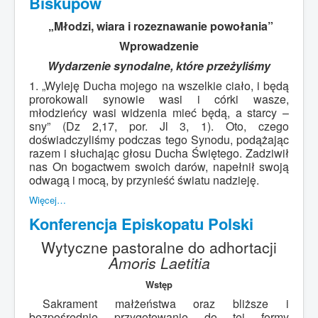
Biskupów
„Młodzi, wiara i rozeznawanie powołania”
Wprowadzenie
Wydarzenie synodalne, które przeżyliśmy
1. „Wyleję Ducha mojego na wszelkie ciało, i będą
prorokowali synowie wasi i córki wasze,
młodzieńcy wasi widzenia mieć będą, a starcy –
sny” (Dz 2,17, por. Jl 3, 1). Oto, czego
doświadczyliśmy podczas tego Synodu, podążając
razem i słuchając głosu Ducha Świętego. Zadziwił
nas On bogactwem swoich darów, napełnił swoją
odwagą i mocą, by przynieść światu nadzieję.
Więcej…
Konferencja Episkopatu Polski
Wytyczne pastoralne do adhortacji
Amoris Laetitia
Wstęp
Sakrament małżeństwa oraz bliższe i
bezpośrednie przygotowanie do tej formy