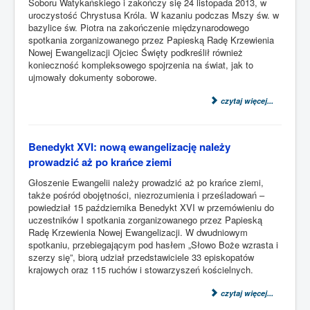
Soboru Watykańskiego i zakończy się 24 listopada 2013, w
uroczystość Chrystusa Króla. W kazaniu podczas Mszy św. w
bazylice św. Piotra na zakończenie międzynarodowego
spotkania zorganizowanego przez Papieską Radę Krzewienia
Nowej Ewangelizacji Ojciec Święty podkreślił również
konieczność kompleksowego spojrzenia na świat, jak to
ujmowały dokumenty soborowe.
czytaj więcej...
Benedykt XVI: nową ewangelizację należy
prowadzić aż po krańce ziemi
Głoszenie Ewangelii należy prowadzić aż po krańce ziemi,
także pośród obojętności, niezrozumienia i prześladowań –
powiedział 15 października Benedykt XVI w przemówieniu do
uczestników I spotkania zorganizowanego przez Papieską
Radę Krzewienia Nowej Ewangelizacji. W dwudniowym
spotkaniu, przebiegającym pod hasłem „Słowo Boże wzrasta i
szerzy się”, biorą udział przedstawiciele 33 episkopatów
krajowych oraz 115 ruchów i stowarzyszeń kościelnych.
czytaj więcej...