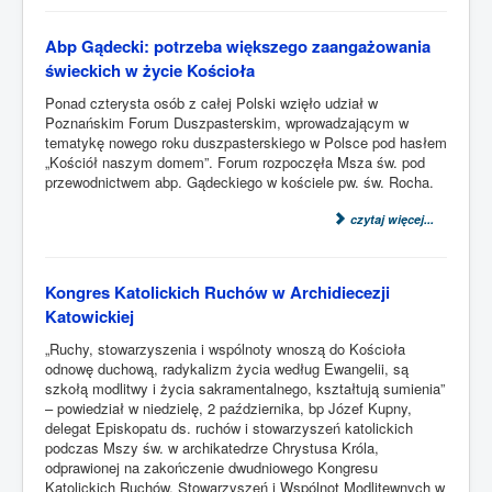
Abp Gądecki: potrzeba większego zaangażowania
świeckich w życie Kościoła
Ponad czterysta osób z całej Polski wzięło udział w
Poznańskim Forum Duszpasterskim, wprowadzającym w
tematykę nowego roku duszpasterskiego w Polsce pod hasłem
„Kościół naszym domem”. Forum rozpoczęła Msza św. pod
przewodnictwem abp. Gądeckiego w kościele pw. św. Rocha.
czytaj więcej...
Kongres Katolickich Ruchów w Archidiecezji
Katowickiej
„Ruchy, stowarzyszenia i wspólnoty wnoszą do Kościoła
odnowę duchową, radykalizm życia według Ewangelii, są
szkołą modlitwy i życia sakramentalnego, kształtują sumienia”
– powiedział w niedzielę, 2 października, bp Józef Kupny,
delegat Episkopatu ds. ruchów i stowarzyszeń katolickich
podczas Mszy św. w archikatedrze Chrystusa Króla,
odprawionej na zakończenie dwudniowego Kongresu
Katolickich Ruchów, Stowarzyszeń i Wspólnot Modlitewnych w