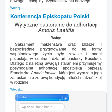
odwagą i mocą, by przynieść światu nadzieję.
Więcej…
Konferencja Episkopatu Polski
Wytyczne pastoralne do adhortacji
Amoris Laetitia
Wstęp
Sakrament małżeństwa oraz bliższe i
bezpośrednie przygotowanie do tej formy
wspólnotowego życia były zawsze i nadal
pozostają w centrum działań pasterzy Kościoła.
Dlatego z należną uwagą i staraniem przyjmujemy
posynodalną adhortację apostolską papieża
Franciszka
Amoris laetitia
, która jest wyrazem jego
zatroskania o zdrową kondycję miłości małżeńskiej
w rodzinie.
Więcej…
Szukaj
Szukaj...