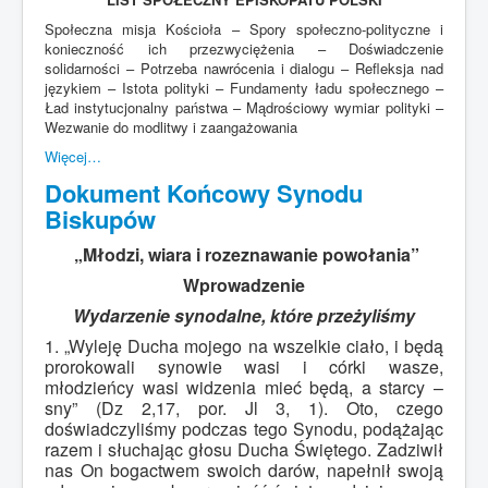
Społeczna misja Kościoła – Spory społeczno-polityczne i
konieczność ich przezwyciężenia – Doświadczenie
solidarności – Potrzeba nawrócenia i dialogu – Refleksja nad
językiem – Istota polityki – Fundamenty ładu społecznego –
Ład instytucjonalny państwa – Mądrościowy wymiar polityki –
Wezwanie do modlitwy i zaangażowania
Więcej…
Dokument Końcowy Synodu
Biskupów
„Młodzi, wiara i rozeznawanie powołania”
Wprowadzenie
Wydarzenie synodalne, które przeżyliśmy
1. „Wyleję Ducha mojego na wszelkie ciało, i będą
prorokowali synowie wasi i córki wasze,
młodzieńcy wasi widzenia mieć będą, a starcy –
sny” (Dz 2,17, por. Jl 3, 1). Oto, czego
doświadczyliśmy podczas tego Synodu, podążając
razem i słuchając głosu Ducha Świętego. Zadziwił
nas On bogactwem swoich darów, napełnił swoją