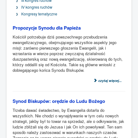
III kongres ruchów
IV kongres ruchów
Kongresy tematyczne
Propozycje Synodu dla Papieża
Kościół potrzebuje dziś powszechnego przebudzenia
ewangelizacyjnego, obejmującego wszystkie aspekty jego
misji: zarówno pierwszego głoszenia Ewangelii, jak i
wzrastania w wierze poprzez zwyczajną działalność
duszpasterską oraz nową ewangelizację, skierowaną do tych,
którzy oddalili się od Kościoła. Takie są główne wnioski z
dobiegającego końca Synodu Biskupów.
czytaj więcej...
Synod Biskupów: orędzie do Ludu Bożego
Trzeba dawać świadectwo, by Ewangelia dotarła do
wszystkich. Nie chodzi o wynajdywanie w tym celu nowych
strategii, jakby był to towar na sprzedaż, ale o odkrywanie, jak
ludzie zbliżali się do Jezusa i jak On ich powoływał. Ten sam
sposób należy zastosować w warunkach naszych czasów.
Zwracają na to uwagę ojcowie synodalni w orędziu do Ludu