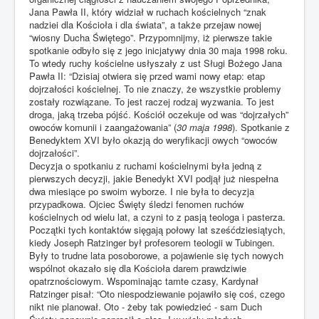
Jana Pawła II, który widział w ruchach kościelnych “znak
nadziei dla Kościoła i dla świata”, a także przejaw nowej
“wiosny Ducha Świętego”. Przypomnijmy, iż pierwsze takie
spotkanie odbyło się z jego inicjatywy dnia 30 maja 1998 roku.
To wtedy ruchy kościelne usłyszały z ust Sługi Bożego Jana
Pawła II: “Dzisiaj otwiera się przed wami nowy etap: etap
dojrzałości kościelnej. To nie znaczy, że wszystkie problemy
zostały rozwiązane. To jest raczej rodzaj wyzwania. To jest
droga, jaką trzeba pójść. Kościół oczekuje od was “dojrzałych”
owoców komunii i zaangażowania” (
30 maja 1998
). Spotkanie z
Benedyktem XVI było okazją do weryfikacji owych “owoców
dojrzałości”.
Decyzja o spotkaniu z ruchami kościelnymi była jedną z
pierwszych decyzji, jakie Benedykt XVI podjął już niespełna
dwa miesiące po swoim wyborze. I nie była to decyzja
przypadkowa. Ojciec Święty śledzi fenomen ruchów
kościelnych od wielu lat, a czyni to z pasją teologa i pasterza.
Początki tych kontaktów sięgają połowy lat sześćdziesiątych,
kiedy Joseph Ratzinger był profesorem teologii w Tubingen.
Były to trudne lata posoborowe, a pojawienie się tych nowych
wspólnot okazało się dla Kościoła darem prawdziwie
opatrznościowym. Wspominając tamte czasy, Kardynał
Ratzinger pisał: “Oto niespodziewanie pojawiło się coś, czego
nikt nie planował. Oto - żeby tak powiedzieć - sam Duch