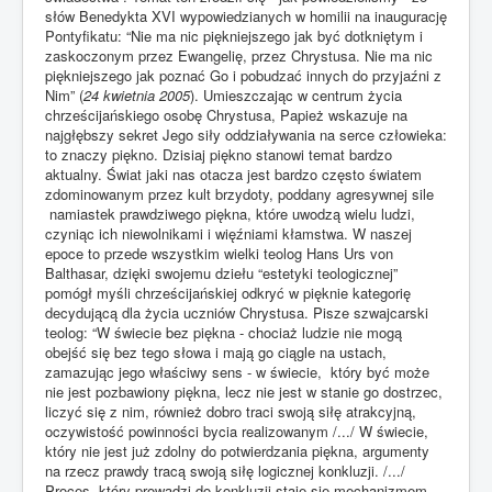
słów Benedykta XVI wypowiedzianych w homilii na inaugurację
Pontyfikatu: “Nie ma nic piękniejszego jak być dotkniętym i
zaskoczonym przez Ewangelię, przez Chrystusa. Nie ma nic
piękniejszego jak poznać Go i pobudzać innych do przyjaźni z
Nim” (
24 kwietnia 2005
). Umieszczając w centrum życia
chrześcijańskiego osobę Chrystusa, Papież wskazuje na
najgłębszy sekret Jego siły oddziaływania na serce człowieka:
to znaczy piękno. Dzisiaj piękno stanowi temat bardzo
aktualny. Świat jaki nas otacza jest bardzo często światem
zdominowanym przez kult brzydoty, poddany agresywnej sile
namiastek prawdziwego piękna, które uwodzą wielu ludzi,
czyniąc ich niewolnikami i więźniami kłamstwa. W naszej
epoce to przede wszystkim wielki teolog Hans Urs von
Balthasar, dzięki swojemu dziełu “estetyki teologicznej”
pomógł myśli chrześcijańskiej odkryć w pięknie kategorię
decydującą dla życia uczniów Chrystusa. Pisze szwajcarski
teolog: “W świecie bez piękna - chociaż ludzie nie mogą
obejść się bez tego słowa i mają go ciągle na ustach,
zamazując jego właściwy sens - w świecie, który być może
nie jest pozbawiony piękna, lecz nie jest w stanie go dostrzec,
liczyć się z nim, również dobro traci swoją siłę atrakcyjną,
oczywistość powinności bycia realizowanym /.../ W świecie,
który nie jest już zdolny do potwierdzania piękna, argumenty
na rzecz prawdy tracą swoją siłę logicznej konkluzji. /.../
Proces, który prowadzi do konkluzji staje się mechanizmem,