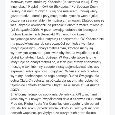
stanowią żywą strukturę Kościoła” (
22 sierpnia 2005
). Przy
innej okazji Papież mówił do Biskupów: “Po Soborze Duch
Święty dał nam “ruchy” /.../ są one miejscami żywej wiary,
gdzie młodzi i dorośli przyjmują model życia w wierze jako
bezcenną szansę jakiej nie można zmarnować. Dlatego proszę
was, abyście wychodzili na przeciw ruchom z wielką miłością”
(
18 listopada 2006
). A przemawiając ostatnio do jednego z
ruchów kościelnych Benedykt XVI wrócił do kwestii
wzajemnego stosunku instytucji i charyzmatu: “W Kościele nie
ma przeciwieństwa lub sprzeczności pomiędzy wymiarem
instytucjonalnym i charyzmatycznym, którego ruchy są
wymownym wyrazem, ponieważ obydwa są współistotne dla
Bożej konstytucji Ludu Bożego. W Kościele także istotne
instytucje są charyzmatyczne, a z drugiej strony charyzmaty
muszą w taki lub inny sposób zinstytucjonalizować się, aby
zapewnić sobie spójność i ciągłość. W ten sposób obydwa
wymiary, pochodzące od tego samego Ducha Świętego, dla
dobra Ciała Chrystusa, współdziałają razem, aby uobecnić
tajemnicę i dzieło zbawcze Chrystusa w świecie” (
24 marca
2007
).
3. Wróćmy jednak do spotkania Benedykta XVI z ruchami
kościelnymi i nowymi wspólnotami dnia 3 czerwca 2006 roku.
Plac św. Piotra i cała Via Conciliazione zapełniły się ponad
dwustu tysiącami przedstawicieli około stu różnych ruchów i
nowych wspólnot, przybyłych ze wszystkich stron świata.