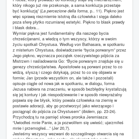
który nikogo już nie przekonuje, a sama konkluzja przestaje
być konkluzją” (
La percezione della forma
, p.. 11). Piękno jest
więc sprawą niezmiernie istotną dla człowieka i sięga daleko
poza sferę płytko rozumianej estetyki. Piękno to blask prawdy
i blask dobra...
Wymiar piękna jest fundamentalny dla naszego bycia
chrześcijanami, a wiedzą o tym wszyscy, którzy w swoim
życiu spotkali Chrystusa. Według von Bathasara, w spotkaniu
z misterium Chrystusa, doświadczenie “bycia porwanym” przez
Jego piękno, wyznacza początek rzeczywistego pójścia za
Mistrzem i naśladowania Go: “Bycie porwanym znajduje się u
genezy chrześcijaństwa. Apostołowie są porwani przez to co
widzą, słyszą i czego dotykają, przez to co się objawia w
formie; Jan (przede wszystkim on, ale także i pozostali)
opisuje ciągle od nowa jak w spotkaniu, w dialogu, forma
Jezusa nabiera na znaczeniu, w sposób bezbłędny krystalizują
się jej kontury i jak niespodziewanie i w sposób niewyrażalny
pojawia się ów błysk, który powala człowieka na ziemię w
postawie adoracji, aby go przetworzyć jako wierzącego i
pociągnąć do pójścia za Chrystusem” (
ibidem
, pp. 23-24).
Przychodzą tu na pamięć słowa proroka Jeremiasza:
“Uwiodłeś mnie Panie, a ja pozwoliłem się uwieść; ujarzmiłeś
mnie i przemogłeś...” (Jer 20,7).
Jesteśmy wszyscy wezwani do szczególnego otwarcia się na