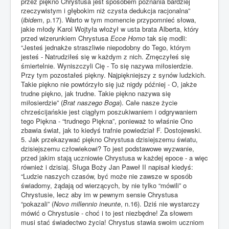
przez piękno Chrystusa jest sposobem poznania bardziej
rzeczywistym i głębokim niż czysta dedukcja racjonalna”
(
ibidem
, p.17). Warto w tym momencie przypomnieć słowa,
jakie młody Karol Wojtyła włożył w usta brata Alberta, który
przed wizerunkiem Chrystusa
Ecce Homo
tak się modli:
“Jesteś jednakże straszliwie niepodobny do Tego, którym
jesteś - Natrudziłeś się w każdym z nich. Zmęczyłeś się
śmiertelnie. Wyniszczyli Cię - To się nazywa miłosierdzie.
Przy tym pozostałeś piękny. Najpiękniejszy z synów ludzkich.
Takie piękno nie powtórzyło się już nigdy później - O, jakże
trudne piękno, jak trudne. Takie piękno nazywa się
miłosierdzie” (
Brat naszego Boga
). Całe nasze życie
chrześcijańskie jest ciągłym poszukiwaniem i odgrywaniem
tego Piękna - “trudnego Piękna”, ponieważ to właśnie Ono
zbawia świat, jak to kiedyś trafnie powiedział F. Dostojewski.
5. Jak przekazywać piękno Chrystusa dzisiejszemu światu,
dzisiejszemu człowiekowi? To jest podstawowe wyzwanie,
przed jakim stają uczniowie Chrystusa w każdej epoce - a więc
również i dzisiaj. Sługa Boży Jan Paweł II napisał kiedyś:
“Ludzie naszych czasów, być może nie zawsze w sposób
świadomy, żądają od wierzących, by nie tylko “mówili” o
Chrystusie, lecz aby im w pewnym sensie Chrystusa
“pokazali” (
Novo millennio ineunte
, n.16). Dziś nie wystarczy
mówić o Chrystusie - choć i to jest niezbędne! Za słowem
musi stać świadectwo życia! Chrystus stawia swoim uczniom