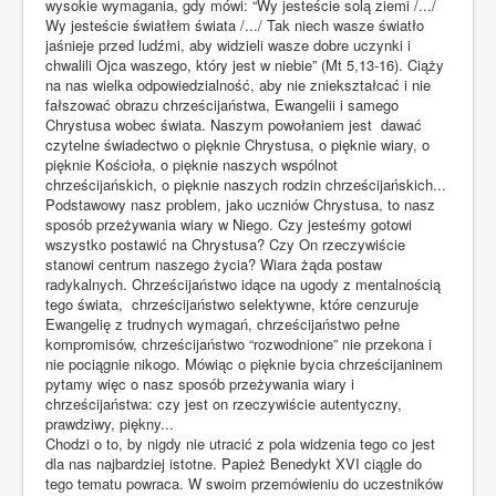
wysokie wymagania, gdy mówi: “Wy jesteście solą ziemi /.../
Wy jesteście światłem świata /.../ Tak niech wasze światło
jaśnieje przed ludźmi, aby widzieli wasze dobre uczynki i
chwalili Ojca waszego, który jest w niebie” (Mt 5,13-16). Ciąży
na nas wielka odpowiedzialność, aby nie zniekształcać i nie
fałszować obrazu chrześcijaństwa, Ewangelii i samego
Chrystusa wobec świata. Naszym powołaniem jest dawać
czytelne świadectwo o pięknie Chrystusa, o pięknie wiary, o
pięknie Kościoła, o pięknie naszych wspólnot
chrześcijańskich, o pięknie naszych rodzin chrześcijańskich...
Podstawowy nasz problem, jako uczniów Chrystusa, to nasz
sposób przeżywania wiary w Niego. Czy jesteśmy gotowi
wszystko postawić na Chrystusa? Czy On rzeczywiście
stanowi centrum naszego życia? Wiara żąda postaw
radykalnych. Chrześcijaństwo idące na ugody z mentalnością
tego świata, chrześcijaństwo selektywne, które cenzuruje
Ewangelię z trudnych wymagań, chrześcijaństwo pełne
kompromisów, chrześcijaństwo “rozwodnione” nie przekona i
nie pociągnie nikogo. Mówiąc o pięknie bycia chrześcijaninem
pytamy więc o nasz sposób przeżywania wiary i
chrześcijaństwa: czy jest on rzeczywiście autentyczny,
prawdziwy, piękny...
Chodzi o to, by nigdy nie utracić z pola widzenia tego co jest
dla nas najbardziej istotne. Papież Benedykt XVI ciągle do
tego tematu powraca. W swoim przemówieniu do uczestników