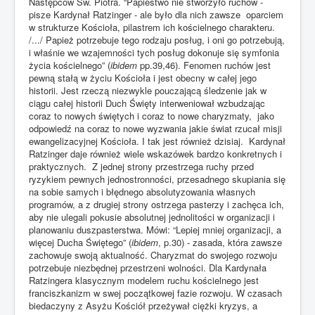
Następców Św. Piotra. “Papiestwo nie stworzyło ruchów -
pisze Kardynał Ratzinger - ale było dla nich zawsze oparciem
w strukturze Kościoła, pilastrem ich kościelnego charakteru.
/.../ Papież potrzebuje tego rodzaju posług, i oni go potrzebują,
i właśnie we wzajemności tych posług dokonuje się symfonia
życia kościelnego” (
ibidem
pp.39,46). Fenomen ruchów jest
pewną stałą w życiu Kościoła i jest obecny w całej jego
historii. Jest rzeczą niezwykle pouczającą śledzenie jak w
ciągu całej historii Duch Święty interweniował wzbudzając
coraz to nowych świętych i coraz to nowe charyzmaty, jako
odpowiedź na coraz to nowe wyzwania jakie świat rzucał misji
ewangelizacyjnej Kościoła. I tak jest również dzisiaj. Kardynał
Ratzinger daje również wiele wskazówek bardzo konkretnych i
praktycznych. Z jednej strony przestrzega ruchy przed
ryzykiem pewnych jednostronności, przesadnego skupiania się
na sobie samych i błędnego absolutyzowania własnych
programów, a z drugiej strony ostrzega pasterzy i zachęca ich,
aby nie ulegali pokusie absolutnej jednolitości w organizacji i
planowaniu duszpasterstwa. Mówi: “Lepiej mniej organizacji, a
więcej Ducha Świętego” (
ibidem
, p.30) - zasada, która zawsze
zachowuje swoją aktualność. Charyzmat do swojego rozwoju
potrzebuje niezbędnej przestrzeni wolności. Dla Kardynała
Ratzingera klasycznym modelem ruchu kościelnego jest
franciszkanizm w swej początkowej fazie rozwoju. W czasach
biedaczyny z Asyżu Kościół przeżywał ciężki kryzys, a