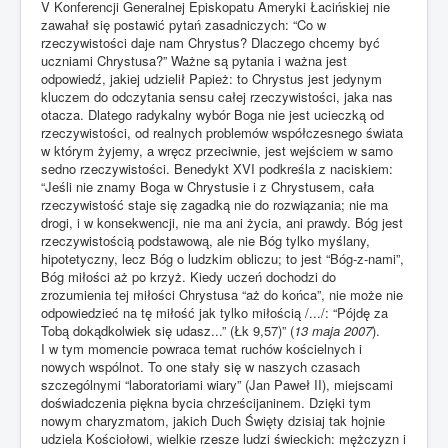
V Konferencji Generalnej Episkopatu Ameryki Łacińskiej nie
zawahał się postawić pytań zasadniczych: “Co w
rzeczywistości daje nam Chrystus? Dlaczego chcemy być
uczniami Chrystusa?” Ważne są pytania i ważna jest
odpowiedź, jakiej udzielił Papież: to Chrystus jest jedynym
kluczem do odczytania sensu całej rzeczywistości, jaka nas
otacza. Dlatego radykalny wybór Boga nie jest ucieczką od
rzeczywistości, od realnych problemów współczesnego świata
w którym żyjemy, a wręcz przeciwnie, jest wejściem w samo
sedno rzeczywistości. Benedykt XVI podkreśla z naciskiem:
“Jeśli nie znamy Boga w Chrystusie i z Chrystusem, cała
rzeczywistość staje się zagadką nie do rozwiązania; nie ma
drogi, i w konsekwencji, nie ma ani życia, ani prawdy. Bóg jest
rzeczywistością podstawową, ale nie Bóg tylko myślany,
hipotetyczny, lecz Bóg o ludzkim obliczu; to jest “Bóg-z-nami”,
Bóg miłości aż po krzyż. Kiedy uczeń dochodzi do
zrozumienia tej miłości Chrystusa “aż do końca”, nie może nie
odpowiedzieć na tę miłość jak tylko miłością /.../: “Pójdę za
Tobą dokądkolwiek się udasz...” (Łk 9,57)” (
13 maja 2007
).
I w tym momencie powraca temat ruchów kościelnych i
nowych wspólnot. To one stały się w naszych czasach
szczególnymi “laboratoriami wiary” (Jan Paweł II), miejscami
doświadczenia piękna bycia chrześcijaninem. Dzięki tym
nowym charyzmatom, jakich Duch Święty dzisiaj tak hojnie
udziela Kościołowi, wielkie rzesze ludzi świeckich: mężczyzn i