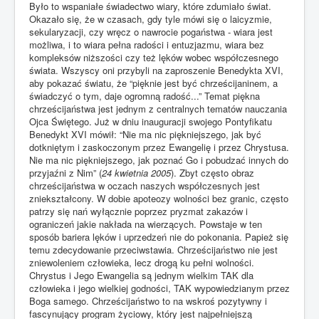
Było to wspaniałe świadectwo wiary, które zdumiało świat.
Okazało się, że w czasach, gdy tyle mówi się o laicyzmie,
sekularyzacji, czy wręcz o nawrocie pogaństwa - wiara jest
możliwa, i to wiara pełna radości i entuzjazmu, wiara bez
kompleksów niższości czy też lęków wobec współczesnego
świata. Wszyscy oni przybyli na zaproszenie Benedykta XVI,
aby pokazać światu, że “pięknie jest być chrześcijaninem, a
świadczyć o tym, daje ogromną radość...” Temat piękna
chrześcijaństwa jest jednym z centralnych tematów nauczania
Ojca Świętego. Już w dniu inauguracji swojego Pontyfikatu
Benedykt XVI mówił: “Nie ma nic piękniejszego, jak być
dotkniętym i zaskoczonym przez Ewangelię i przez Chrystusa.
Nie ma nic piękniejszego, jak poznać Go i pobudzać innych do
przyjaźni z Nim” (
24 kwietnia 2005
). Zbyt często obraz
chrześcijaństwa w oczach naszych współczesnych jest
zniekształcony. W dobie apoteozy wolności bez granic, często
patrzy się nań wyłącznie poprzez pryzmat zakazów i
ograniczeń jakie nakłada na wierzących. Powstaje w ten
sposób bariera lęków i uprzedzeń nie do pokonania. Papież się
temu zdecydowanie przeciwstawia. Chrześcijaństwo nie jest
zniewoleniem człowieka, lecz drogą ku pełni wolności.
Chrystus i Jego Ewangelia są jednym wielkim TAK dla
człowieka i jego wielkiej godności, TAK wypowiedzianym przez
Boga samego. Chrześcijaństwo to na wskroś pozytywny i
fascynujący program życiowy, który jest najpełniejszą