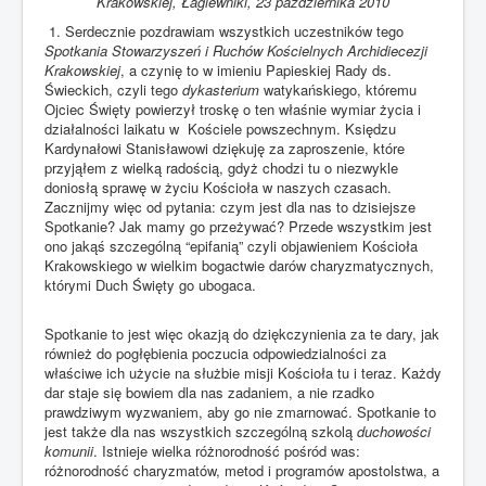
Krakowskiej,
Łagiewniki, 23 października 2010
1. Serdecznie pozdrawiam wszystkich uczestników tego
Spotkania Stowarzyszeń i Ruchów Kościelnych Archidiecezji
Krakowskiej
, a czynię to w imieniu Papieskiej Rady ds.
Świeckich, czyli tego
dykasterium
watykańskiego, któremu
Ojciec Święty powierzył troskę o ten właśnie wymiar życia i
działalności laikatu w Kościele powszechnym. Księdzu
Kardynałowi Stanisławowi dziękuję za zaproszenie, które
przyjąłem z wielką radością, gdyż chodzi tu o niezwykle
doniosłą sprawę w życiu Kościoła w naszych czasach.
Zacznijmy więc od pytania: czym jest dla nas to dzisiejsze
Spotkanie? Jak mamy go przeżywać? Przede wszystkim jest
ono jakąś szczególną “epifanią” czyli objawieniem Kościoła
Krakowskiego w wielkim bogactwie darów charyzmatycznych,
którymi Duch Święty go ubogaca.
Spotkanie to jest więc okazją do dziękczynienia za te dary, jak
również do pogłębienia poczucia odpowiedzialności za
właściwe ich użycie na służbie misji Kościoła tu i teraz. Każdy
dar staje się bowiem dla nas zadaniem, a nie rzadko
prawdziwym wyzwaniem, aby go nie zmarnować. Spotkanie to
jest także dla nas wszystkich szczególną szkolą
duchowości
komunii
. Istnieje wielka różnorodność pośród was:
różnorodność charyzmatów, metod i programów apostolstwa, a