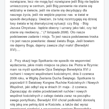
rozwiązane, lecz nie mogą być rozwiązane jeśli Bóg nie będzie
umieszczony w centrum, jeśli Bóg ponownie nie stanie się
widzialny w świecie, jeśli nie stanie się decydujący dla
naszego życia, jeśli nie wejdzie poprzez nas w świat w
sposób decydujący. Uważam, że tutaj rozstrzygają się dzisiaj
losy świata w tej dramatycznej sytuacji: czy Bóg - Bóg
Jezusa Chrystusa - będzie obecny i uznany jako taki, czy też
stanie się nieobecny...” (
7 listopada 2006
). Oto nasze
podstawowe zadanie i misja. To jest nasza podstawowa troska
i to jest nasze powołanie: dawać światu Boga. Jeśli bowiem
nie dajemy Boga, dajemy zawsze zbyt mało! (Benedykt
XVI)....
2. Przy okazji tego Spotkania nie sposób nie wspomnieć
wydarzenia, jakie miało miejsce na placu św. Piotra w Rzymie:
mam na myśli spotkanie Ojca Świętego Benedykta XVI z
ruchami i nowymi wspólnotami kościelnymi, dnia 3 czerwca
2006 roku, w Wigilię Zesłania Ducha Świętego. Spotkanie to
poprzedził II Światowy Kongres Ruchów Kościelnych i Nowych
Wspólnot, jaki odbył się w dniach 31 maja - 2 czerwca.
Zapraszając do siebie przedstawicieli ruchów i nowych
wspólnot kościelnych z całego świata zaraz na początku
swego pontyfikatu, Benedykt XVI chciał podkreślić doniosłą
rolę jaką one pełnią dziś w Kościele, a także dać wyraz
organicznej ciągłości z nauczaniem swojego Poprzednika,