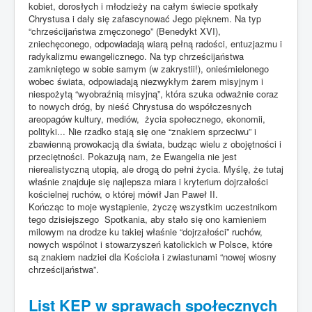
kobiet, dorosłych i młodzieży na całym świecie spotkały
Chrystusa i dały się zafascynować Jego pięknem. Na typ
“chrześcijaństwa zmęczonego” (Benedykt XVI),
zniechęconego, odpowiadają wiarą pełną radości, entuzjazmu i
radykalizmu ewangelicznego. Na typ chrześcijaństwa
zamkniętego w sobie samym (w zakrystii!), onieśmielonego
wobec świata, odpowiadają niezwykłym żarem misyjnym i
niespożytą “wyobraźnią misyjną”, która szuka odważnie coraz
to nowych dróg, by nieść Chrystusa do współczesnych
areopagów kultury, mediów, życia społecznego, ekonomii,
polityki... Nie rzadko stają się one “znakiem sprzeciwu” i
zbawienną prowokacją dla świata, budząc wielu z obojętności i
przeciętności. Pokazują nam, że Ewangelia nie jest
nierealistyczną utopią, ale drogą do pełni życia. Myślę, że tutaj
właśnie znajduje się najlepsza miara i kryterium dojrzałości
kościelnej ruchów, o której mówił Jan Paweł II.
Kończąc to moje wystąpienie, życzę wszystkim uczestnikom
tego dzisiejszego Spotkania, aby stało się ono kamieniem
milowym na drodze ku takiej właśnie “dojrzałości” ruchów,
nowych wspólnot i stowarzyszeń katolickich w Polsce, które
są znakiem nadziei dla Kościoła i zwiastunami “nowej wiosny
chrześcijaństwa”.
List KEP w sprawach społecznych