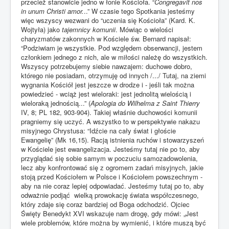
przecież stanowicie jedno w łonie Kościoła. “
Congregavit nos
in unum Christi amor.
..” W czasie tego Spotkania jesteśmy
więc wszyscy wezwani do “uczenia się Kościoła” (Kard. K.
Wojtyła) jako
tajemnicy
komunii
. Mówiąc o wielości
charyzmatów zakonnych w Kościele św. Bernard napisał:
“Podziwiam je wszystkie. Pod względem obserwancji, jestem
członkiem jednego z nich, ale w miłości należę do wszystkich.
Wszyscy potrzebujemy siebie nawzajem: duchowe dobro,
którego nie posiadam, otrzymuję od innych /.../ Tutaj, na ziemi
wygnania Kościół jest jeszcze w drodze i - jeśli tak można
powiedzieć - wciąż jest wieloraki: jest jednolitą wielością i
wieloraką jednością...” (
Apologia do Wilhelma z Saint Thierry
IV, 8; PL 182, 903-904). Takiej właśnie duchowości komunii
pragniemy się uczyć. A wszystko to w perspektywie nakazu
misyjnego Chrystusa: “Idźcie na cały świat i głoście
Ewangelię” (Mk 16,15). Racją istnienia ruchów i stowarzyszeń
w Kościele jest ewangelizacja. Jesteśmy tutaj nie po to, aby
przyglądać się sobie samym w poczuciu samozadowolenia,
lecz aby konfrontować się z ogromem zadań misyjnych, jakie
stoją przed Kościołem w Polsce i Kościołem powszechnym -
aby na nie coraz lepiej odpowiadać. Jesteśmy tutaj po to, aby
odważnie podjąć wielką prowokację świata współczesnego,
który zdaje się coraz bardziej od Boga odchodzić. Ojciec
Święty Benedykt XVI wskazuje nam drogę, gdy mówi: „Jest
wiele problemów, które można by wymienić, i które muszą być