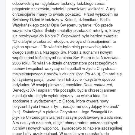
odpowiedzią na najgłębsze tęsknoty ludzkiego serca:
pragnienie szczęścia, radości i prawdziwej wielkości. A my
chrześcijanie mamy to światu pokazać. Przed wyjazdem na
Światowy Dzień Młodzieży w Kolonii, dziennikarz Radia
Watykańskiego zadał Ojcu Świętemu pytanie: “Co przede
wszystkim Ojciec Święty chciałby przekazać młodym, którzy
już przybywają do Kolonii?” Odpowiedź była bardzo zwięzła:
“Chciałbym przekonać młodych, że być chrześcijaninem to
piękna sprawa...” To właśnie było nicią przewodnią także
owego spotkania Następcy Św. Piotra z ruchami i nowymi
wspólnotami kościelnymi na placu Św. Piotra dnia 3 czerwca
2006 roku. To właśnie dzięki charyzmatom poszczególnych
ruchów i wspólnot wszyscy oni spotkali w życiu Chrystusa -
“najpiękniejszego z synów ludzkich” (por Ps 45,3). On stał się
ich życiową pasją i przemienił ich życie - często w sposób
radykalny. W swojej pierwszej encyklice
Deus caritas est
,
Benedykt XVI napisał: “Na początku bycia chrześcijaninem
znajduje się nie tyle wybór etyczny lub wielka idea, ile
spotkanie z wydarzeniem, z Osobą, która otwiera nowy
horyzont życia i wraz z tym, nadaje mu decydujący kierunek”
(n.1). Świadczyć o pięknie Chrystusa i Jego Ewangelii i o
pięknie Chrześcijaństwa jest naszym podstawowym zadaniem.
A w naszych czasach, dzięki charyzmatom poszczególnych
ruchów i nowych wspólnot, świadectwo to nabiera szczególnej
mocy i siły przekonującej. W specjalnym przesłaniu do