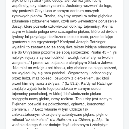
piękno Chrystusa - jako osoby, ale również jako ruchy,
wspólnoty, czy stowarzyszenia. Jesteśmy wezwani do tego,
aby postawić Chrystusa w samym centrum naszych
życiowych planów. Trzeba, abyśmy ożywili w sobie głębokie
zdumienie i zdziwienie wiary, czyli owo wewnętrzne poruszenie
duszy, które pozwala człowiekowi dotknąć tajemnicy. Ale na
czym w istocie polega owo szczególne piękno, które od dwóch
tysięcy lat przyciąga niezliczone rzesze osób, przemieniając
gruntownie ich egzystencję? Kardynał Joseph Ratzinger
wyjaśnił to zestawiając ze sobą dwa teksty biblijne odnoszące
się do Chrystusa pozornie ze sobą sprzeczne: Psalm 45 - “Tyś
najpiękniejszy z synów ludzkich, wdzięk rozlał się na twoich
wargach...” i proroctwo Izajasza o cierpiącym Słudze Jahwe:
“Nie miał on wdzięku ani blasku, aby chciano na niego patrzeć,
ani wyglądu by się nam podobał. Wzgardzony i odepchnięty
przez ludzi, mąż boleści, oswojony z cierpieniem, jak ktoś
przed kim się twarz zakrywa...” (Iz 53,2). Kardynał Ratzinger
znajduje wyjaśnienie tego paradoksu w samym sercu
tajemnicy paschalnej, w której “doświadczenie piękna
osiągnęło nową głębię, nowy realizm. Ten który jest samym
Pięknem pozwolił się policzkować, opluwać, koronować
cierniem. /.../ Lecz właśnie w tym Obliczu tak
zniekształconym ukazuje się autentyczne piękno: piękno
miłości “aż do końca”“ (
La Bellezza. La Chiesa
, p..23). To
właśnie dlatego Autor dodaje: “być uderzonym i zdobytym