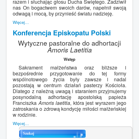
razem i słuchając głosu Ducha Świętego. Zadziwił
nas On bogactwem swoich darów, napełnił swoją
odwagą i mocą, by przynieść światu nadzieję.
Więcej…
Konferencja Episkopatu Polski
Wytyczne pastoralne do adhortacji
Amoris Laetitia
Wstęp
Sakrament małżeństwa oraz bliższe i
bezpośrednie przygotowanie do tej formy
wspólnotowego życia były zawsze i nadal
pozostają w centrum działań pasterzy Kościoła.
Dlatego z należną uwagą i staraniem przyjmujemy
posynodalną adhortację apostolską papieża
Franciszka
Amoris laetitia
, która jest wyrazem jego
zatroskania o zdrową kondycję miłości małżeńskiej
w rodzinie.
Więcej…
Szukaj