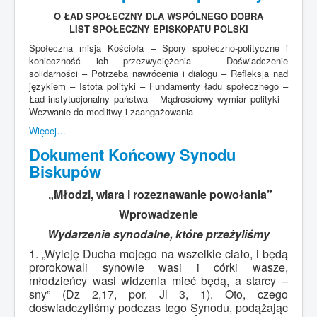
O ŁAD SPOŁECZNY DLA WSPÓLNEGO DOBRA
LIST SPOŁECZNY EPISKOPATU POLSKI
Społeczna misja Kościoła – Spory społeczno-polityczne i
konieczność ich przezwyciężenia – Doświadczenie
solidarności – Potrzeba nawrócenia i dialogu – Refleksja nad
językiem – Istota polityki – Fundamenty ładu społecznego –
Ład instytucjonalny państwa – Mądrościowy wymiar polityki –
Wezwanie do modlitwy i zaangażowania
Więcej…
Dokument Końcowy Synodu
Biskupów
„Młodzi, wiara i rozeznawanie powołania”
Wprowadzenie
Wydarzenie synodalne, które przeżyliśmy
1. „Wyleję Ducha mojego na wszelkie ciało, i będą
prorokowali synowie wasi i córki wasze,
młodzieńcy wasi widzenia mieć będą, a starcy –
sny” (Dz 2,17, por. Jl 3, 1). Oto, czego
doświadczyliśmy podczas tego Synodu, podążając