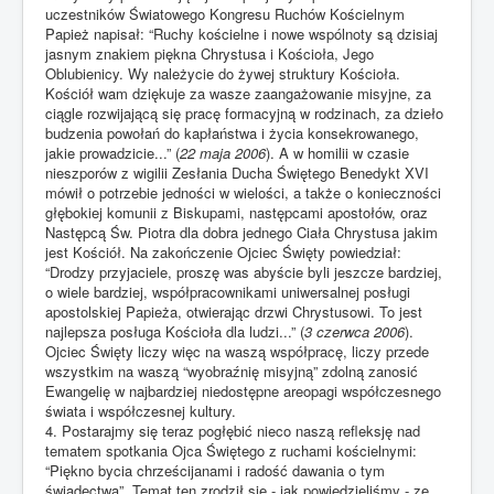
uczestników Światowego Kongresu Ruchów Kościelnym
Papież napisał: “Ruchy kościelne i nowe wspólnoty są dzisiaj
jasnym znakiem piękna Chrystusa i Kościoła, Jego
Oblubienicy. Wy należycie do żywej struktury Kościoła.
Kościół wam dziękuje za wasze zaangażowanie misyjne, za
ciągle rozwijającą się pracę formacyjną w rodzinach, za dzieło
budzenia powołań do kapłaństwa i życia konsekrowanego,
jakie prowadzicie...” (
22 maja 2006
). A w homilii w czasie
nieszporów z wigilii Zesłania Ducha Świętego Benedykt XVI
mówił o potrzebie jedności w wielości, a także o konieczności
głębokiej komunii z Biskupami, następcami apostołów, oraz
Następcą Św. Piotra dla dobra jednego Ciała Chrystusa jakim
jest Kościół. Na zakończenie Ojciec Święty powiedział:
“Drodzy przyjaciele, proszę was abyście byli jeszcze bardziej,
o wiele bardziej, współpracownikami uniwersalnej posługi
apostolskiej Papieża, otwierając drzwi Chrystusowi. To jest
najlepsza posługa Kościoła dla ludzi...” (
3 czerwca 2006
).
Ojciec Święty liczy więc na waszą współpracę, liczy przede
wszystkim na waszą “wyobraźnię misyjną” zdolną zanosić
Ewangelię w najbardziej niedostępne areopagi współczesnego
świata i współczesnej kultury.
4. Postarajmy się teraz pogłębić nieco naszą refleksję nad
tematem spotkania Ojca Świętego z ruchami kościelnymi:
“Piękno bycia chrześcijanami i radość dawania o tym
świadectwa”. Temat ten zrodził się - jak powiedzieliśmy - ze