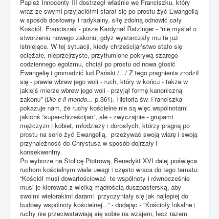
Papież Innocenty III dostrzegł właśnie we Franciszku, który
wraz ze swymi przyjaciółmi starał się po prostu żyć Ewangelią
w sposób dosłowny i radykalny, siłę zdolną odnowić cały
Kościół. Franciszek - pisze Kardynał Ratzinger - “nie myślał o
stworzeniu nowego zakonu, gdyż wystarczały mu te już
istniejące. W tej sytuacji, kiedy chrześcijaństwo stało się
ociężałe, nieprzejrzyste, przytłumione pokrywą szarego
codziennego egoizmu, chciał po prostu od nowa głosić
Ewangelię i gromadzić lud Pański /.../ Z tego pragnienia zrodził
się - prawie wbrew jego woli - ruch, który w końcu - także w
jakiejś mierze wbrew jego woli - przyjął formę kanoniczną
zakonu” (
Dio e il mondo
... p.361). Historia św. Franciszka
pokazuje nam, że ruchy kościelne nie są więc wspólnotami
jakichś “super-chrześcijan”, ale - zwyczajnie - grupami
mężczyzn i kobiet, młodzieży i dorosłych, którzy pragną po
prostu na serio żyć Ewangelią, przeżywać swoją wiarę i swoją
przynależność do Chrystusa w sposób dojrzały i
konsekwentny.
Po wyborze na Stolicę Piotrową, Benedykt XVI dalej poświęca
ruchom kościelnym wiele uwagi i często wraca do tego tematu:
“Kościół musi dowartościować te wspólnoty i równocześnie
musi je kierować z wielką mądrością duszpasterską, aby
swoimi wielorakimi darami przyczyniały się jak najlepiej do
budowy wspólnoty kościelnej...” - dodając - “Kościoły lokalne i
ruchy nie przeciwstawiają się sobie na wzajem, lecz razem