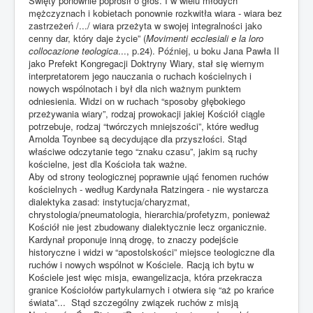
Święty ponownie poprosił o głos. I w wielu młodych
mężczyznach i kobietach ponownie rozkwitła wiara - wiara bez
zastrzeżeń /.../ wiara przeżyta w swojej integralności jako
cenny dar, który daje życie” (
Movimenti ecclesiali e la loro
collocazione teologica
..., p.24). Później, u boku Jana Pawła II
jako Prefekt Kongregacji Doktryny Wiary, stał się wiernym
interpretatorem jego nauczania o ruchach kościelnych i
nowych wspólnotach i był dla nich ważnym punktem
odniesienia. Widzi on w ruchach “sposoby głębokiego
przeżywania wiary”, rodzaj prowokacji jakiej Kościół ciągle
potrzebuje, rodzaj “twórczych mniejszości”, które według
Arnolda Toynbee są decydujące dla przyszłości. Stąd
właściwe odczytanie tego “znaku czasu”, jakim są ruchy
kościelne, jest dla Kościoła tak ważne.
Aby od strony teologicznej poprawnie ująć fenomen ruchów
kościelnych - według Kardynała Ratzingera - nie wystarcza
dialektyka zasad: instytucja/charyzmat,
chrystologia/pneumatologia, hierarchia/profetyzm, ponieważ
Kościół nie jest zbudowany dialektycznie lecz organicznie.
Kardynał proponuje inną drogę, to znaczy podejście
historyczne i widzi w “apostolskości” miejsce teologiczne dla
ruchów i nowych wspólnot w Kościele. Racją ich bytu w
Kościele jest więc misja, ewangelizacja, która przekracza
granice Kościołów partykularnych i otwiera się “aż po krańce
świata”... Stąd szczególny związek ruchów z misją