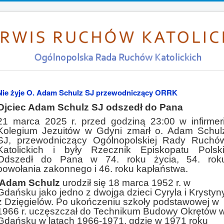
Nie żyje O. Adam Schulz SJ przewodniczący ORRK
Ojciec Adam Schulz SJ odszedł do Pana
21 marca 2025 r. przed godziną 23:00 w infirmeri
Kolegium Jezuitów w Gdyni zmarł o. Adam Schul
SJ, przewodniczący Ogólnopolskiej Rady Ruchó
Katolickich i były Rzecznik Episkopatu Polski
Odszedł do Pana w 74. roku życia, 54. rok
powołania zakonnego i 46. roku kapłaństwa.
Adam Schulz
urodził się 18 marca 1952 r. w
Gdańsku jako jedno z dwojga dzieci Cyryla i Krystyn
z Dzięgielów. Po ukończeniu szkoły podstawowej w
1966 r. uczęszczał do Technikum Budowy Okrętów 
Gdańsku w latach 1966-1971, gdzie w 1971 roku