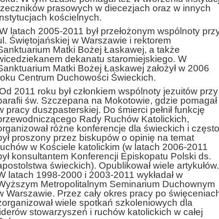
rzeczników prasowych w diecezjach oraz w innych
instytucjach kościelnych.
W latach 2005-2011 był przełożonym wspólnoty prz
ul. Świętojańskiej w Warszawie i rektorem
Sanktuarium Matki Bożej Łaskawej, a także
wicedziekanem dekanatu staromiejskiego. W
Sanktuarium Matki Bożej Łaskawej założył w 2006
roku Centrum Duchowości Świeckich.
Od 2011 roku był członkiem wspólnoty jezuitów przy
parafii św. Szczepana na Mokotowie, gdzie pomagał
w pracy duszpasterskiej. Do śmierci pełnił funkcję
przewodniczącego Rady Ruchów Katolickich,
organizował różne konferencje dla świeckich i częst
był proszony przez biskupów o opinię na temat
ruchów w Kościele katolickim (w latach 2006-2011
był konsultantem Konferencji Episkopatu Polski ds.
apostolstwa świeckich). Opublikował wiele artykułów.
W latach 1998-2000 i 2003-2011 wykładał w
Wyższym Metropolitalnym Seminarium Duchownym
w Warszawie. Przez cały okres pracy po święceniac
zorganizował wiele spotkań szkoleniowych dla
liderów stowarzyszeń i ruchów katolickich w całej