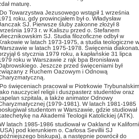
zdał maturę.
Do Towarzystwa Jezusowego wstąpił 1 września
1971 roku, gdy prowincjałem był o. Władysław
Janczak SJ. Pierwsze śluby zakonne złożył 8
września 1973 r. w Kaliszu przed o. Stefanem
Miecznikowskim SJ. Studia filozoficzne odbył w
Krakowie w latach 1973-1975, a studia teologiczne 
Warszawie w latach 1975-1978. Święcenia diakonat
przyjął 6 stycznia 1979 roku, a kapłańskie 31 lipca
1979 roku w Warszawie z rąk bpa Bronisława
Dąbrowskiego. Jeszcze przed święceniami był
związany z Ruchem Oazowym i Odnową
Charyzmatyczną.
Po święceniach pracował w Piotrkowie Trybunalski
jako nauczyciel religii i duszpasterz studentów oraz
kapelan szpitala, a także animator Odnowy
Charyzmatycznej (1979-1981). W latach 1981-1985
posługiwał studentom w Warszawie, gdzie studiował
katechetykę na Akademii Teologii Katolickiej (ATK).
W latach 1985-1986 studiował w Oakland w Kaliforni
(USA) pod kierunkiem o. Carlosa Sevillii SJ
(późniejszego biskupa), a następnie powrócił do