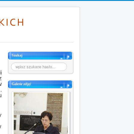
Szukaj
Szukaj...
i
z
w
Galerie zdjęć
.
u
y
w