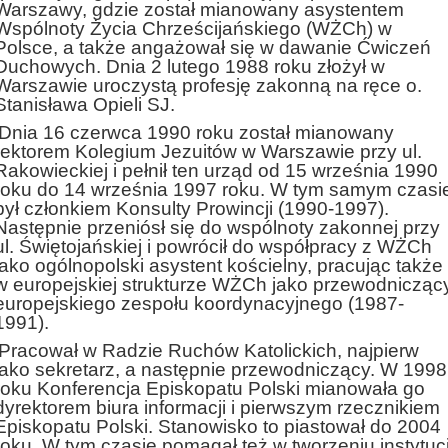
Warszawy, gdzie został mianowany asystentem
Wspólnoty Życia Chrześcijańskiego (WŻCh) w
Polsce, a także angażował się w dawanie Ćwiczeń
Duchowych. Dnia 2 lutego 1988 roku złożył w
Warszawie uroczystą profesję zakonną na ręce o.
Stanisława Opieli SJ.
Dnia 16 czerwca 1990 roku został mianowany
rektorem Kolegium Jezuitów w Warszawie przy ul.
Rakowieckiej i pełnił ten urząd od 15 września 1990
roku do 14 września 1997 roku. W tym samym czasi
był członkiem Konsulty Prowincji (1990-1997).
Następnie przeniósł się do wspólnoty zakonnej przy
ul. Świętojańskiej i powrócił do współpracy z WŻCh
jako ogólnopolski asystent kościelny, pracując także
w europejskiej strukturze WŻCh jako przewodnicząc
europejskiego zespołu koordynacyjnego (1987-
1991).
Pracował w Radzie Ruchów Katolickich, najpierw
jako sekretarz, a następnie przewodniczący. W 1998
roku Konferencja Episkopatu Polski mianowała go
dyrektorem biura informacji i pierwszym rzecznikiem
Episkopatu Polski. Stanowisko to piastował do 2004
roku. W tym czasie pomagał też w tworzeniu instytucj