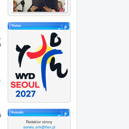
Ważne
w
u
m
Kontakt
i
Redaktor strony
serwis.orrk@tlen.pl