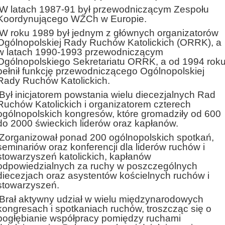
W latach 1987-91 był przewodniczącym Zespołu
Koordynującego WŻCh w Europie.
W roku 1989 był jednym z głównych organizatorów
Ogólnopolskiej Rady Ruchów Katolickich (ORRK), a
w latach 1990-1993 przewodniczącym
Ogólnopolskiego Sekretariatu ORRK, a od 1994 rok
pełnił funkcję przewodniczącego Ogólnopolskiej
Rady Ruchów Katolickich.
Był inicjatorem powstania wielu diecezjalnych Rad
Ruchów Katolickich i organizatorem czterech
ogólnopolskich kongresów, które gromadziły od 600
do 2000 świeckich liderów oraz kapłanów.
Zorganizował ponad 200 ogólnopolskich spotkań,
seminariów oraz konferencji dla liderów ruchów i
stowarzyszeń katolickich, kapłanów
odpowiedzialnych za ruchy w poszczególnych
diecezjach oraz asystentów kościelnych ruchów i
stowarzyszeń.
Brał aktywny udział w wielu międzynarodowych
kongresach i spotkaniach ruchów, troszcząc się o
pogłębianie współpracy pomiędzy ruchami