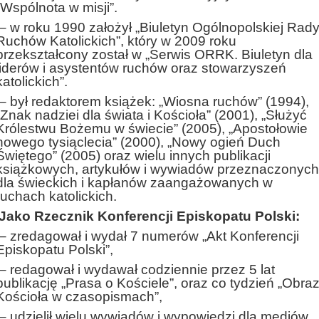
„Wspólnota w misji”.
– w roku 1990 założył „Biuletyn Ogólnopolskiej Rad
Ruchów Katolickich”, który w 2009 roku
przekształcony został w „Serwis ORRK. Biuletyn dla
liderów i asystentów ruchów oraz stowarzyszeń
katolickich”.
– był redaktorem książek: „Wiosna ruchów” (1994),
„Znak nadziei dla świata i Kościoła” (2001), „Służyć
Królestwu Bożemu w świecie” (2005), „Apostołowie
nowego tysiąclecia” (2000), „Nowy ogień Duch
Świętego” (2005) oraz wielu innych publikacji
książkowych, artykułów i wywiadów przeznaczonych
dla świeckich i kapłanów zaangażowanych w
ruchach katolickich.
Jako Rzecznik Konferencji Episkopatu Polski:
– zredagował i wydał 7 numerów „Akt Konferencji
Episkopatu Polski”,
– redagował i wydawał codziennie przez 5 lat
publikację „Prasa o Kościele”, oraz co tydzień „Obra
Kościoła w czasopismach”,
– udzielił wielu wywiadów i wypowiedzi dla mediów