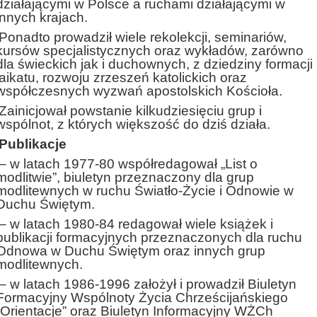
działającymi w Polsce a ruchami działającymi w
innych krajach.
Ponadto prowadził wiele rekolekcji, seminariów,
kursów specjalistycznych oraz wykładów, zarówno
dla świeckich jak i duchownych, z dziedziny formacji
laikatu, rozwoju zrzeszeń katolickich oraz
współczesnych wyzwań apostolskich Kościoła.
Zainicjował powstanie kilkudziesięciu grup i
wspólnot, z których większość do dziś działa.
Publikacje
– w latach 1977-80 współredagował „List o
modlitwie”, biuletyn przeznaczony dla grup
modlitewnych w ruchu Światło-Życie i Odnowie w
Duchu Świętym.
– w latach 1980-84 redagował wiele książek i
publikacji formacyjnych przeznaczonych dla ruchu
Odnowa w Duchu Świętym oraz innych grup
modlitewnych.
– w latach 1986-1996 założył i prowadził Biuletyn
Formacyjny Wspólnoty Życia Chrześcijańskiego
„Orientacje” oraz Biuletyn Informacyjny WŻCh