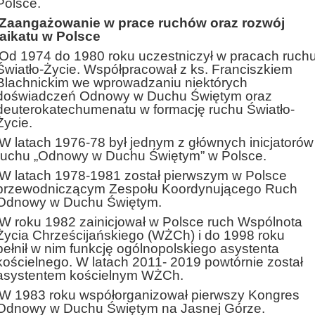
Polsce.
Zaangażowanie w prace ruchów oraz rozwój
laikatu w Polsce
Od 1974 do 1980 roku uczestniczył w pracach ruch
Światło-Życie. Współpracował z ks. Franciszkiem
Blachnickim we wprowadzaniu niektórych
doświadczeń Odnowy w Duchu Świętym oraz
deuterokatechumenatu w formację ruchu Światło-
Życie.
W latach 1976-78 był jednym z głównych inicjatorów
ruchu „Odnowy w Duchu Świętym” w Polsce.
W latach 1978-1981 został pierwszym w Polsce
przewodniczącym Zespołu Koordynującego Ruch
Odnowy w Duchu Świętym.
W roku 1982 zainicjował w Polsce ruch Wspólnota
Życia Chrześcijańskiego (WŻCh) i do 1998 roku
pełnił w nim funkcję ogólnopolskiego asystenta
kościelnego. W latach 2011- 2019 powtórnie został
asystentem kościelnym WŻCh.
W 1983 roku współorganizował pierwszy Kongres
Odnowy w Duchu Świętym na Jasnej Górze.