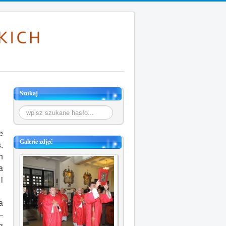
Szukaj
Szukaj...
e
Galerie zdjęć
.
h
a
i
a
–
z