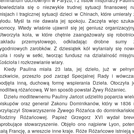
seminarium duchownym w Paryżu, i z listów misjonarzy Paulin
dowiedziała się o niezwykle trudnej sytuacji finansowej n
misjach i tragicznej sytuacji dzieci w Chinach, które umierały 
głodu. Myśl ta nie dawała jej spokoju. Zaczęła więc szuka
pomocy. Wtedy właśnie ujawnił się jej geniusz organizacyjny
Utworzyła koła, w które chętnie zaangażowały się robotnic
zakładu przemysłowego, odkładając drobne sumy 
tygodniowych zarobków. Z dziesiątek kół wyłaniały się now
koła i rosły w setki, tworząc fundusz na działalność misyjn
Kościoła i rozkrzewianie wiary.
Kiedy Paulina miała 23 lata, jej dzieło, już w pełny
rozkwicie, przeszło pod zarząd Specjalnej Rady i wówcza
podjęła inną, duchową formę wspierania Dzieła. Otoczyła j
modlitwą różańcową. W ten sposób powstał Żywy Różaniec.
Dziełu modlitewnemu Pauliny Jaricot udzieliło poparcia wiel
biskupów oraz generał Zakonu Dominikanów, który w 1836 r
przyłączył Stowarzyszenie Żywego Różańca do dominikańskie
Rodziny Różańcowej. Papież Grzegorz XVI wydał brev
aprobujące stowarzyszenie. Objęło ono najpierw Lyon, pote
całą Francję, a wreszcie inne kraje. Róże Różańcowe istnieją 