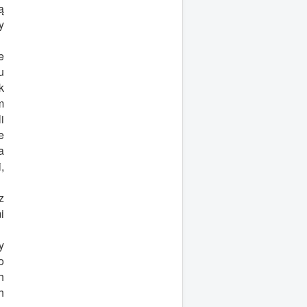
ą
y
e
u
k
m
i
e
a
,
z
i
y
o
h
h