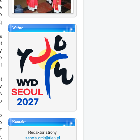
e
e
ą
Ważne
a
t
y
e
i
t
w
s
o
o
o
Kontakt
z
Redaktor strony
,
serwis.orrk@tlen.pl