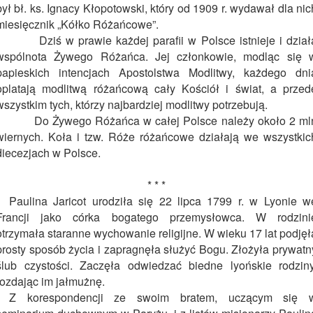
był bł. ks. Ignacy Kłopotowski, który od 1909 r. wydawał dla nic
miesięcznik „Kółko Różańcowe”.
Dziś w prawie każdej parafii w Polsce istnieje i dział
wspólnota Żywego Różańca. Jej członkowie, modląc się 
papieskich intencjach Apostolstwa Modlitwy, każdego dni
oplatają modlitwą różańcową cały Kościół i świat, a przed
wszystkim tych, którzy najbardziej modlitwy potrzebują.
Do Żywego Różańca w całej Polsce należy około 2 ml
wiernych. Koła i tzw. Róże różańcowe działają we wszystkic
diecezjach w Polsce.
* * *
Paulina Jaricot urodziła się 22 lipca 1799 r. w Lyonie w
Francji jako córka bogatego przemysłowca. W rodzini
otrzymała staranne wychowanie religijne. W wieku 17 lat podjęł
prosty sposób życia i zapragnęła służyć Bogu. Złożyła prywatn
ślub czystości. Zaczęła odwiedzać biedne lyońskie rodziny
rozdając im jałmużnę.
Z korespondencji ze swoim bratem, uczącym się 