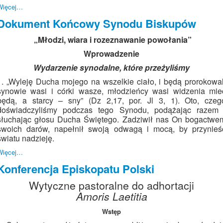
Więcej…
Dokument Końcowy Synodu Biskupów
„Młodzi, wiara i rozeznawanie powołania”
Wprowadzenie
Wydarzenie synodalne, które przeżyliśmy
1. „Wyleję Ducha mojego na wszelkie ciało, i będą prorokowal
synowie wasi i córki wasze, młodzieńcy wasi widzenia mie
będą, a starcy – sny” (Dz 2,17, por. Jl 3, 1). Oto, czeg
doświadczyliśmy podczas tego Synodu, podążając razem 
słuchając głosu Ducha Świętego. Zadziwił nas On bogactwe
swoich darów, napełnił swoją odwagą i mocą, by przynieś
światu nadzieję.
Więcej…
Konferencja Episkopatu Polski
Wytyczne pastoralne do adhortacji
Amoris Laetitia
Wstęp