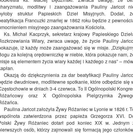
charyzmatu, modlitwy i zaangażowania Pauliny Jaricot ni
byłoby struktur Papieskich Dzieł Misyjnych. Dodał, ż
beatyfikacja Francuzki zmarłej w 1862 roku będzie z pewności
umocnieniem misyjnego zaangażowania Kościoła.
Ks. Michał Kacprzyk, sekretarz krajowy Papieskiego Dzieł
Rozkrzewiania Wiary, zwraca uwagę, że życie Pauliny Jarico
pokazuje, iż każdy może zaangażować się w misje. „Dziękujm
Bogu za kolejną orędowniczkę w niebie, która pokazuje nam, ż
misje są elementem życia wiary każdej i każdego z nas” – mów
kapłan.
Okazją do dziękczynienia za dar beatyfikacji Pauliny Jarico
będzie dwudniowe, modlitewne spotkanie, które odbędzie się 
Częstochowie w dniach 3-4 czerwca. To II Ogólnopolski Kongre
Różańcowy oraz X Ogólnopolska Pielgrzymka Żyweg
Różańca.
Paulina Jaricot założyła Żywy Różaniec w Lyonie w 1826 r. T
wspólnota zatwierdzona przez papieża Grzegorza XVI. D
Polski Żywy Różaniec dotarł pod koniec XIX w. Jednym 
pierwszych osób, którzy zajmowali się formacją jego członków