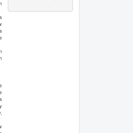
h
a
w
a
e
n
h
e
e
a
y
,
w