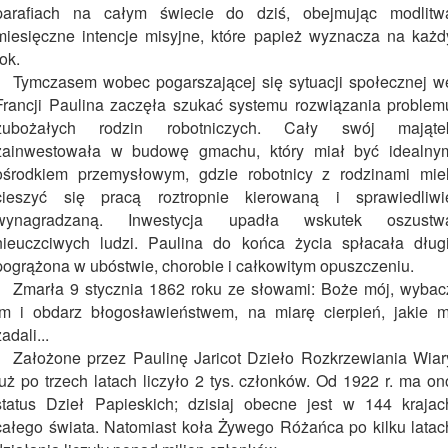
parafiach na całym świecie do dziś, obejmując modlitw
miesięczne intencje misyjne, które papież wyznacza na każd
rok.
Tymczasem wobec pogarszającej się sytuacji społecznej w
Francji Paulina zaczęła szukać systemu rozwiązania problem
zubożałych rodzin robotniczych. Cały swój mająte
zainwestowała w budowę gmachu, który miał być idealny
ośrodkiem przemysłowym, gdzie robotnicy z rodzinami miel
cieszyć się pracą roztropnie kierowaną i sprawiedliwi
wynagradzaną. Inwestycja upadła wskutek oszustw
nieuczciwych ludzi. Paulina do końca życia spłacała długi
pogrążona w ubóstwie, chorobie i całkowitym opuszczeniu.
Zmarła 9 stycznia 1862 roku ze słowami: Boże mój, wybac
im i obdarz błogosławieństwem, na miarę cierpień, jakie m
zadali...
Założone przez Paulinę Jaricot Dzieło Rozkrzewiania Wiar
już po trzech latach liczyło 2 tys. członków. Od 1922 r. ma on
status Dzieł Papieskich; dzisiaj obecne jest w 144 krajac
całego świata. Natomiast koła Żywego Różańca po kilku latac