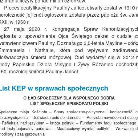
działania liczyły ponad milion członków.
Proces beatyfikacyjny Pauliny Jaricot otwarty został w 1910 r.
heroiczność jej cnót ogłoszona została przez papieża św. Jan
XXIII w 1963 r.
27 maja 2020 r. Kongregacja Spraw Kanonizacyjnyc
ogłosiła z upoważnienia Ojca Świętego dekret o cudzie z
wstawiennictwem Pauliny. Doznała go 3,5-letnia Mayline – córk
Emmanuela i Nathalie, która pod wpływem zadławieni
doświadczyła śmierci mózgowej. Cud wydarzył się w 2012 r.
kiedy Papieskie Dzieła Misyjne i Żywy Różaniec obchodził
150. rocznicę śmierci Pauliny Jaricot.
List KEP w sprawach społecznych
O ŁAD SPOŁECZNY DLA WSPÓLNEGO DOBRA
LIST SPOŁECZNY EPISKOPATU POLSKI
Społeczna misja Kościoła – Spory społeczno-polityczne i konieczność ic
przezwyciężenia – Doświadczenie solidarności – Potrzeba nawrócenia i dialog
– Refleksja nad językiem – Istota polityki – Fundamenty ładu społecznego 
Ład instytucjonalny państwa – Mądrościowy wymiar polityki – Wezwanie d
modlitwy i zaangażowania