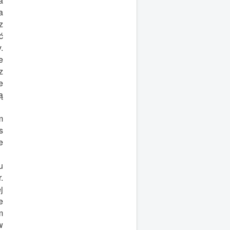
a
a
z
ć
.
e
z
e
ą
m
s
e
u
.
j
e
m
w