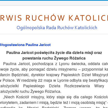
Błogosławiona Paulina Jaricot
Paulina Jaricot poświęciła życie dla dzieła misji oraz
powstania ruchu Żywego Różańca
Paulina Jaricot, pochodząca z Lyonu świecka, oddała cał
swoje życie, aby pomagać dziełu misyjnemu – przypomniał ks
Marcin Będziński, dyrektor krajowy Papieskich Dzieł Misyjnyc
w Polsce. W niedzielę 22 maja w Lyonie odbyła się beatyfikacj
założycielki Papieskiego Dzieła Rozkrzewiania Wiary 
założycielki ruchu Żywego Różańca.
„Niech Kościół misyjny, który staje się dla całego Kościoł
priorytetem, zadaniem i misją, będzie też i moją osobistą misją” 
podkreśla ks. Maciej Będziński. Zwraca uwagę, że be