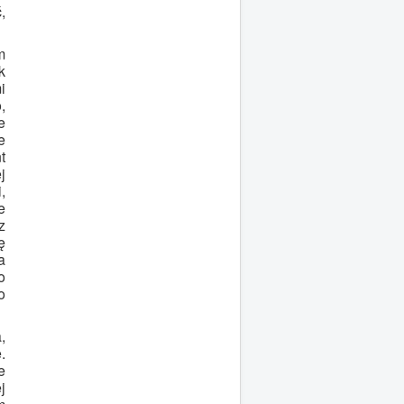
,
m
k
i
,
e
e
t
j
,
e
z
ę
a
o
o
,
.
e
j