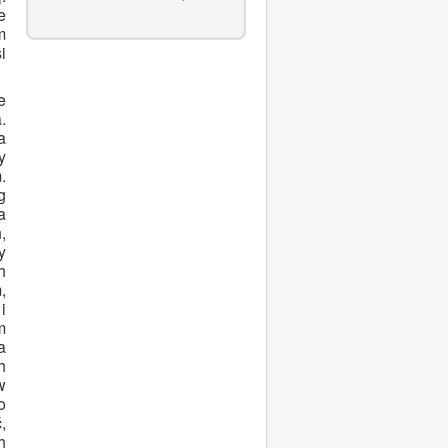
e
m
i
e
.
a
y
.
g
a
,
y
h
,
i
m
a
h
w
o
,
h