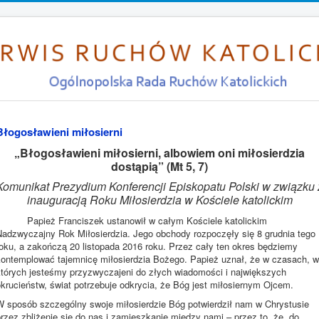
Błogosławieni miłosierni
„Błogosławieni miłosierni, albowiem oni miłosierdzia
dostąpią” (Mt 5, 7)
Komunikat Prezydium Konferencji Episkopatu Polski w związku 
inauguracją
Roku Miłosierdzia w Kościele katolickim
Papież Franciszek ustanowił w całym Kościele katolickim
Nadzwyczajny Rok Miłosierdzia. Jego obchody rozpoczęły się 8 grudnia tego
roku, a zakończą 20 listopada 2016 roku. Przez cały ten okres będziemy
kontemplować tajemnicę miłosierdzia Bożego. Papież uznał, że w czasach, w
których jesteśmy przyzwyczajeni do złych wiadomości i największych
krucieństw, świat potrzebuje odkrycia, że Bóg jest miłosiernym Ojcem.
W sposób szczególny swoje miłosierdzie Bóg potwierdził nam w Chrystusie
rzez zbliżenie się do nas i zamieszkanie między nami – przez to, że „do