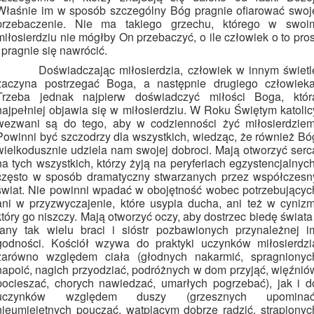
Właśnie im w sposób szczególny Bóg pragnie ofiarować swoj
przebaczenie. Nie ma takiego grzechu, którego w swoi
miłosierdziu nie mógłby On przebaczyć, o ile człowiek o to pros
i pragnie się nawrócić.
Doświadczając miłosierdzia, człowiek w innym świetl
zaczyna postrzegać Boga, a następnie drugiego człowieka
Trzeba jednak najpierw doświadczyć miłości Boga, któr
najpełniej objawia się w miłosierdziu. W Roku Świętym katolic
wezwani są do tego, aby w codzienności żyć miłosierdziem
Powinni być szczodrzy dla wszystkich, wiedząc, że również Bó
wielkodusznie udziela nam swojej dobroci. Mają otworzyć serc
na tych wszystkich, którzy żyją na peryferiach egzystencjalnych
często w sposób dramatyczny stwarzanych przez współczesn
świat. Nie powinni wpadać w obojętność wobec potrzebującyc
ani w przyzwyczajenie, które usypia ducha, ani też w cynizm
który go niszczy. Mają otworzyć oczy, aby dostrzec biedę świata 
rany tak wielu braci i sióstr pozbawionych przynależnej i
godności. Kościół wzywa do praktyki uczynków miłosierdzi
zarówno względem ciała (głodnych nakarmić, spragnionyc
napoić, nagich przyodziać, podróżnych w dom przyjąć, więźnió
pocieszać, chorych nawiedzać, umarłych pogrzebać), jak i d
uczynków względem duszy (grzesznych upominać
nieumiejętnych pouczać, wątpiącym dobrze radzić, strapionyc