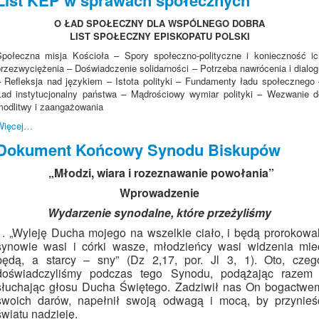
O ŁAD SPOŁECZNY DLA WSPÓLNEGO DOBRA
LIST SPOŁECZNY EPISKOPATU POLSKI
Społeczna misja Kościoła – Spory społeczno-polityczne i konieczność ic
przezwyciężenia – Doświadczenie solidarności – Potrzeba nawrócenia i dialog
– Refleksja nad językiem – Istota polityki – Fundamenty ładu społecznego 
Ład instytucjonalny państwa – Mądrościowy wymiar polityki – Wezwanie d
modlitwy i zaangażowania
Więcej…
Dokument Końcowy Synodu Biskupów
„Młodzi, wiara i rozeznawanie powołania”
Wprowadzenie
Wydarzenie synodalne, które przeżyliśmy
1. „Wyleję Ducha mojego na wszelkie ciało, i będą prorokowal
synowie wasi i córki wasze, młodzieńcy wasi widzenia mie
będą, a starcy – sny” (Dz 2,17, por. Jl 3, 1). Oto, czeg
doświadczyliśmy podczas tego Synodu, podążając razem 
słuchając głosu Ducha Świętego. Zadziwił nas On bogactwe
swoich darów, napełnił swoją odwagą i mocą, by przynieś
światu nadzieję.