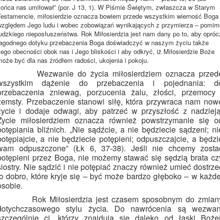
końca nas umiłował” (por. J 13, 1). W Piśmie Świętym, zwłaszcza w Starym
Testamencie, miłosierdzie oznacza bowiem przede wszystkim wierność Boga
względem Jego ludu i wobec zobowiązań wynikających z przymierza – pomim
ludzkiego nieposłuszeństwa. Rok Miłosierdzia jest nam dany po to, aby opróc
łagodnego dotyku przebaczenia Boga doświadczyć w naszym życiu także
ego obecności obok nas i Jego bliskości i aby odkryć, iż Miłosierdzie Boże
oże być dla nas źródłem radości, ukojenia i pokoju.
Wezwanie do życia miłosierdziem oznacza przed
wszystkim dążenie do przebaczenia i pojednania: d
przebaczenia zniewag, porzucenia żalu, złości, przemocy 
zemsty. Przebaczenie stanowi siłę, która przywraca nam now
życie i dodaje odwagi, aby patrzeć w przyszłość z nadzieją
Życie miłosierdziem oznacza również powstrzymanie się o
potępiania bliźnich. „Nie sądźcie, a nie będziecie sądzeni; ni
potępiajcie, a nie będziecie potępieni; odpuszczajcie, a będzi
wam odpuszczone” (Łk 6, 37-38). Jeśli nie chcemy zosta
potępieni przez Boga, nie możemy stawać się sędzią brata cz
siostry. Nie sądzić i nie potępiać znaczy również umieć dostrze
to dobro, które kryje się – być może bardzo głęboko – w każde
osobie.
Rok Miłosierdzia jest czasem sposobnym do zmian
dotychczasowego stylu życia. Do nawrócenia są wezwan
szczególnie ci, którzy znajdują się daleko od łaski Bożej