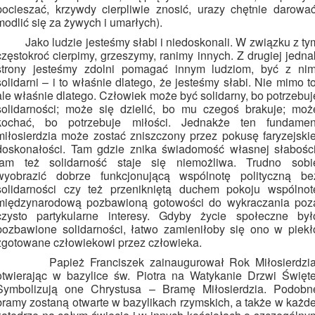
pocieszać, krzywdy cierpliwie znosić, urazy chętnie darować
modlić się za żywych i umarłych).
Jako ludzie jesteśmy słabi i niedoskonali. W związku z ty
częstokroć cierpimy, grzeszymy, ranimy innych. Z drugiej jedna
strony jesteśmy zdolni pomagać innym ludziom, być z nim
solidarni – i to właśnie dlatego, że jesteśmy słabi. Nie mimo to
ale właśnie dlatego. Człowiek może być solidarny, bo potrzebuj
solidarności; może się dzielić, bo mu czegoś brakuje; moż
kochać, bo potrzebuje miłości. Jednakże ten fundamen
miłosierdzia może zostać zniszczony przez pokusę faryzejskie
doskonałości. Tam gdzie znika świadomość własnej słabości
tam też solidarność staje się niemożliwa. Trudno sobi
wyobrazić dobrze funkcjonującą wspólnotę polityczną be
solidarności czy też przenikniętą duchem pokoju wspólnot
międzynarodową pozbawioną gotowości do wykraczania poz
czysto partykularne interesy. Gdyby życie społeczne był
pozbawione solidarności, łatwo zamieniłoby się ono w piekł
zgotowane człowiekowi przez człowieka.
Papież Franciszek zainaugurował Rok Miłosierdzia
otwierając w bazylice św. Piotra na Watykanie Drzwi Święte
Symbolizują one Chrystusa – Bramę Miłosierdzia. Podobn
bramy zostaną otwarte w bazylikach rzymskich, a także w każde