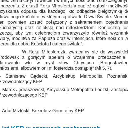
katedrze na całym świecie i w innych kościołach o szczególny
znaczeniu. Z okazji Roku Miłosierdzia papież ogłosił możliwoś
uzyskania odpustu dla każdego, kto odbędzie pielgrzymkę d
dowolnego kościoła, w którym są otwarte Drzwi Święte. Momen
ten powinien zostać połączony z sakramentem pojednania
Eucharystią oraz refleksją nad miłosierdziem. Konieczną jes
rzeczą, aby tym celebracjom towarzyszyło również wyznani
wiary, modlitwa za Papieża oraz w intencjach, które nosi on „
sercu dla dobra Kościoła i całego świata”.
W Roku Miłosierdzia zwracamy się do wszystkic
środowisk z gorącym apelem o wzajemne przebaczenie 
darowanie win w myśl słów Chrystusa „Błogosławien
miłosierni, albowiem oni miłosierdzia dostąpią” (Mt 5, 7).
+ Stanisław Gądecki, Arcybiskup Metropolita Poznański
Przewodniczący KEP
+ Marek Jędraszewski, Arcybiskup Metropolita Łódzki, Zastępc
Przewodniczącego KEP
+ Artur Miziński, Sekretarz Generalny KEP
List KEP w sprawach społecznych