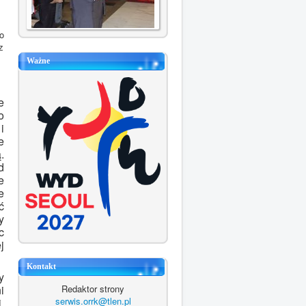
o
z
Ważne
e
o
i
e
.
d
e
e
ć
y
c
j
Kontakt
y
i
Redaktor strony
serwis.orrk@tlen.pl
.