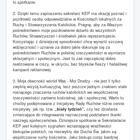
to spotkanie.
2. Dzięki temu zaproszeniu sekretarz KEP ma okazję poznać i
pozdrowić osoby odpowiedzialne w Kościołach lokalnych za
Ruchy i Stowarzyszenia Katolickie. Pragnę, aby za Waszym
pośrednictwem moje pozdrowienie dotarło do wszystkich
Ruchów, Stowarzyszeń i środowisk jakie reprezentujecie.
Korzystając z dzisiejszej sposobności chcę wyrazić szczerą
wdzięczność i uznanie za dobro jakie dokonuje się za
pośrednictwem Ruchów w polskiej rzeczywistości w wymiarze
eklezjalnym i społecznym. Jest to zaś najczęściej dobro
realizowane w ciszy, w ukryciu, bez błysków fleszy i hałaśliwej
kampanii reklamowej.
3. Moja obecność wśród Was - Moi Drodzy - nie jest li tylko
zwykłą wizytą kurtuazyjną, lecz jeszcze jednym znakiem stale
rosnącego znaczenia ruchów katolickich we współczesnej
rzeczywistości zarówno kościelnej, jak i społecznej. Warto tu
choćby podejmowane z inicjatywy Rady Ruchów różne cenne
inicjatywy, jak np. tzw.
„biały tydzień”,
czy też działania
zmierzające do integrowania naznaczonej podziałami tkanki
naszego społeczeństwa. Dzisiejsze spotkanie w Sekretariacie
KEP jest kolejnym sygnałem wzrastającej wrażliwości
biskupów polskich, na niezwykły dar Ducha Św. jakim są
współczesne ruchy kościelne. Jako biskupi coraz bardziej