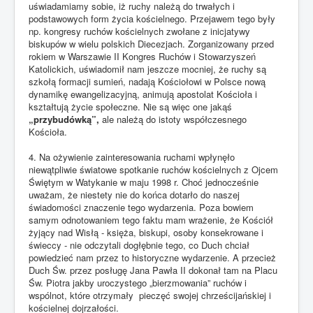
uświadamiamy sobie, iż ruchy należą do trwałych i
podstawowych form życia kościelnego. Przejawem tego były
np. kongresy ruchów kościelnych zwołane z inicjatywy
biskupów w wielu polskich Diecezjach. Zorganizowany przed
rokiem w Warszawie II Kongres Ruchów i Stowarzyszeń
Katolickich, uświadomił nam jeszcze mocniej, że ruchy są
szkołą formacji sumień, nadają Kościołowi w Polsce nową
dynamikę ewangelizacyjną, animują apostolat Kościoła i
kształtują życie społeczne. Nie są więc one jakąś
„przybudówką”,
ale należą do istoty współczesnego
Kościoła.
4. Na ożywienie zainteresowania ruchami wpłynęło
niewątpliwie światowe spotkanie ruchów kościelnych z Ojcem
Świętym w Watykanie w maju 1998 r. Choć jednocześnie
uważam, że niestety nie do końca dotarło do naszej
świadomości znaczenie tego wydarzenia. Poza bowiem
samym odnotowaniem tego faktu mam wrażenie, że Kościół
żyjący nad Wisłą - księża, biskupi, osoby konsekrowane i
świeccy - nie odczytali dogłębnie tego, co Duch chciał
powiedzieć nam przez to historyczne wydarzenie. A przecież
Duch Św. przez posługę Jana Pawła II dokonał tam na Placu
Św. Piotra jakby uroczystego „bierzmowania” ruchów i
wspólnot, które otrzymały pieczęć swojej chrześcijańskiej i
kościelnej dojrzałości.