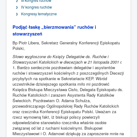
III kongres ruchów
IV kongres ruchów
Kongresy tematyczne
Podjąć łaskę „bierzmowania” ruchów i
stowarzyszeń
Bp Piotr Libera, Sekretarz Generalny Konferencji Episkopatu
Polski,
Słowo wygłoszone do Księży Delegatów ds. Ruchów i
Stowarzyszeń Katolickich w diecezjach w 21 listopada 2001 r.
1. Bardzo serdecznie pozdrawiam delegatów i asystentów
ruchów i stowarzyszeń kościelnych z poszczególnych Diecezji
przybyłych na spotkanie w Sekretariacie KEP. Wśród
uczestników dzisiejszego spotkania miło mi pozdrowić
Księdza Biskupa Mieczysława Cisło, Delegata Episkopatu ds.
Ruchów Katolickich i zarazem Asystenta Rady Katolików
Świeckich. Pozdrawiam O. Adama Schulza,
przewodniczącego Ogólnopolskiej Rady Ruchów Katolickich
oraz rzecznika Konferencji Episkopatu Polski. Uważam za
rzecz wymowną fakt, iż biskupi polscy powierzyli
odpowiedzialne stanowisko rzecznika właśnie osobie
związanej od lat z ruchami kościelnymi. Biskupowi
Mieczysławowi i O. Adamowi dziękuję za zaproszenie mnie na