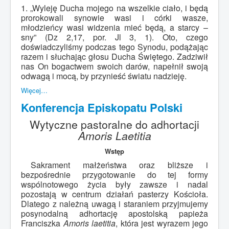
1. „Wyleję Ducha mojego na wszelkie ciało, i będą
prorokowali synowie wasi i córki wasze,
młodzieńcy wasi widzenia mieć będą, a starcy –
sny” (Dz 2,17, por. Jl 3, 1). Oto, czego
doświadczyliśmy podczas tego Synodu, podążając
razem i słuchając głosu Ducha Świętego. Zadziwił
nas On bogactwem swoich darów, napełnił swoją
odwagą i mocą, by przynieść światu nadzieję.
Więcej…
Konferencja Episkopatu Polski
Wytyczne pastoralne do adhortacji
Amoris Laetitia
Wstęp
Sakrament małżeństwa oraz bliższe i
bezpośrednie przygotowanie do tej formy
wspólnotowego życia były zawsze i nadal
pozostają w centrum działań pasterzy Kościoła.
Dlatego z należną uwagą i staraniem przyjmujemy
posynodalną adhortację apostolską papieża
Franciszka
Amoris laetitia
, która jest wyrazem jego