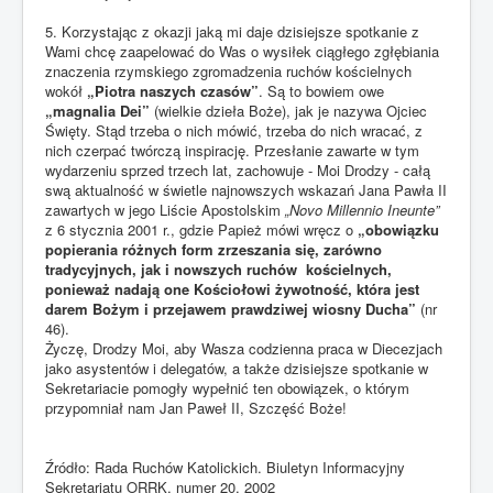
5. Korzystając z okazji jaką mi daje dzisiejsze spotkanie z
Wami chcę zaapelować do Was o wysiłek ciągłego zgłębiania
znaczenia rzymskiego zgromadzenia ruchów kościelnych
wokół
„Piotra naszych czasów”
. Są to bowiem owe
„magnalia Dei”
(wielkie dzieła Boże), jak je nazywa Ojciec
Święty. Stąd trzeba o nich mówić, trzeba do nich wracać, z
nich czerpać twórczą inspirację. Przesłanie zawarte w tym
wydarzeniu sprzed trzech lat, zachowuje - Moi Drodzy - całą
swą aktualność w świetle najnowszych wskazań Jana Pawła II
zawartych w jego Liście Apostolskim
„Novo Millennio Ineunte”
z 6 stycznia 2001 r., gdzie Papież mówi wręcz o
„obowiązku
popierania różnych form zrzeszania się, zarówno
tradycyjnych, jak i nowszych ruchów kościelnych,
ponieważ nadają one Kościołowi żywotność, która jest
darem Bożym i przejawem prawdziwej wiosny Ducha”
(nr
46).
Życzę, Drodzy Moi, aby Wasza codzienna praca w Diecezjach
jako asystentów i delegatów, a także dzisiejsze spotkanie w
Sekretariacie pomogły wypełnić ten obowiązek, o którym
przypomniał nam Jan Paweł II, Szczęść Boże!
Źródło: Rada Ruchów Katolickich. Biuletyn Informacyjny
Sekretariatu ORRK, numer 20, 2002