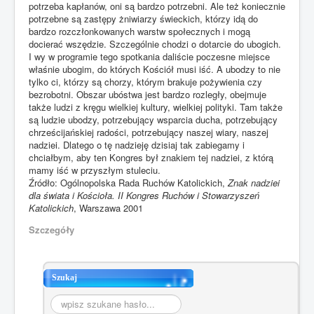
potrzeba kapłanów, oni są bardzo potrzebni. Ale też koniecznie
potrzebne są zastępy żniwiarzy świeckich, którzy idą do
bardzo rozczłonkowanych warstw społecznych i mogą
docierać wszędzie. Szczególnie chodzi o dotarcie do ubogich.
I wy w programie tego spotkania daliście poczesne miejsce
właśnie ubogim, do których Kościół musi iść. A ubodzy to nie
tylko ci, którzy są chorzy, którym brakuje pożywienia czy
bezrobotni. Obszar ubóstwa jest bardzo rozległy, obejmuje
także ludzi z kręgu wielkiej kultury, wielkiej polityki. Tam także
są ludzie ubodzy, potrzebujący wsparcia ducha, potrzebujący
chrześcijańskiej radości, potrzebujący naszej wiary, naszej
nadziei. Dlatego o tę nadzieję dzisiaj tak zabiegamy i
chciałbym, aby ten Kongres był znakiem tej nadziei, z którą
mamy iść w przyszłym stuleciu.
Źródło: Ogólnopolska Rada Ruchów Katolickich,
Znak nadziei
dla świata i Kościoła. II Kongres Ruchów i Stowarzyszeń
Katolickich
, Warszawa 2001
Szczegóły
Szukaj
Szukaj...