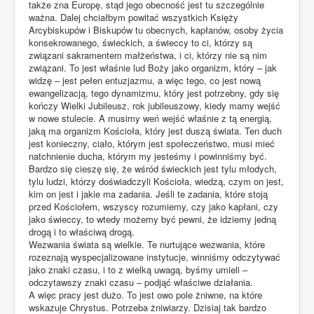
także zna Europę, stąd jego obecność jest tu szczególnie
ważna. Dalej chciałbym powitać wszystkich Księży
Arcybiskupów i Biskupów tu obecnych, kapłanów, osoby życia
konsekrowanego, świeckich, a świeccy to ci, którzy są
związani sakramentem małżeństwa, i ci, którzy nie są nim
związani. To jest właśnie lud Boży jako organizm, który – jak
widzę – jest pełen entuzjazmu, a więc tego, co jest nową
ewangelizacją, tego dynamizmu, który jest potrzebny, gdy się
kończy Wielki Jubileusz, rok jubileuszowy, kiedy mamy wejść
w nowe stulecie. A musimy weń wejść właśnie z tą energią,
jaką ma organizm Kościoła, który jest duszą świata. Ten duch
jest konieczny, ciało, którym jest społeczeństwo, musi mieć
natchnienie ducha, którym my jesteśmy i powinniśmy być.
Bardzo się cieszę się, że wśród świeckich jest tylu młodych,
tylu ludzi, którzy doświadczyli Kościoła, wiedzą, czym on jest,
kim on jest i jakie ma zadania. Jeśli te zadania, które stoją
przed Kościołem, wszyscy rozumiemy, czy jako kapłani, czy
jako świeccy, to wtedy możemy być pewni, że idziemy jedną
drogą i to właściwą drogą.
Wezwania świata są wielkie. Te nurtujące wezwania, które
rozeznają wyspecjalizowane instytucje, winniśmy odczytywać
jako znaki czasu, i to z wielką uwagą, byśmy umieli –
odczytawszy znaki czasu – podjąć właściwe działania.
A więc pracy jest dużo. To jest owo pole żniwne, na które
wskazuje Chrystus. Potrzeba żniwiarzy. Dzisiaj tak bardzo