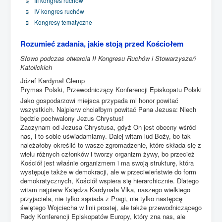
III kongres ruchów
IV kongres ruchów
Kongresy tematyczne
Rozumieć zadania, jakie stoją przed Kościołem
Słowo podczas otwarcia II Kongresu Ruchów i Stowarzyszeń
Katolickich
Józef Kardynał Glemp
Prymas Polski, Przewodniczący Konferencji Episkopatu Polski
Jako gospodarzowi miejsca przypada mi honor powitać
wszystkich. Najpierw chciałbym powitać Pana Jezusa: Niech
będzie pochwalony Jezus Chrystus!
Zaczynam od Jezusa Chrystusa, gdyż On jest obecny wśród
nas, i to sobie uświadamiamy. Dalej witam lud Boży, bo tak
należałoby określić to wasze zgromadzenie, które składa się z
wielu różnych członków i tworzy organizm żywy, bo przecież
Kościół jest właśnie organizmem i ma swoją strukturę, która
występuje także w demokracji, ale w przeciwieństwie do form
demokratycznych, Kościół wspiera się hierarchicznie. Dlatego
witam najpierw Księdza Kardynała Vlka, naszego wielkiego
przyjaciela, nie tylko sąsiada z Pragi, nie tylko następcę
świętego Wojciecha w linii prostej, ale także przewodniczącego
Rady Konferencji Episkopatów Europy, który zna nas, ale