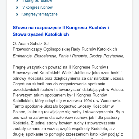
III kongres ruchów
IV kongres ruchów
Kongresy tematyczne
Słowo na rozpoczęcie II Kongresu Ruchów i
Stowarzyszeń Katolickich
O. Adam Schulz SJ
Przewodniczący Ogólnopolskiej Rady Ruchów Katolickich
Eminencje, Ekscelencje, Panie i Panowie, Drodzy Przyjaciele,
Pragnę wszystkich powitać na II Kongresie Ruchów i
Stowarzyszeń Katolickich! Wielki Jubileusz jako czas łaski i
odnowy Kościoła oraz dziękczynienia za dar narodzin Jezusa
Chrystusa skłonił nas do zorganizowania spotkania
przedstawicieli ruchów i stowarzyszeń działających w Polsce.
Pierwszym takim spotkaniem był I Kongres Ruchów
Katolickich, który odbył się w czerwcu 1994 r. w Warszawie.
Tamto spotkanie ukazało bogactwo „wiosny Kościoła” w
Polsce, jakim są rozwijające się ruchy i stowarzyszenia. Było
ono ważne zarówno dla członków ruchów, jak i dla pasterzy
Kościoła. Z jednej strony bowiem ruchy i stowarzyszenia
zostały uznane za ważną część wspólnoty Kościoła, a z
drugiej spotkanie to pomogło zrzeszeniom katolików podjąć z