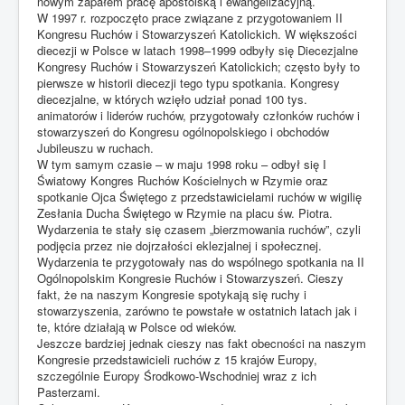
nowym zapałem pracę apostolską i ewangelizacyjną.
W 1997 r. rozpoczęto prace związane z przygotowaniem II
Kongresu Ruchów i Stowarzyszeń Katolickich. W większości
diecezji w Polsce w latach 1998–1999 odbyły się Diecezjalne
Kongresy Ruchów i Stowarzyszeń Katolickich; często były to
pierwsze w historii diecezji tego typu spotkania. Kongresy
diecezjalne, w których wzięło udział ponad 100 tys.
animatorów i liderów ruchów, przygotowały członków ruchów i
stowarzyszeń do Kongresu ogólnopolskiego i obchodów
Jubileuszu w ruchach.
W tym samym czasie – w maju 1998 roku – odbył się I
Światowy Kongres Ruchów Kościelnych w Rzymie oraz
spotkanie Ojca Świętego z przedstawicielami ruchów w wigilię
Zesłania Ducha Świętego w Rzymie na placu św. Piotra.
Wydarzenia te stały się czasem „bierzmowania ruchów”, czyli
podjęcia przez nie dojrzałości eklezjalnej i społecznej.
Wydarzenia te przygotowały nas do wspólnego spotkania na II
Ogólnopolskim Kongresie Ruchów i Stowarzyszeń. Cieszy
fakt, że na naszym Kongresie spotykają się ruchy i
stowarzyszenia, zarówno te powstałe w ostatnich latach jak i
te, które działają w Polsce od wieków.
Jeszcze bardziej jednak cieszy nas fakt obecności na naszym
Kongresie przedstawicieli ruchów z 15 krajów Europy,
szczególnie Europy Środkowo-Wschodniej wraz z ich
Pasterzami.