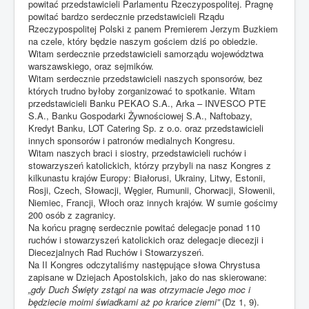
powitać przedstawicieli Parlamentu Rzeczypospolitej. Pragnę
powitać bardzo serdecznie przedstawicieli Rządu
Rzeczypospolitej Polski z panem Premierem Jerzym Buzkiem
na czele, który będzie naszym gościem dziś po obiedzie.
Witam serdecznie przedstawicieli samorządu województwa
warszawskiego, oraz sejmików.
Witam serdecznie przedstawicieli naszych sponsorów, bez
których trudno byłoby zorganizować to spotkanie. Witam
przedstawicieli Banku PEKAO S.A., Arka – INVESCO PTE
S.A., Banku Gospodarki Żywnościowej S.A., Naftobazy,
Kredyt Banku, LOT Catering Sp. z o.o. oraz przedstawicieli
innych sponsorów i patronów medialnych Kongresu.
Witam naszych braci i siostry, przedstawicieli ruchów i
stowarzyszeń katolickich, którzy przybyli na nasz Kongres z
kilkunastu krajów Europy: Białorusi, Ukrainy, Litwy, Estonii,
Rosji, Czech, Słowacji, Węgier, Rumunii, Chorwacji, Słowenii,
Niemiec, Francji, Włoch oraz innych krajów. W sumie gościmy
200 osób z zagranicy.
Na końcu pragnę serdecznie powitać delegacje ponad 110
ruchów i stowarzyszeń katolickich oraz delegacje diecezji i
Diecezjalnych Rad Ruchów i Stowarzyszeń.
Na II Kongres odczytaliśmy następujące słowa Chrystusa
zapisane w Dziejach Apostolskich, jako do nas skierowane:
„gdy Duch Święty zstąpi na was otrzymacie Jego moc i
będziecie moimi świadkami aż po krańce ziemi”
(Dz 1, 9).