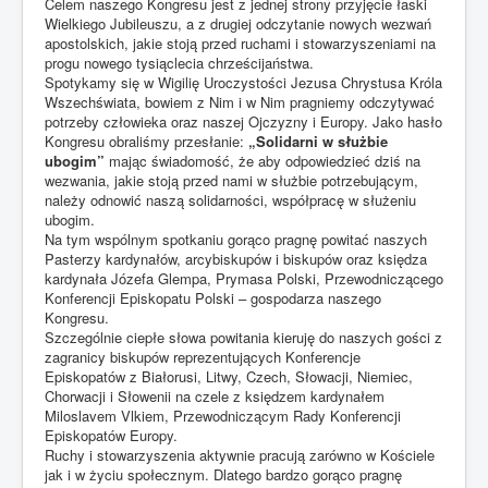
Celem naszego Kongresu jest z jednej strony przyjęcie łaski
Wielkiego Jubileuszu, a z drugiej odczytanie nowych wezwań
apostolskich, jakie stoją przed ruchami i stowarzyszeniami na
progu nowego tysiąclecia chrześcijaństwa.
Spotykamy się w Wigilię Uroczystości Jezusa Chrystusa Króla
Wszechświata, bowiem z Nim i w Nim pragniemy odczytywać
potrzeby człowieka oraz naszej Ojczyzny i Europy. Jako hasło
Kongresu obraliśmy przesłanie:
„Solidarni w służbie
ubogim”
mając świadomość, że aby odpowiedzieć dziś na
wezwania, jakie stoją przed nami w służbie potrzebującym,
należy odnowić naszą solidarności, współpracę w służeniu
ubogim.
Na tym wspólnym spotkaniu gorąco pragnę powitać naszych
Pasterzy kardynałów, arcybiskupów i biskupów oraz księdza
kardynała Józefa Glempa, Prymasa Polski, Przewodniczącego
Konferencji Episkopatu Polski – gospodarza naszego
Kongresu.
Szczególnie ciepłe słowa powitania kieruję do naszych gości z
zagranicy biskupów reprezentujących Konferencje
Episkopatów z Białorusi, Litwy, Czech, Słowacji, Niemiec,
Chorwacji i Słowenii na czele z księdzem kardynałem
Miloslavem Vlkiem, Przewodniczącym Rady Konferencji
Episkopatów Europy.
Ruchy i stowarzyszenia aktywnie pracują zarówno w Kościele
jak i w życiu społecznym. Dlatego bardzo gorąco pragnę