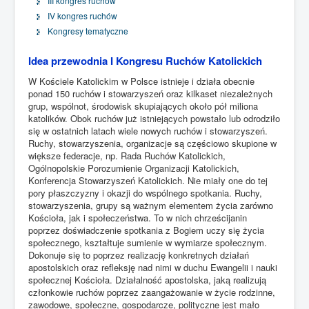
III kongres ruchów
IV kongres ruchów
Kongresy tematyczne
Idea przewodnia I Kongresu Ruchów Katolickich
W Kościele Katolickim w Polsce istnieje i działa obecnie
ponad 150 ruchów i stowarzyszeń oraz kilkaset niezależnych
grup, wspólnot, środowisk skupiających około pół miliona
katolików. Obok ruchów już istniejących powstało lub odrodziło
się w ostatnich latach wiele nowych ruchów i stowarzyszeń.
Ruchy, stowarzyszenia, organizacje są częściowo skupione w
większe federacje, np. Rada Ruchów Katolickich,
Ogólnopolskie Porozumienie Organizacji Katolickich,
Konferencja Stowarzyszeń Katolickich. Nie miały one do tej
pory płaszczyzny i okazji do wspólnego spotkania. Ruchy,
stowarzyszenia, grupy są ważnym elementem życia zarówno
Kościoła, jak i społeczeństwa. To w nich chrześcijanin
poprzez doświadczenie spotkania z Bogiem uczy się życia
społecznego, kształtuje sumienie w wymiarze społecznym.
Dokonuje się to poprzez realizację konkretnych działań
apostolskich oraz refleksję nad nimi w duchu Ewangelii i nauki
społecznej Kościoła. Działalność apostolska, jaką realizują
członkowie ruchów poprzez zaangażowanie w życie rodzinne,
zawodowe, społeczne, gospodarcze, polityczne jest mało