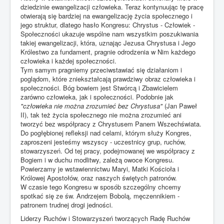
dziedzinie ewangelizacji człowieka. Teraz kontynuując tę pracę
otwierają się bardziej na ewangelizację życia społecznego i
jego struktur, dlatego hasło Kongresu: Chrystus - Człowiek -
Społeczności ukazuje wspólne nam wszystkim poszukiwania
takiej ewangelizacji, która, uznając Jezusa Chrystusa i Jego
Królestwo za fundament, pragnie odrodzenia w Nim każdego
człowieka i każdej społeczności.
Tym samym pragniemy przeciwstawiać się działaniom i
poglądom, które zniekształcają prawdziwy obraz człowieka i
społeczności. Bóg bowiem jest Stwórcą i Zbawicielem
zarówno człowieka, jak i społeczności. Podobnie jak
"człowieka nie można zrozumieć bez Chrystusa"
(Jan Paweł
II), tak też życia społecznego nie można zrozumieć ani
tworzyć bez współpracy z Chrystusem Panem Wszechświata.
Do pogłębionej refleksji nad celami, którym służy Kongres,
zaproszeni jesteśmy wszyscy - uczestnicy grup, ruchów,
stowarzyszeń. Od tej pracy, podejmowanej we współpracy z
Bogiem i w duchu modlitwy, zależą owoce Kongresu.
Powierzamy je wstawiennictwu Maryi, Matki Kościoła i
Królowej Apostołów, oraz naszych świętych patronów.
W czasie tego Kongresu w sposób szczególny chcemy
spotkać się ze św. Andrzejem Bobolą, męczennikiem -
patronem trudnej drogi jedności.
Liderzy Ruchów i Stowarzyszeń tworzących Radę Ruchów