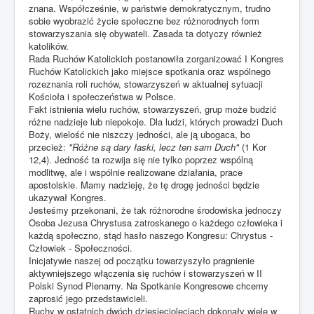
znana. Współcześnie, w państwie demokratycznym, trudno
sobie wyobrazić życie społeczne bez różnorodnych form
stowarzyszania się obywateli. Zasada ta dotyczy również
katolików.
Rada Ruchów Katolickich postanowiła zorganizować I Kongres
Ruchów Katolickich jako miejsce spotkania oraz wspólnego
rozeznania roli ruchów, stowarzyszeń w aktualnej sytuacji
Kościoła i społeczeństwa w Polsce.
Fakt istnienia wielu ruchów, stowarzyszeń, grup może budzić
różne nadzieje lub niepokoje. Dla ludzi, których prowadzi Duch
Boży, wielość nie niszczy jedności, ale ją ubogaca, bo
przecież:
"Różne są dary łaski, lecz ten sam Duch"
(1 Kor
12,4). Jedność ta rozwija się nie tylko poprzez wspólną
modlitwę, ale i wspólnie realizowane działania, prace
apostolskie. Mamy nadzieję, że tę drogę jedności będzie
ukazywał Kongres.
Jesteśmy przekonani, że tak różnorodne środowiska jednoczy
Osoba Jezusa Chrystusa zatroskanego o każdego człowieka i
każdą społeczno, stąd hasło naszego Kongresu: Chrystus -
Człowiek - Społeczności.
Inicjatywie naszej od początku towarzyszyło pragnienie
aktywniejszego włączenia się ruchów i stowarzyszeń w II
Polski Synod Plenarny. Na Spotkanie Kongresowe chcemy
zaprosić jego przedstawicieli.
Ruchy w ostatnich dwóch dziesięcioleciach dokonały wiele w