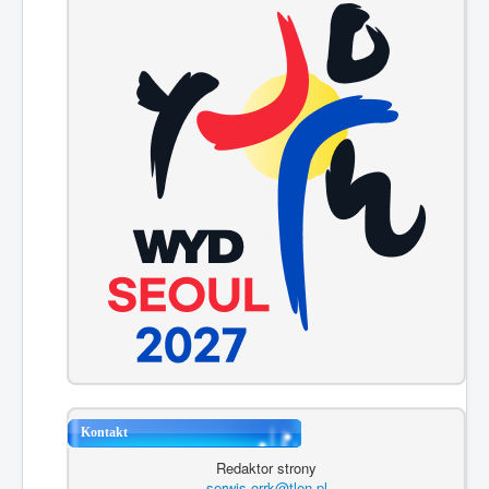
Kontakt
Redaktor strony
serwis.orrk@tlen.pl