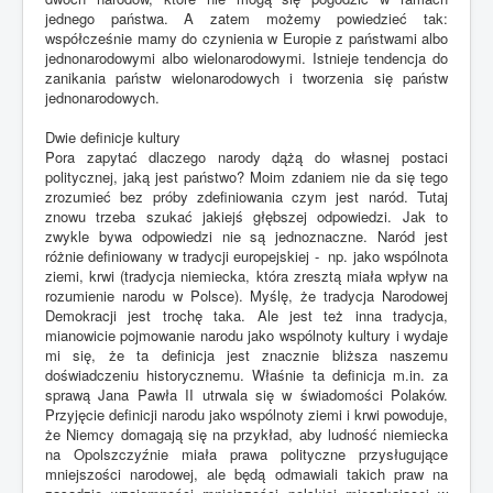
jednego państwa. A zatem możemy powiedzieć tak:
współcześnie mamy do czynienia w Europie z państwami albo
jednonarodowymi albo wielonarodowymi. Istnieje tendencja do
zanikania państw wielonarodowych i tworzenia się państw
jednonarodowych.
Dwie definicje kultury
Pora zapytać dlaczego narody dążą do własnej postaci
politycznej, jaką jest państwo? Moim zdaniem nie da się tego
zrozumieć bez próby zdefiniowania czym jest naród. Tutaj
znowu trzeba szukać jakiejś głębszej odpowiedzi. Jak to
zwykle bywa odpowiedzi nie są jednoznaczne. Naród jest
różnie definiowany w tradycji europejskiej - np. jako wspólnota
ziemi, krwi (tradycja niemiecka, która zresztą miała wpływ na
rozumienie narodu w Polsce). Myślę, że tradycja Narodowej
Demokracji jest trochę taka. Ale jest też inna tradycja,
mianowicie pojmowanie narodu jako wspólnoty kultury i wydaje
mi się, że ta definicja jest znacznie bliższa naszemu
doświadczeniu historycznemu. Właśnie ta definicja m.in. za
sprawą Jana Pawła II utrwala się w świadomości Polaków.
Przyjęcie definicji narodu jako wspólnoty ziemi i krwi powoduje,
że Niemcy domagają się na przykład, aby ludność niemiecka
na Opolszczyźnie miała prawa polityczne przysługujące
mniejszości narodowej, ale będą odmawiali takich praw na