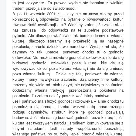
to jest oczywiste. Ta prawda wydaje się banalna z wielkim
trudem przebija się do świadomości.
A po 11 września 2001 r. ... czy nie na nowo stoimy przed
koniecznością odpowiedzi na pytanie o równowartość kultur,
równowartość cywilizacji etc.? Widzimy zatem, że życie stale
nas zmusza do odpowiedzi na te zupełnie podstawowe
pytanie. Ale dlaczego właściwie tak bardzo dbamy o własną
kulturę, dlaczego staramy się przenieść ją na następne
pokolenia, chronić dziedzictwo narodowe. Wydaje mi się, że
czynimy to tak uparcie, ponieważ chodzi tu o godność
człowieka. Nie można mówić o godności człowieka, nie da się
budować godności człowieka poza kulturą. Nie da się
wychowywać dzieci poza kulturą własną i nie da się umierać
poza własną kulturą. Dzieje się tak, ponieważ do własnej
kultury mamy największe zaufanie. Szanujemy inne kultury,
możemy się wiele od nich uczyć, ale największym zaufaniem
obdarzamy własną tradycję, przenoszoną z pokolenia na
pokolenie. Tu zatem należy poszukiwać istoty państwa.
Jeśli państwo ma służyć godności człowieka – a nie chodzi tu
przecież o nią samą – trzeba tworzyć całą masę różnego
rodzaju czynników, struktur, które tę godność pozwalają
budować. Jeśli nie da się budować godności poza kulturą i jeśli
kultura jest tworzywem narodu i środkiem komunikowania się z
innymi narodami, jeśli narody współcześnie poszukują
własnego państwa po to, żeby lepiej chronić własną kulturę,