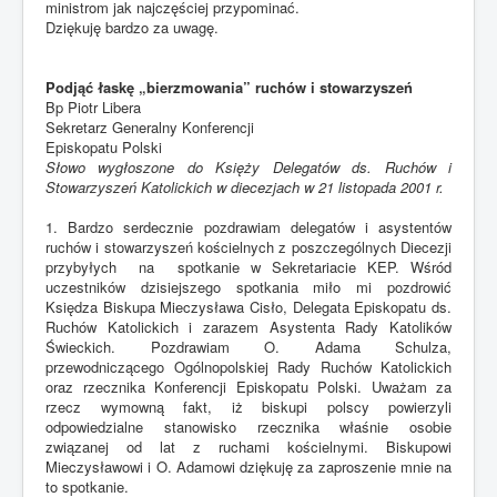
ministrom jak najczęściej przypominać.
Dziękuję bardzo za uwagę.
Podjąć łaskę „bierzmowania” ruchów i stowarzyszeń
Bp Piotr Libera
Sekretarz Generalny Konferencji
Episkopatu Polski
Słowo wygłoszone do Księży Delegatów ds. Ruchów i
Stowarzyszeń Katolickich w diecezjach w 21 listopada 2001 r.
1. Bardzo serdecznie pozdrawiam delegatów i asystentów
ruchów i stowarzyszeń kościelnych z poszczególnych Diecezji
przybyłych na spotkanie w Sekretariacie KEP. Wśród
uczestników dzisiejszego spotkania miło mi pozdrowić
Księdza Biskupa Mieczysława Cisło, Delegata Episkopatu ds.
Ruchów Katolickich i zarazem Asystenta Rady Katolików
Świeckich. Pozdrawiam O. Adama Schulza,
przewodniczącego Ogólnopolskiej Rady Ruchów Katolickich
oraz rzecznika Konferencji Episkopatu Polski. Uważam za
rzecz wymowną fakt, iż biskupi polscy powierzyli
odpowiedzialne stanowisko rzecznika właśnie osobie
związanej od lat z ruchami kościelnymi. Biskupowi
Mieczysławowi i O. Adamowi dziękuję za zaproszenie mnie na
to spotkanie.