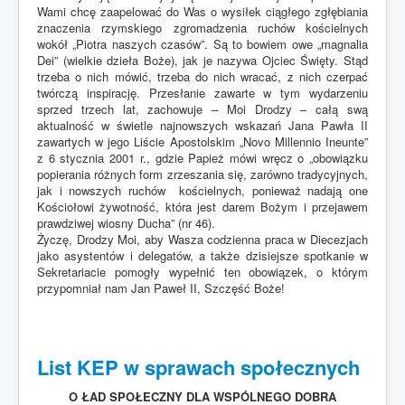
Wami chcę zaapelować do Was o wysiłek ciągłego zgłębiania
znaczenia rzymskiego zgromadzenia ruchów kościelnych
wokół „Piotra naszych czasów”. Są to bowiem owe „magnalia
Dei” (wielkie dzieła Boże), jak je nazywa Ojciec Święty. Stąd
trzeba o nich mówić, trzeba do nich wracać, z nich czerpać
twórczą inspirację. Przesłanie zawarte w tym wydarzeniu
sprzed trzech lat, zachowuje – Moi Drodzy – całą swą
aktualność w świetle najnowszych wskazań Jana Pawła II
zawartych w jego Liście Apostolskim „Novo Millennio Ineunte”
z 6 stycznia 2001 r., gdzie Papież mówi wręcz o „obowiązku
popierania różnych form zrzeszania się, zarówno tradycyjnych,
jak i nowszych ruchów kościelnych, ponieważ nadają one
Kościołowi żywotność, która jest darem Bożym i przejawem
prawdziwej wiosny Ducha” (nr 46).
Życzę, Drodzy Moi, aby Wasza codzienna praca w Diecezjach
jako asystentów i delegatów, a także dzisiejsze spotkanie w
Sekretariacie pomogły wypełnić ten obowiązek, o którym
przypomniał nam Jan Paweł II, Szczęść Boże!
List KEP w sprawach społecznych
O ŁAD SPOŁECZNY DLA WSPÓLNEGO DOBRA