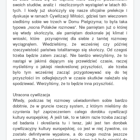
swoich studiów, analiz i niezliczonych wystąpień w latach 80-
tych. I kiedy już skończyły się nasze oficjalne prelekcje i
dyskusje w ramach Cywilizacji Miłości, gdzieś tam wieczorem
siedliśmy sobie we trzech w Domu Pielgrzyma; to była taka
typowa „nocna Polaków rozmowa”. Nie pamiętam już o której
się wtedy skończyła, ale pamiętam doskonale jej klimat i
wnioski, które przynajmniej dla siebie z tamtej rozmowy
wyciągnąłem. Wiedzieliśmy, że wcześniej czy później
rzeczywistość państwa totalitarnego się skończy. Od czegoś
trzeba będzie zatem zacząć. Nie bardzo wierzyliśmy, że to
nastąpi w jakimś dającym się przewidzieć czasie, raczej
myśleliśmy o jakiejś nieokreślonej przyszłości, ale trzeba
było tym wcześniej zacząć przygotowywać się do tej
przyszłości im odleglejszych w czasie skutków należało się
spodziewać. Wierzyliśmy, że to będzie inna przyszłość.
Utracona cywilizacja
Wtedy, podczas tej rozmowy uświadomiłem sobie bardzo
dobitnie, że w gruncie rzeczy system, z którym mieliśmy do
czynienia był zaprzeczeniem całego dorobku cywilizacji
kultury europejskiej. A jeśli tak, to w takim razie trzeba zacząć
od badania i określania tu i teraz, jaki jest ten dorobek
cywilizacyjny kultury europejskiej, co jest w niej żywotne, co
zostało definitywnie wypalone, a do czego można jeszcze
nawiązać. Po tak postawionej tezie łatwo już było przejść do