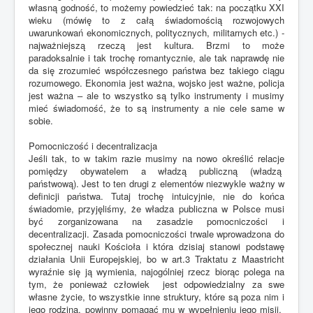
własną godność, to możemy powiedzieć tak: na początku XXI
wieku (mówię to z całą świadomością rozwojowych
uwarunkowań ekonomicznych, politycznych, militarnych etc.) -
najważniejszą rzeczą jest kultura. Brzmi to może
paradoksalnie i tak trochę romantycznie, ale tak naprawdę nie
da się zrozumieć współczesnego państwa bez takiego ciągu
rozumowego. Ekonomia jest ważna, wojsko jest ważne, policja
jest ważna – ale to wszystko są tylko instrumenty i musimy
mieć świadomość, że to są instrumenty a nie cele same w
sobie.
Pomocniczość i decentralizacja
Jeśli tak, to w takim razie musimy na nowo określić relacje
pomiędzy obywatelem a władzą publiczną (władzą
państwową). Jest to ten drugi z elementów niezwykle ważny w
definicji państwa. Tutaj trochę intuicyjnie, nie do końca
świadomie, przyjęliśmy, że władza publiczna w Polsce musi
być zorganizowana na zasadzie pomocniczości i
decentralizacji. Zasada pomocniczości trwale wprowadzona do
społecznej nauki Kościoła i która dzisiaj stanowi podstawę
działania Unii Europejskiej, bo w art.3 Traktatu z Maastricht
wyraźnie się ją wymienia, najogólniej rzecz biorąc polega na
tym, że ponieważ człowiek jest odpowiedzialny za swe
własne życie, to wszystkie inne struktury, które są poza nim i
jego rodziną, powinny pomagać mu w wypełnieniu jego misji.