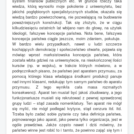
system finansów publicznych etc. W gruncie rzeczy taka
wiedza, którą wynosiło moje pokolenie z uniwersytetu, bez
jakichś pogłębionych specjalistycznych studiów, okazała się
wiedzą bardzo powierzchowną, nie pozwalającą na budowanie
poważniejszych konstrukcji. Tak się złożyło, że w ciągu
kilkudziesięciu ostatnich lat wbijano nam do głowy, na użytek
ideologii, fałszywe koncepcje państwa. Nota bene, fałszywa
koncepcja państwa ciągle jeszcze, moim zdaniem, pokutuje.
W bardzo wielu przypadkach, nawet u ludzi szczerze
kochających demokrację i społeczeństwo otwarte, pojawia się
mówiąc wprost marksistowska koncepcja państwa, która
została wbita gdzieś na uniwersytecie, na nieskończonej ilości
kursów (np. w wojsku), w trakcie których mówiono, a w
podręcznikach pisano, że państwo jest aparatem przymusu, za
pomocą którego klasa władająca środkami produkcji panuje
nad innymi klasami, redukując tym samym państwo do aparatu
przymusu. Z tego wynikła cała masa rozmaitych
konsekwencji. Aparat ten musiał być jakoś zbudowany, a jego
funkcjonariusze musieli się rekrutować z pewnej sprawdzonej
grupy ludzi – stąd zasada nomenklatury. Ten aparat nie mógł
się mylić, nie mógł podlegać krytyce, stąd cenzura itd. itd.
Trzeba było zadać sobie pytanie czy taka definicja państwa,
pojmowanego jako aparat, jako pewna tylko organizacja, jest w
ogóle prawdziwa. Jakże często nawet i dziś mówimy, że
państwo winne jest robić to i tamto, że powinno zająć się tym i