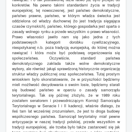
konkretów. Na pewno takimi standardami życia w tradycji
europejskiej, tej nowoczesnej, jest państwo demokratyczne,
państwo prawne, państwo, w którym władza świecka jest
oddzielona od władzy duchownej (to jest tradycja sięgająca
czasów rzymskich), państwo, którego gospodarka jest oparta o
zasady wolnego rynku a przede wszystkim o prawo własności.
Prawo własności jawiło nam się jako jedna z tych
podstawowych kategorii dorobku cywilizacyjnego,
niespotykanej n.b. poza tradycją europejską, do której można
nawiązać i która może być podstawą organizowania się
społeczeństwa. Oczywiście, standard państwa
demokratycznego zakłada także wolne demokratyczne
wybory, ale również jakąś sprawdzoną historycznie organizację
struktur władzy publicznej oraz społeczeństwa. Tutaj prostym
wnioskiem było skonstatowanie, że w przyszłości będziemy
mieli możliwość decydowania o swoim losie, będziemy starali
się budować państwo w oparciu o zasady samorządu
terytorialnego. Tak się później złożyło, że w 1989 roku
zostałem senatorem i przewodniczącym Komisji Samorządu
Terytorialnego w Senacie I i II kadencji, właśnie dlatego, że
ileś tam lat wcześniej zrozumiałem, że jest to droga budowy
współczesnego państwa. Samorząd terytorialny miał pewne
antycypacje w naszej tradycji polskiej, przede wszystkim w
tradycji europejskiej, ale trzeba było także zastanowić się jak