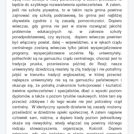
będzie do szybkiego rozwarstwienia społeczeństwa. A zatem,
jeśli nie szkoła prywatna, to w takim razie gmina powinna
zajmować się szkołą podstawową, bo gmina jest najbliżej
obywatela zgodnie z tą zasadą pomocniczości. Dopiero
wówczas, gdy gmina nie jest w stanie rozwiązać jakichś
problemów edukacyjnych np. w zakresie szkoły
ponadpodstawowej, czy wyższej, dopiero wówczas powinien
być włączany powiat, dalej – województwo, a w rękach rządu
centralnego zostaną wówczas tylko jakieś wyspecjalizowane
programy, wyspecjalizowane uczelnie. Np. uniwersytety,
politechniki są na garnuszku rządu centralnego, chociaż jest to
tradycja pruska, przeniesiona później do Rosji; nasze
uniwersytety dziedziczą niestety tę złą tradycję i nie potrafimy
pójść w kierunku tradycji anglosaskiej, w której przecież
najlepsze uniwersytety nie są na garnuszku państwowym i
okazuje się, że potrafią znakomicie funkcjonować i kształcić
świetne społeczeństwo i specjalistów, dbać o wysoki poziom
dyplomów, a także o poziom tytułów naukowych, które tam się
przecież zdobywa i do tego wcale nie jest potrzebny rząd
centralny. W identyczny sposób działanie tej zasady możemy
prześledzić w dziedzinie opieki społecznej. A zatem najpierw
człowiek sam, rodzina, a dopiero kiedy poziom jednostkowy
okaże się niewydolny, wtedy włączać się powinny różnego
rodzaju stowarzyszenia, organizacje, Kościół. Dopiero
wówczas, gdy nie jesteśmy w stanie rozwiązać pewnych