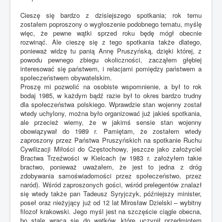
Cieszę się bardzo z dzisiejszego spotkania; rok temu
zostałem poproszony o wygłoszenie podobnego tematu, myślę
więc, że pewne wątki sprzed roku będę mógł obecnie
rozwinąć. Ale cieszę się z tego spotkania także dlatego,
ponieważ widzę tu panią Annę Pruszyńską, dzięki której, z
powodu pewnego zbiegu okoliczności, zacząłem głębiej
interesować się państwem, i relacjami pomiędzy państwem a
społeczeństwem obywatelskim.
Proszę mi pozwolić na osobiste wspomnienie, a był to rok
bodaj 1985, w każdym bądź razie był to okres bardzo trudny
dla społeczeństwa polskiego. Wprawdzie stan wojenny został
wtedy uchylony, można było organizować już jakieś spotkania,
ale przecież wiemy, że w jakimś sensie stan wojenny
obowiązywał do 1989 r. Pamiętam, że zostałem wtedy
zaproszony przez Państwa Pruszyńskich na spotkanie Ruchu
Cywilizacji Miłości do Częstochowy, jeszcze jako założyciel
Bractwa Trzeźwości w Kielcach (w 1983 r. założyłem takie
bractwo, ponieważ uważałem, że jest to jedna z dróg
zdobywania samoświadomości przez społeczeństwo, przez
naród). Wśród zaproszonych gości, wśród prelegentów znalazł
się wtedy także pan Tadeusz Syryjczyk, późniejszy minister,
poseł oraz nieżyjący już od 12 lat Mirosław Dzielski – wybitny
filozof krakowski. Jego myśl jest na szczęście ciągle obecna,
bo stale wraca się do wątków, które uczynił przedmiotem