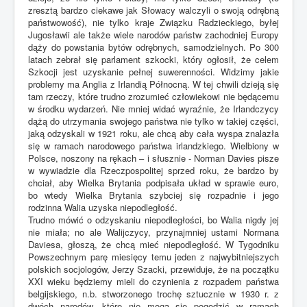
zresztą bardzo ciekawe jak Słowacy walczyli o swoją odrębną
państwowość), nie tylko kraje Związku Radzieckiego, byłej
Jugosławii ale także wiele narodów państw zachodniej Europy
dąży do powstania bytów odrębnych, samodzielnych. Po 300
latach zebrał się parlament szkocki, który ogłosił, że celem
Szkocji jest uzyskanie pełnej suwerenności. Widzimy jakie
problemy ma Anglia z Irlandią Północną. W tej chwili dzieją się
tam rzeczy, które trudno zrozumieć człowiekowi nie będącemu
w środku wydarzeń. Nie mniej widać wyraźnie, że Irlandczycy
dążą do utrzymania swojego państwa nie tylko w takiej części,
jaką odzyskali w 1921 roku, ale chcą aby cała wyspa znalazła
się w ramach narodowego państwa irlandzkiego. Wielbiony w
Polsce, noszony na rękach – i słusznie - Norman Davies pisze
w wywiadzie dla Rzeczpospolitej sprzed roku, że bardzo by
chciał, aby Wielka Brytania podpisała układ w sprawie euro,
bo wtedy Wielka Brytania szybciej się rozpadnie i jego
rodzinna Walia uzyska niepodległość.
Trudno mówić o odzyskaniu niepodległości, bo Walia nigdy jej
nie miała; no ale Walijczycy, przynajmniej ustami Normana
Daviesa, głoszą, że chcą mieć niepodległość. W Tygodniku
Powszechnym parę miesięcy temu jeden z najwybitniejszych
polskich socjologów, Jerzy Szacki, przewiduje, że na początku
XXI wieku będziemy mieli do czynienia z rozpadem państwa
belgijskiego, n.b. stworzonego trochę sztucznie w 1930 r. z
dwóch narodów, które nie mogą się pogodzić w ramach