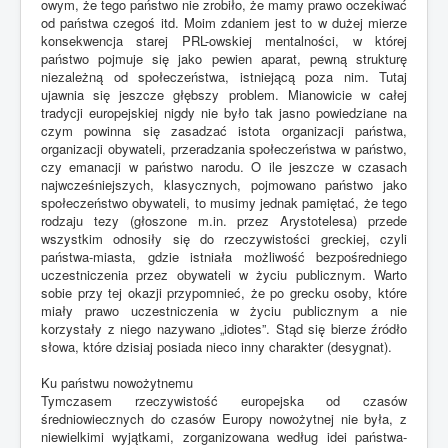
owym, że tego państwo nie zrobiło, że mamy prawo oczekiwać
od państwa czegoś itd. Moim zdaniem jest to w dużej mierze
konsekwencja starej PRL-owskiej mentalności, w której
państwo pojmuje się jako pewien aparat, pewną strukturę
niezależną od społeczeństwa, istniejącą poza nim. Tutaj
ujawnia się jeszcze głębszy problem. Mianowicie w całej
tradycji europejskiej nigdy nie było tak jasno powiedziane na
czym powinna się zasadzać istota organizacji państwa,
organizacji obywateli, przeradzania społeczeństwa w państwo,
czy emanacji w państwo narodu. O ile jeszcze w czasach
najwcześniejszych, klasycznych, pojmowano państwo jako
społeczeństwo obywateli, to musimy jednak pamiętać, że tego
rodzaju tezy (głoszone m.in. przez Arystotelesa) przede
wszystkim odnosiły się do rzeczywistości greckiej, czyli
państwa-miasta, gdzie istniała możliwość bezpośredniego
uczestniczenia przez obywateli w życiu publicznym. Warto
sobie przy tej okazji przypomnieć, że po grecku osoby, które
miały prawo uczestniczenia w życiu publicznym a nie
korzystały z niego nazywano „idiotes”. Stąd się bierze źródło
słowa, które dzisiaj posiada nieco inny charakter (desygnat).
Ku państwu nowożytnemu
Tymczasem rzeczywistość europejska od czasów
średniowiecznych do czasów Europy nowożytnej nie była, z
niewielkimi wyjątkami, zorganizowana według idei państwa-