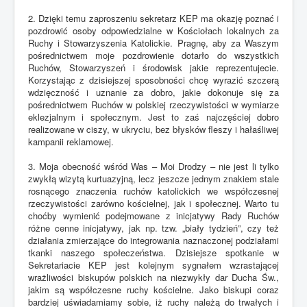
2. Dzięki temu zaproszeniu sekretarz KEP ma okazję poznać i
pozdrowić osoby odpowiedzialne w Kościołach lokalnych za
Ruchy i Stowarzyszenia Katolickie. Pragnę, aby za Waszym
pośrednictwem moje pozdrowienie dotarło do wszystkich
Ruchów, Stowarzyszeń i środowisk jakie reprezentujecie.
Korzystając z dzisiejszej sposobności chcę wyrazić szczerą
wdzięczność i uznanie za dobro, jakie dokonuje się za
pośrednictwem Ruchów w polskiej rzeczywistości w wymiarze
eklezjalnym i społecznym. Jest to zaś najczęściej dobro
realizowane w ciszy, w ukryciu, bez błysków fleszy i hałaśliwej
kampanii reklamowej.
3. Moja obecność wśród Was – Moi Drodzy – nie jest li tylko
zwykłą wizytą kurtuazyjną, lecz jeszcze jednym znakiem stale
rosnącego znaczenia ruchów katolickich we współczesnej
rzeczywistości zarówno kościelnej, jak i społecznej. Warto tu
choćby wymienić podejmowane z inicjatywy Rady Ruchów
różne cenne inicjatywy, jak np. tzw. „biały tydzień”, czy też
działania zmierzające do integrowania naznaczonej podziałami
tkanki naszego społeczeństwa. Dzisiejsze spotkanie w
Sekretariacie KEP jest kolejnym sygnałem wzrastającej
wrażliwości biskupów polskich na niezwykły dar Ducha Św.,
jakim są współczesne ruchy kościelne. Jako biskupi coraz
bardziej uświadamiamy sobie, iż ruchy należą do trwałych i