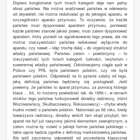
Dopiero konglomerat tych trzech kategorii daje nam pełny
obraz państwa. Nie można analizować państwa w oderwaniu
od obywateli, nie można redukować go do jakiegoś aparatu, w
szczególności aparatu przymusu. To oczywiste, że każde
państwo musi dysponować aparatem przymusu, ponieważ
każde państwo stanowi jakieś prawo, musi zatem dysponować
aparatem, który pozwoli na egzekwowanie tego prawa, ale nie
można rzeczywistości państwa redukować wyłącznie do
aparatu, czy nawet – idąc trochę dalej – do organizacji struktur
władzy państwowej. Państwo zatem – powtórzymy – to
rzeczywistość tych trzech kategorii: ludności, terytorium i
suwerennej władzy państwowej. Odnotowujemy ciągle spór w
Polsce czy PRL była państwem polskim, czy nie była
państwem polskim. Odpowiedź na to pytanie zależy od tego,
jaką definicją państwa będziemy się posługiwali. Jeśli
powiemy, że państwo to aparat przymusu, za pomocą którego
klasa ... itd., to możemy powiedzieć tak: do 1956 r., w ramach
struktur tego państwa funkcjonowali doradcy radzieccy, (różni
Wozniesieńscy, Skulbaczewscy, Rokossowscy) – chyba wtedy
trudno mówić o państwie polskim. Natomiast po 56 roku, kiedy
towarzysze radzieccy, doradcy wrócili tam skąd przybyli, ten
aparat nie był już nasycony jakimś elementem zewnętrznym, a
zatem można by mówić o jakiejś formie państwa polskiego –
takie ujęcie będzie zgodne z definicją marksistowską państwa.
Ale jeśli zaczniemy odpowiedź od przywołania klasycznej