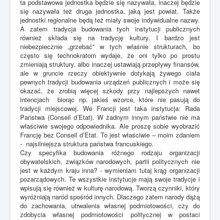
ta podstawowa jednostka będzie się nazywała, inaczej będzie
się nazywała też druga jednostka, jaką jest powiat. Także
jednostki regionalne będą też miały swoje indywidualne nazwy.
A zatem tradycja budowania tych instytucji publicznych
również składa się na tradycję kultury. I bardzo jest
niebezpiecznie „grzebać” w tych właśnie strukturach, bo
często się technokratom wydaje, że oni tylko po prostu
zmieniają struktury, albo inaczej ustawiają przepływy finansów,
ale w gruncie rzeczy obiektywnie dotykają żywego ciała
pewnych tradycji budowania urządzeń publicznych i może się
okazać, że zrobią więcej szkody przy najlepszych nawet
intencjach biorąc np. jakieś wzorce, które nie pasują do
tradycji miejscowej. We Francji jest taka instytucja: Rada
Państwa (Conseil d’Etat). W żadnym innym państwie nie ma
właściwie swojego odpowiednika. Ale proszę sobie wyobrazić
Francję bez Conseil d’Etat. To jest właściwie – moim zdaniem
- najsilniejsza struktura państwa francuskiego.
Czy specyfika budowania różnego rodzaju organizacji
obywatelskich, związków narodowych, partii politycznych nie
jest w każdym kraju inna? - wymieniam tutaj krąg organizacji
pozarządowych. Te wszystkie instytucje mają swoje tradycje i
wpisują się również w kulturę narodową. Tworzą czynniki, który
wyróżniają naród spośród innych. Dlaczego zatem narody dążą
do zachowania, utrwalenia własnej podmiotowości, czy do
zdobycia własnej podmiotowości politycznej w postaci