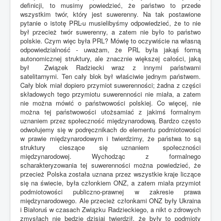
definicji, to musimy powiedzieć, że państwo to przede
wszystkim twór, który jest suwerenny. Na tak postawione
pytanie o istotę PRL-u musielibyśmy odpowiedzieć, że to nie
był przecież twór suwerenny, a zatem nie było to państwo
polskie. Czym więc była PRL? Mówię to oczywiście na własną
odpowiedzialność - uważam, że PRL była jakąś formą
autonomicznej struktury, ale znacznie większej całości, jaką
był Związek Radziecki wraz z innymi państwami
satelitarnymi. Ten cały blok był właściwie jednym państwem.
Cały blok miał dopiero przymiot suwerenności; żadna z części
składowych tego przymiotu suwerenności nie miała, a zatem
nie można mówić o państwowości polskiej. Co więcej, nie
można tej państwowości utożsamiać z jakimś formalnym
uznaniem przez społeczność międzynarodową. Bardzo często
odwołujemy się w podręcznikach do elementu podmiotowości
w prawie międzynarodowym i twierdzimy, że państwa to są
struktury cieszące się uznaniem społeczności
międzynarodowej. Wychodząc z formalnego
scharakteryzowania tej suwerenności można powiedzieć, że
przecież Polska została uznana przez wszystkie kraje liczące
się na świecie, była członkiem ONZ, a zatem miała przymiot
podmiotowości publiczno-prawnej w zakresie prawa
międzynarodowego. Ale przecież członkami ONZ były Ukraina
i Białoruś w czasach Związku Radzieckiego, a nikt o zdrowych
zmysłach nie będzie dzisiaj twierdził, że były to podmioty