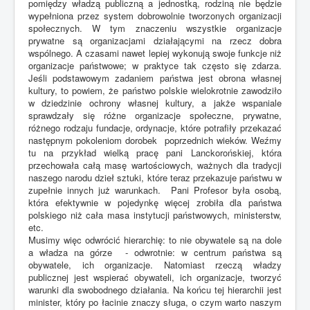
pomiędzy władzą publiczną a jednostką, rodziną nie będzie
wypełniona przez system dobrowolnie tworzonych organizacji
społecznych. W tym znaczeniu wszystkie organizacje
prywatne są organizacjami działającymi na rzecz dobra
wspólnego. A czasami nawet lepiej wykonują swoje funkcje niż
organizacje państwowe; w praktyce tak często się zdarza.
Jeśli podstawowym zadaniem państwa jest obrona własnej
kultury, to powiem, że państwo polskie wielokrotnie zawodziło
w dziedzinie ochrony własnej kultury, a jakże wspaniale
sprawdzały się różne organizacje społeczne, prywatne,
różnego rodzaju fundacje, ordynacje, które potrafiły przekazać
następnym pokoleniom dorobek poprzednich wieków. Weźmy
tu na przykład wielką pracę pani Lanckorońskiej, która
przechowała całą masę wartościowych, ważnych dla tradycji
naszego narodu dzieł sztuki, które teraz przekazuje państwu w
zupełnie innych już warunkach. Pani Profesor była osobą,
która efektywnie w pojedynkę więcej zrobiła dla państwa
polskiego niż cała masa instytucji państwowych, ministerstw,
etc.
Musimy więc odwrócić hierarchię: to nie obywatele są na dole
a władza na górze - odwrotnie: w centrum państwa są
obywatele, ich organizacje. Natomiast rzeczą władzy
publicznej jest wspierać obywateli, ich organizacje, tworzyć
warunki dla swobodnego działania. Na końcu tej hierarchii jest
minister, który po łacinie znaczy sługa, o czym warto naszym