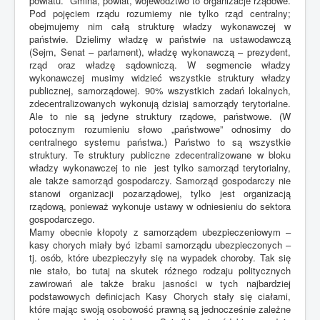
powiatu. Gmina, powiat, województwo to organizacje rządowe.
Pod pojęciem rządu rozumiemy nie tylko rząd centralny;
obejmujemy nim całą strukturę władzy wykonawczej w
państwie. Dzielimy władzę w państwie na ustawodawczą
(Sejm, Senat – parlament), władzę wykonawczą – prezydent,
rząd oraz władzę sądowniczą. W segmencie władzy
wykonawczej musimy widzieć wszystkie struktury władzy
publicznej, samorządowej. 90% wszystkich zadań lokalnych,
zdecentralizowanych wykonują dzisiaj samorządy terytorialne.
Ale to nie są jedyne struktury rządowe, państwowe. (W
potocznym rozumieniu słowo „państwowe” odnosimy do
centralnego systemu państwa.) Państwo to są wszystkie
struktury. Te struktury publiczne zdecentralizowane w bloku
władzy wykonawczej to nie jest tylko samorząd terytorialny,
ale także samorząd gospodarczy. Samorząd gospodarczy nie
stanowi organizacji pozarządowej, tylko jest organizacją
rządową, ponieważ wykonuje ustawy w odniesieniu do sektora
gospodarczego.
Mamy obecnie kłopoty z samorządem ubezpieczeniowym –
kasy chorych miały być izbami samorządu ubezpieczonych –
tj. osób, które ubezpieczyły się na wypadek choroby. Tak się
nie stało, bo tutaj na skutek różnego rodzaju politycznych
zawirowań ale także braku jasności w tych najbardziej
podstawowych definicjach Kasy Chorych stały się ciałami,
które mając swoją osobowość prawną są jednocześnie zależne