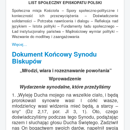
LIST SPOŁECZNY EPISKOPATU POLSKI
Społeczna misja Kościoła – Spory społeczno-polityczne i
konieczność ich przezwyciężenia – Doświadczenie
solidarności – Potrzeba nawrócenia i dialogu – Refleksja nad
językiem – Istota polityki – Fundamenty ładu społecznego –
Ład instytucjonalny państwa – Mądrościowy wymiar polityki –
Wezwanie do modlitwy i zaangażowania
Więcej…
Dokument Końcowy Synodu
Biskupów
„Młodzi, wiara i rozeznawanie powołania”
Wprowadzenie
Wydarzenie synodalne, które przeżyliśmy
1. „Wyleję Ducha mojego na wszelkie ciało, i będą
prorokowali synowie wasi i córki wasze,
młodzieńcy wasi widzenia mieć będą, a starcy –
sny” (Dz 2,17, por. Jl 3, 1). Oto, czego
doświadczyliśmy podczas tego Synodu, podążając
razem i słuchając głosu Ducha Świętego. Zadziwił
nas On bogactwem swoich darów, napełnił swoją