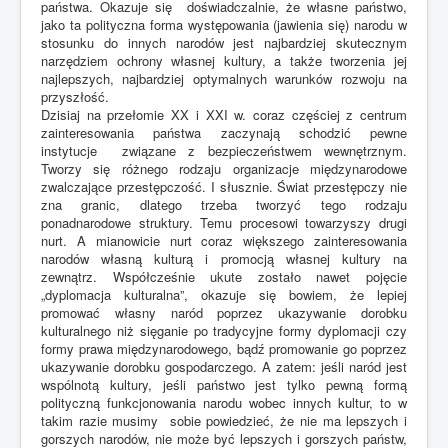
państwa. Okazuje się doświadczalnie, że własne państwo,
jako ta polityczna forma występowania (jawienia się) narodu w
stosunku do innych narodów jest najbardziej skutecznym
narzędziem ochrony własnej kultury, a także tworzenia jej
najlepszych, najbardziej optymalnych warunków rozwoju na
przyszłość.
Dzisiaj na przełomie XX i XXI w. coraz częściej z centrum
zainteresowania państwa zaczynają schodzić pewne
instytucje związane z bezpieczeństwem wewnętrznym.
Tworzy się różnego rodzaju organizacje międzynarodowe
zwalczające przestępczość. I słusznie. Świat przestępczy nie
zna granic, dlatego trzeba tworzyć tego rodzaju
ponadnarodowe struktury. Temu procesowi towarzyszy drugi
nurt. A mianowicie nurt coraz większego zainteresowania
narodów własną kulturą i promocją własnej kultury na
zewnątrz. Współcześnie ukute zostało nawet pojęcie
„dyplomacja kulturalna”, okazuje się bowiem, że lepiej
promować własny naród poprzez ukazywanie dorobku
kulturalnego niż sięganie po tradycyjne formy dyplomacji czy
formy prawa międzynarodowego, bądź promowanie go poprzez
ukazywanie dorobku gospodarczego. A zatem: jeśli naród jest
wspólnotą kultury, jeśli państwo jest tylko pewną formą
polityczną funkcjonowania narodu wobec innych kultur, to w
takim razie musimy sobie powiedzieć, że nie ma lepszych i
gorszych narodów, nie może być lepszych i gorszych państw,