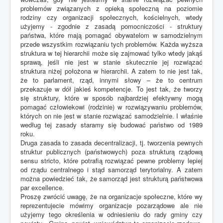
problemów związanych z opieką społeczną na poziomie
rodziny czy organizacji społecznych, kościelnych, wtedy
użyjemy - zgodnie z zasadą pomocniczości - struktury
państwa, które mają pomagać obywatelom w samodzielnym
przede wszystkim rozwiązaniu tych problemów. Każda wyższa
struktura w tej hierarchii może się zajmować tylko wtedy jakąś
sprawą, jeśli nie jest w stanie skutecznie jej rozwiązać
struktura niżej położona w hierarchii. A zatem to nie jest tak,
że to parlament, rząd, innymi słowy – że to centrum
przekazuje w dół jakieś kompetencje. To jest tak, że tworzy
się struktury, które w sposób najbardziej efektywny mogą
pomagać człowiekowi (rodzinie) w rozwiązywaniu problemów,
których on nie jest w stanie rozwiązać samodzielnie. I właśnie
według tej zasady staramy się budować państwo od 1989
roku.
Druga zasada to zasada decentralizacji, tj. tworzenia pewnych
struktur publicznych (państwowych) poza strukturą rządową
sensu stricto, które potrafią rozwiązać pewne problemy lepiej
od rządu centralnego i stąd samorząd terytorialny. A zatem
można powiedzieć tak, że samorząd jest strukturą państwowa
par excellence.
Proszę zwrócić uwagę, że na organizacje społeczne, które wy
reprezentujecie mówimy organizacje pozarządowe ale nie
użyjemy tego określenia w odniesieniu do rady gminy czy