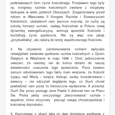
podstawowych form życia kościelnego. Przejawem tego były
np. kongresy ruchów kościelnych zwołane z inicjatywy
biskupów w wielu polskich Diecezjach. Zorganizowany przed
rokiem w Warszawie II Kongres Ruchów i Stowarzyszeń
Katolickich, uświadomił nam jeszcze mocniej, że ruchy są
szkołą formacji sumień, nadają Kościołowi w Polsce nową
dynamikę ewangelizacyjną, animują apostolat Kościoła i
kształtują życie społeczne. Nie są więc one jakąś
„przybudówką”, ale należą do istoty współczesnego Kościoła.
4. Na ożywienie zainteresowania ruchami wpłynęło
niewątpliwie światowe spotkanie ruchów kościelnych z Ojcem
Świętym w Watykanie w maju 1998 r. Choć jednocześnie
uważam, że niestety nie do końca dotarło do naszej
świadomości znaczenie tego wydarzenia. Poza bowiem
samym odnotowaniem tego faktu mam wrażenie, że Kościół
żyjący nad Wisłą – księża, biskupi, osoby konsekrowane i
świeccy – nie odczytali dogłębnie tego, co Duch chciał
powiedzieć nam przez to historyczne wydarzenie. A przecież
Duch Św. przez posługę Jana Pawła II dokonał tam na Placu
Św. Piotra jakby uroczystego „bierzmowania” ruchów i
wspólnot, które otrzymały pieczęć swojej chrześcijańskiej i
kościelnej dojrzałości.
5. Korzystając z okazji jaką mi daje dzisiejsze spotkanie z