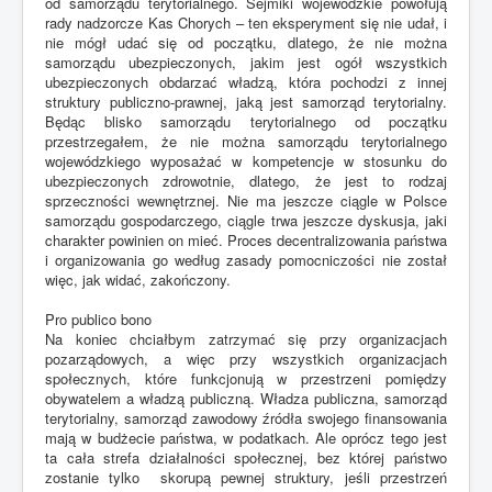
od samorządu terytorialnego. Sejmiki wojewódzkie powołują
rady nadzorcze Kas Chorych – ten eksperyment się nie udał, i
nie mógł udać się od początku, dlatego, że nie można
samorządu ubezpieczonych, jakim jest ogół wszystkich
ubezpieczonych obdarzać władzą, która pochodzi z innej
struktury publiczno-prawnej, jaką jest samorząd terytorialny.
Będąc blisko samorządu terytorialnego od początku
przestrzegałem, że nie można samorządu terytorialnego
wojewódzkiego wyposażać w kompetencje w stosunku do
ubezpieczonych zdrowotnie, dlatego, że jest to rodzaj
sprzeczności wewnętrznej. Nie ma jeszcze ciągle w Polsce
samorządu gospodarczego, ciągle trwa jeszcze dyskusja, jaki
charakter powinien on mieć. Proces decentralizowania państwa
i organizowania go według zasady pomocniczości nie został
więc, jak widać, zakończony.
Pro publico bono
Na koniec chciałbym zatrzymać się przy organizacjach
pozarządowych, a więc przy wszystkich organizacjach
społecznych, które funkcjonują w przestrzeni pomiędzy
obywatelem a władzą publiczną. Władza publiczna, samorząd
terytorialny, samorząd zawodowy źródła swojego finansowania
mają w budżecie państwa, w podatkach. Ale oprócz tego jest
ta cała strefa działalności społecznej, bez której państwo
zostanie tylko skorupą pewnej struktury, jeśli przestrzeń