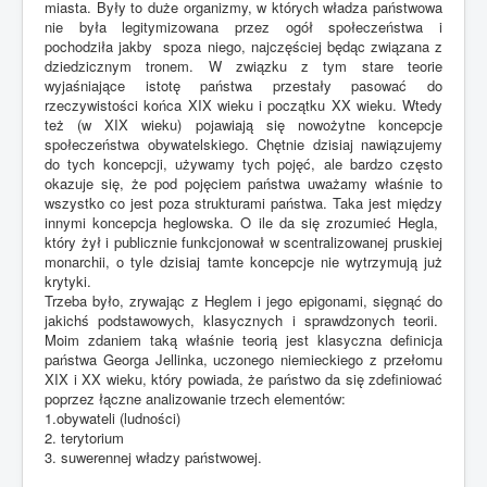
miasta. Były to duże organizmy, w których władza państwowa
nie była legitymizowana przez ogół społeczeństwa i
pochodziła jakby spoza niego, najczęściej będąc związana z
dziedzicznym tronem. W związku z tym stare teorie
wyjaśniające istotę państwa przestały pasować do
rzeczywistości końca XIX wieku i początku XX wieku. Wtedy
też (w XIX wieku) pojawiają się nowożytne koncepcje
społeczeństwa obywatelskiego. Chętnie dzisiaj nawiązujemy
do tych koncepcji, używamy tych pojęć, ale bardzo często
okazuje się, że pod pojęciem państwa uważamy właśnie to
wszystko co jest poza strukturami państwa. Taka jest między
innymi koncepcja heglowska. O ile da się zrozumieć Hegla,
który żył i publicznie funkcjonował w scentralizowanej pruskiej
monarchii, o tyle dzisiaj tamte koncepcje nie wytrzymują już
krytyki.
Trzeba było, zrywając z Heglem i jego epigonami, sięgnąć do
jakichś podstawowych, klasycznych i sprawdzonych teorii.
Moim zdaniem taką właśnie teorią jest klasyczna definicja
państwa Georga Jellinka, uczonego niemieckiego z przełomu
XIX i XX wieku, który powiada, że państwo da się zdefiniować
poprzez łączne analizowanie trzech elementów:
1.obywateli (ludności)
2. terytorium
3. suwerennej władzy państwowej.