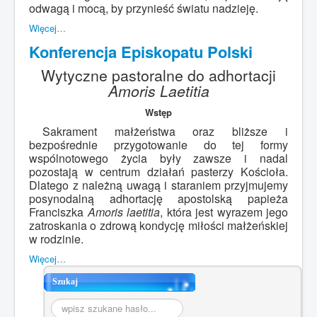
odwagą i mocą, by przynieść światu nadzieję.
Więcej…
Konferencja Episkopatu Polski
Wytyczne pastoralne do adhortacji
Amoris Laetitia
Wstęp
Sakrament małżeństwa oraz bliższe i
bezpośrednie przygotowanie do tej formy
wspólnotowego życia były zawsze i nadal
pozostają w centrum działań pasterzy Kościoła.
Dlatego z należną uwagą i staraniem przyjmujemy
posynodalną adhortację apostolską papieża
Franciszka
Amoris laetitia
, która jest wyrazem jego
zatroskania o zdrową kondycję miłości małżeńskiej
w rodzinie.
Więcej…
Szukaj
Szukaj...