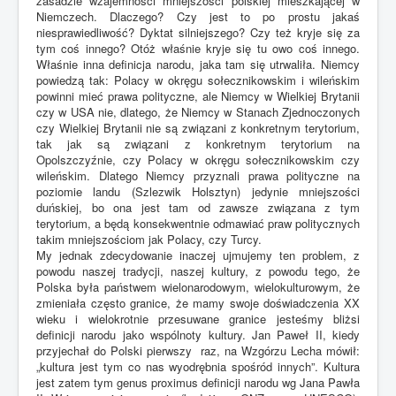
zasadzie wzajemności mniejszości polskiej mieszkającej w
Niemczech. Dlaczego? Czy jest to po prostu jakaś
niesprawiedliwość? Dyktat silniejszego? Czy też kryje się za
tym coś innego? Otóż właśnie kryje się tu owo coś innego.
Właśnie inna definicja narodu, jaka tam się utrwaliła. Niemcy
powiedzą tak: Polacy w okręgu sołecznikowskim i wileńskim
powinni mieć prawa polityczne, ale Niemcy w Wielkiej Brytanii
czy w USA nie, dlatego, że Niemcy w Stanach Zjednoczonych
czy Wielkiej Brytanii nie są związani z konkretnym terytorium,
tak jak są związani z konkretnym terytorium na
Opolszczyźnie, czy Polacy w okręgu sołecznikowskim czy
wileńskim. Dlatego Niemcy przyznali prawa polityczne na
poziomie landu (Szlezwik Holsztyn) jedynie mniejszości
duńskiej, bo ona jest tam od zawsze związana z tym
terytorium, a będą konsekwentnie odmawiać praw politycznych
takim mniejszościom jak Polacy, czy Turcy.
My jednak zdecydowanie inaczej ujmujemy ten problem, z
powodu naszej tradycji, naszej kultury, z powodu tego, że
Polska była państwem wielonarodowym, wielokulturowym, że
zmieniała często granice, że mamy swoje doświadczenia XX
wieku i wielokrotnie przesuwane granice jesteśmy bliżsi
definicji narodu jako wspólnoty kultury. Jan Paweł II, kiedy
przyjechał do Polski pierwszy raz, na Wzgórzu Lecha mówił:
„kultura jest tym co nas wyodrębnia spośród innych”. Kultura
jest zatem tym genus proximus definicji narodu wg Jana Pawła