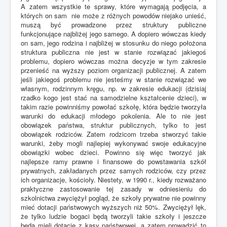
A zatem wszystkie te sprawy, które wymagają podjęcia, a
których on sam nie może z różnych powodów niejako unieść,
muszą być prowadzone przez struktury publiczne
funkcjonujące najbliżej jego samego. A dopiero wówczas kiedy
on sam, jego rodzina i najbliżej w stosunku do niego położona
struktura publiczna nie jest w stanie rozwiązać jakiegoś
problemu, dopiero wówczas można decyzje w tym zakresie
przenieść na wyższy poziom organizacji publicznej. A zatem
jeśli jakiegoś problemu nie jesteśmy w stanie rozwiązać we
własnym, rodzinnym kręgu, np. w zakresie edukacji (dzisiaj
rzadko kogo jest stać na samodzielne kształcenie dzieci), w
takim razie powinniśmy powołać szkołę, która będzie tworzyła
warunki do edukacji młodego pokolenia. Ale to nie jest
obowiązek państwa, struktur publicznych, tylko to jest
obowiązek rodziców. Zatem rodzicom trzeba stworzyć takie
warunki, żeby mogli najlepiej wykonywać swoje edukacyjne
obowiązki wobec dzieci. Powinno się więc tworzyć jak
najlepsze ramy prawne i finansowe do powstawania szkół
prywatnych, zakładanych przez samych rodziców, czy przez
ich organizacje, kościoły. Niestety, w 1990 r., kiedy rozważano
praktyczne zastosowanie tej zasady w odniesieniu do
szkolnictwa zwyciężył pogląd, że szkoły prywatne nie powinny
mieć dotacji państwowych wyższych niż 50%. Zwyciężył lęk,
że tylko ludzie bogaci będą tworzyli takie szkoły i jeszcze
będą mieli dotacje z kasy państwowej, a zatem prowadzić to