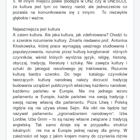
II. W innym miejscu powie (bodajże w ONZ czy w UNESCO),
że kultura jest tym co tworzy naród, ale jednocześnie co
pozwala na komunikowanie się z innymi. To niezwykle
głębokie i ważne.
Najważniejsza jest kultura
A zatem kultura. Ale jaka kultura, jak zdefiniowana? Chodzi tu
o szerokie rozumienie kultury. Zmarła niedawno prof. Antonina
Kłoskowska, której prace wymagają uważnego studiowania i
popularyzowania, rozumie przez kulturę konglomerat różnych
czynników, wśród których wyróżnia język, religię, historię,
obyczaj, tradycję, literaturę i sztukę. Nie zawęża kultury i
sztuki do jakiegoś resortowego jej traktowania. Rozumie
kulturę bardzo szeroko. Do tego katalogu czynników
tworzących kulturę narodową należy dorzucić tradycję
budowania urządzeń publicznych właściwą każdemu narodowi,
każdemu państwu w Europie. Nie ma jednego wzoru
parlamentu w Europie, każde państwo ma swoją tradycję i
swoją nazwę własną dla parlamentu. Poza Litwą i Polską
nigdzie się nie używa słowa Sejm. Ale nikt nie będzie też
nazywał parlamentu „zgromadzeniem narodowym”. Izba
Lordów, Izba Gmin – to są nazwy własne związane z tradycją
angielską. Tak samo dzieje się w przypadku struktur
lokalnych: nie ma w Europie jednej nazwy dla gminy. W
zależności od tego z jakim krajem mamy do czynienia różnie