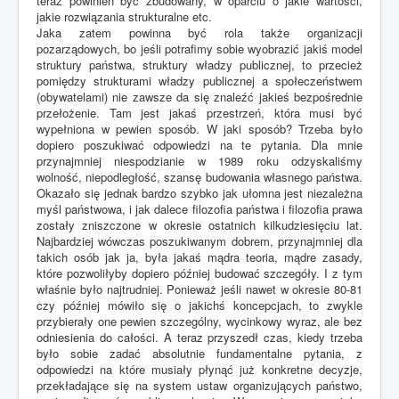
teraz powinien być zbudowany, w oparciu o jakie wartości,
jakie rozwiązania strukturalne etc.
Jaka zatem powinna być rola także organizacji
pozarządowych, bo jeśli potrafimy sobie wyobrazić jakiś model
struktury państwa, struktury władzy publicznej, to przecież
pomiędzy strukturami władzy publicznej a społeczeństwem
(obywatelami) nie zawsze da się znaleźć jakieś bezpośrednie
przełożenie. Tam jest jakaś przestrzeń, która musi być
wypełniona w pewien sposób. W jaki sposób? Trzeba było
dopiero poszukiwać odpowiedzi na te pytania. Dla mnie
przynajmniej niespodzianie w 1989 roku odzyskaliśmy
wolność, niepodległość, szansę budowania własnego państwa.
Okazało się jednak bardzo szybko jak ułomna jest niezależna
myśl państwowa, i jak dalece filozofia państwa i filozofia prawa
zostały zniszczone w okresie ostatnich kilkudziesięciu lat.
Najbardziej wówczas poszukiwanym dobrem, przynajmniej dla
takich osób jak ja, była jakaś mądra teoria, mądre zasady,
które pozwoliłyby dopiero później budować szczegóły. I z tym
właśnie było najtrudniej. Ponieważ jeśli nawet w okresie 80-81
czy później mówiło się o jakichś koncepcjach, to zwykle
przybierały one pewien szczególny, wycinkowy wyraz, ale bez
odniesienia do całości. A teraz przyszedł czas, kiedy trzeba
było sobie zadać absolutnie fundamentalne pytania, z
odpowiedzi na które musiały płynąć już konkretne decyzje,
przekładające się na system ustaw organizujących państwo,