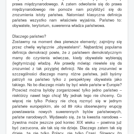
prawa międzynarodowego. A zatem odwołanie się do prawa
międzynarodowego nie pomoże nam przybliżyć się do
zrozumienia istoty państwa. Natomiast klasyczna definicja
państwa wszystko nam właściwie wyjaśnia. Państwo to:
obywatele, terytorium, suwerenna władza państwowa.
Dlaczego państwo?
Zostawmy na moment dwa pierwsze elementy; zajmijmy się
przez chwilę wyłącznie „obywatelami”. Najbardziej popularna
definicja demokracji powie, że z państwem demokratycznym
mamy do czynienia wówczas, kiedy obywatele wybierają
(legitymizują) władzę. Ale prawdę mówiąc niewiele się da
zrozumieć z tak przyjętej definicji. Nie da się zrozumieć w
szczególności dlaczego mamy różne państwa, jeśli byśmy
patrzyli na państwo tylko z perspektywy obywatela jako
takiego. No bo dlaczego miało by być wiele państw w Europie?
Przecież można byłoby zorganizować tylko jedno państwo –
niektórzy nawet tego chcą! My jednak tego nie chcemy. Co
więcej nie tylko Polacy nie chcą rozmyć się w jednym
państwie europejskim, ale od 89 roku obserwujemy erupcję
powstawania nowych suwerennych bytów państwowych,
państw narodowych. Wydawało się, że ta kwestia narodowa –
żywotna może jeszcze pod koniec XIX wieku – powinna już
być zarzucona, ale tak się nie dzieje. Dlaczego zatem tak się
dzieje, że nie tylko Polacy, nie tylko Czesi, Słowacy (to