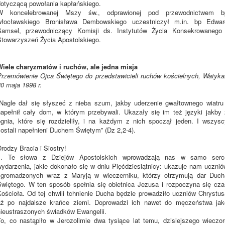
dotyczącą powołania kapłańskiego.
W koncelebrowanej Mszy św., odprawionej pod przewodnictwem b
włocławskiego Bronisława Dembowskiego uczestniczył m.in. bp Edwar
Samsel, przewodniczący Komisji ds. Instytutów Życia Konsekrowanego 
Stowarzyszeń Życia Apostolskiego.
Wiele charyzmatów i ruchów, ale jedna misja
Przemówienie Ojca Świętego do przedstawicieli ruchów kościelnych, Watyka
0 maja 1998 r.
„Nagle dał się słyszeć z nieba szum, jakby uderzenie gwałtownego wiatru 
napełnił cały dom, w którym przebywali. Ukazały się im też języki jakby 
ognia, które się rozdzieliły, i na każdym z nich spoczął jeden. I wszysc
ostali napełnieni Duchem Świętym” (Dz 2,2-4).
Drodzy Bracia i Siostry!
1. Te słowa z Dziejów Apostolskich wprowadzają nas w samo serc
wydarzenia, jakie dokonało się w dniu Pięćdziesiątnicy: ukazuje nam ucznió
zgromadzonych wraz z Maryją w wieczerniku, którzy otrzymują dar Duch
Świętego. W ten sposób spełnia się obietnica Jezusa i rozpoczyna się cza
Kościoła. Od tej chwili tchnienie Ducha będzie prowadziło uczniów Chrystus
aż po najdalsze krańce ziemi. Doprowadzi ich nawet do męczeństwa jak
nieustraszonych świadków Ewangelii.
To, co nastąpiło w Jerozolimie dwa tysiące lat temu, dzisiejszego wieczor