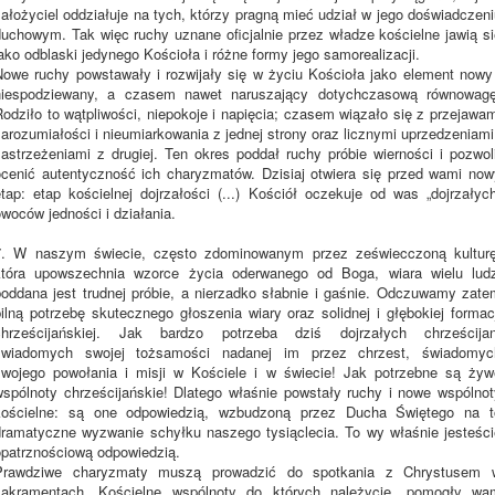
ałożyciel oddziałuje na tych, którzy pragną mieć udział w jego doświadczen
duchowym. Tak więc ruchy uznane oficjalnie przez władze kościelne jawią si
ako odblaski jedynego Kościoła i różne formy jego samorealizacji.
Nowe ruchy powstawały i rozwijały się w życiu Kościoła jako element nowy 
niespodziewany, a czasem nawet naruszający dotychczasową równowagę
odziło to wątpliwości, niepokoje i napięcia; czasem wiązało się z przejawa
arozumiałości i nieumiarkowania z jednej strony oraz licznymi uprzedzeniami
zastrzeżeniami z drugiej. Ten okres poddał ruchy próbie wierności i pozwoli
ocenić autentyczność ich charyzmatów. Dzisiaj otwiera się przed wami now
etap: etap kościelnej dojrzałości (...) Kościół oczekuje od was „dojrzałych
woców jedności i działania.
7. W naszym świecie, często zdominowanym przez zeświecczoną kulturę
która upowszechnia wzorce życia oderwanego od Boga, wiara wielu ludz
poddana jest trudnej próbie, a nierzadko słabnie i gaśnie. Odczuwamy zate
ilną potrzebę skutecznego głoszenia wiary oraz solidnej i głębokiej formac
chrześcijańskiej. Jak bardzo potrzeba dziś dojrzałych chrześcijan
świadomych swojej tożsamości nadanej im przez chrzest, świadomyc
swojego powołania i misji w Kościele i w świecie! Jak potrzebne są żyw
wspólnoty chrześcijańskie! Dlatego właśnie powstały ruchy i nowe wspólnot
kościelne: są one odpowiedzią, wzbudzoną przez Ducha Świętego na t
dramatyczne wyzwanie schyłku naszego tysiąclecia. To wy właśnie jesteści
opatrznościową odpowiedzią.
Prawdziwe charyzmaty muszą prowadzić do spotkania z Chrystusem 
sakramentach. Kościelne wspólnoty do których należycie, pomogły wa