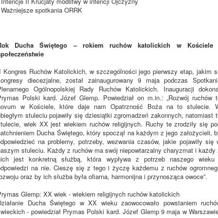
 Intencje II Krucjaty modlitwy w intencji Ojczyzny
- Ważniejsze spotkania ORRK
Rok Ducha Świętego – rokiem ruchów katolickich w Kościele 
społeczeństwie
II Kongres Ruchów Katolickich, w szczególności jego pierwszy etap, jakim s
kongresy diecezjalne, został zainaugurowany 9 maja podczas Spotkani
Plenarnego Ogólnopolskiej Rady Ruchów Katolickich. Inauguracji dokona
Prymas Polski kard. Józef Glemp. Powiedział on m.in.: „Rozwój ruchów t
novum w Kościele, które daje nam Opatrzność Boża na to stulecie. 
ubiegłym stuleciu pojawiły się dziesiątki zgromadzeń zakonnych, natomiast t
stulecie, wiek XX jest wiekiem ruchów religijnych. Ruchy te zrodziły się po
natchnieniem Ducha Świętego, który spoczął na każdym z jego założycieli, b
odpowiedzieć na problemy, potrzeby, wezwania czasów, jakie pojawiły się 
naszym stuleciu. Każdy z ruchów ma swój niepowtarzalny charyzmat i każdy 
nich jest konkretną służbą, która wypływa z potrzeb naszego wieku 
odpowiedzi na nie. Cieszę się z tego i życzę każdemu z ruchów ogromneg
ozwoju oraz by ich służba była ofiarna, harmonijna i przynosząca owoce”.
Prymas Glemp: XX wiek - wiekiem religijnych ruchów katolickich
Działanie Ducha Świętego w XX wieku zaowocowało powstaniem ruchó
świeckich - powiedział Prymas Polski kard. Józef Glemp 9 maja w Warszawie