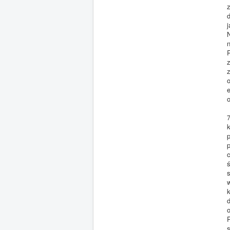
z
j
R
z
o
p