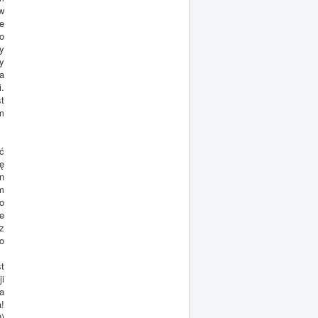
w
e
o
y
y
a
.
t
m
ć
ę
n
m
o
e
z
o
t
i
a
!
0)