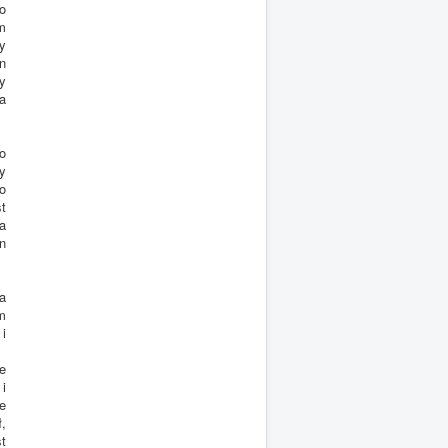
o
m
y
n
y
a
o
y
go
t
a
n
a
m
i
e
i
e
,
t