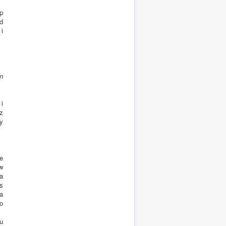
p
d
i
n
i
z
y
e
w
a
s
a
o
u