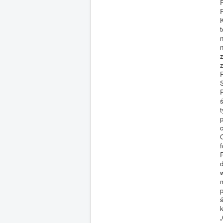
c
m
ś
„