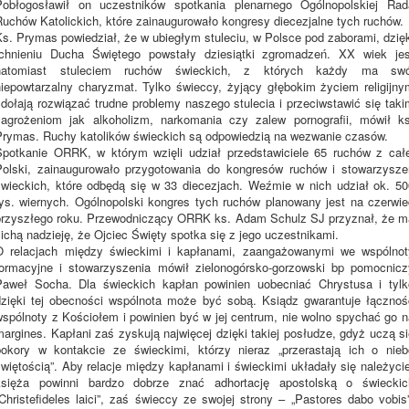
Pobłogosławił on uczestników spotkania plenarnego Ogólnopolskiej Rad
Ruchów Katolickich, które zainaugurowało kongresy diecezjalne tych ruchów.
Ks. Prymas powiedział, że w ubiegłym stuleciu, w Polsce pod zaborami, dzięk
tchnieniu Ducha Świętego powstały dziesiątki zgromadzeń. XX wiek jes
natomiast stuleciem ruchów świeckich, z których każdy ma swó
niepowtarzalny charyzmat. Tylko świeccy, żyjący głębokim życiem religijny
zdołają rozwiązać trudne problemy naszego stulecia i przeciwstawić się taki
zagrożeniom jak alkoholizm, narkomania czy zalew pornografii, mówił ks
Prymas. Ruchy katolików świeckich są odpowiedzią na wezwanie czasów.
Spotkanie ORRK, w którym wzięli udział przedstawiciele 65 ruchów z całe
Polski, zainaugurowało przygotowania do kongresów ruchów i stowarzysze
świeckich, które odbędą się w 33 diecezjach. Weźmie w nich udział ok. 50
tys. wiernych. Ogólnopolski kongres tych ruchów planowany jest na czerwie
przyszłego roku. Przewodniczący ORRK ks. Adam Schulz SJ przyznał, że m
ichą nadzieję, że Ojciec Święty spotka się z jego uczestnikami.
O relacjach między świeckimi i kapłanami, zaangażowanymi we wspólnot
formacyjne i stowarzyszenia mówił zielonogórsko-gorzowski bp pomocnicz
Paweł Socha. Dla świeckich kapłan powinien uobecniać Chrystusa i tylk
dzięki tej obecności wspólnota może być sobą. Ksiądz gwarantuje łącznoś
wspólnoty z Kościołem i powinien być w jej centrum, nie wolno spychać go n
argines. Kapłani zaś zyskują najwięcej dzięki takiej posłudze, gdyż uczą s
pokory w kontakcie ze świeckimi, którzy nieraz „przerastają ich o nieb
więtością”. Aby relacje między kapłanami i świeckimi układały się należyci
księża powinni bardzo dobrze znać adhortację apostolską o świeckic
Christefideles laici”, zaś świeccy ze swojej strony – „Pastores dabo vobis