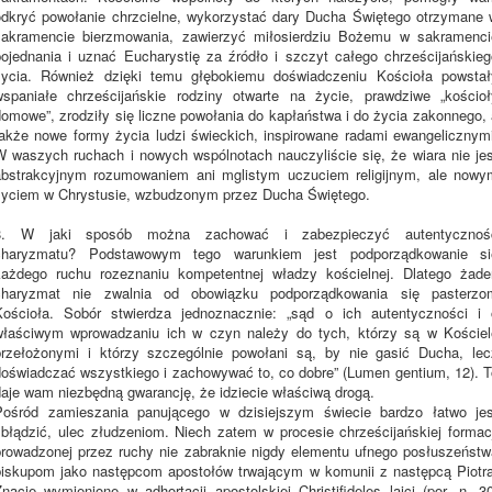
odkryć powołanie chrzcielne, wykorzystać dary Ducha Świętego otrzymane 
sakramencie bierzmowania, zawierzyć miłosierdziu Bożemu w sakramenci
pojednania i uznać Eucharystię za źródło i szczyt całego chrześcijańskieg
życia. Również dzięki temu głębokiemu doświadczeniu Kościoła powstał
wspaniałe chrześcijańskie rodziny otwarte na życie, prawdziwe „kościoł
domowe”, zrodziły się liczne powołania do kapłaństwa i do życia zakonnego, 
także nowe formy życia ludzi świeckich, inspirowane radami ewangelicznymi
W waszych ruchach i nowych wspólnotach nauczyliście się, że wiara nie jes
abstrakcyjnym rozumowaniem ani mglistym uczuciem religijnym, ale nowy
życiem w Chrystusie, wzbudzonym przez Ducha Świętego.
8. W jaki sposób można zachować i zabezpieczyć autentycznoś
charyzmatu? Podstawowym tego warunkiem jest podporządkowanie si
każdego ruchu rozeznaniu kompetentnej władzy kościelnej. Dlatego żade
charyzmat nie zwalnia od obowiązku podporządkowania się pasterzo
Kościoła. Sobór stwierdza jednoznacznie: „sąd o ich autentyczności i 
właściwym wprowadzaniu ich w czyn należy do tych, którzy są w Kościel
przełożonymi i którzy szczególnie powołani są, by nie gasić Ducha, lec
doświadczać wszystkiego i zachowywać to, co dobre” (Lumen gentium, 12). T
daje wam niezbędną gwarancję, że idziecie właściwą drogą.
Pośród zamieszania panującego w dzisiejszym świecie bardzo łatwo jes
zbłądzić, ulec złudzeniom. Niech zatem w procesie chrześcijańskiej formacj
prowadzonej przez ruchy nie zabraknie nigdy elementu ufnego posłuszeństw
biskupom jako następcom apostołów trwającym w komunii z następcą Piotra
nacie wymienione w adhortacji apostolskiej Christifideles laici (por. n. 3