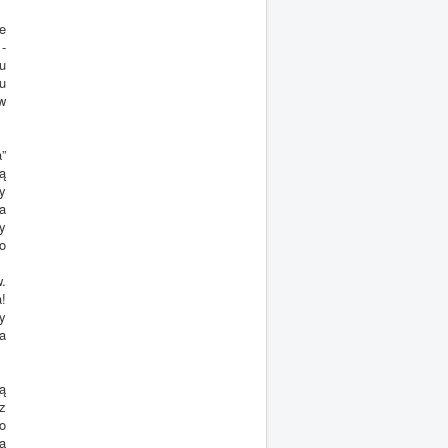
e
-
u
u
w
”
ą
y
a
y
o
.
!
y
a
ą
z
o
ką