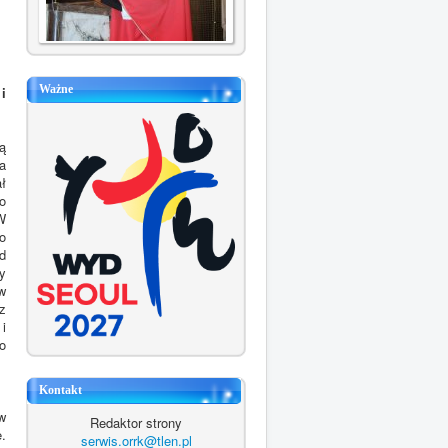
Ważne
i
ą
a
ł
o
W
o
d
y
w
z
i
o
Kontakt
w
Redaktor strony
.
serwis.orrk@tlen.pl