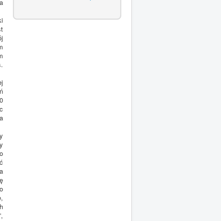
a
i
t
j
m
m
.
j
ń
0
c
a
y
y
o
ć
a
ię
o
e,
h
”,