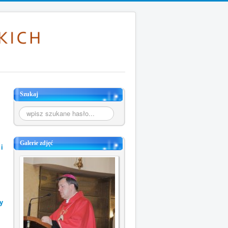
Szukaj
Szukaj...
Galerie zdjęć
i
y