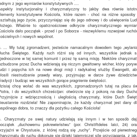
jednym z jego wymiarów konstytutywnych ....
Aspekty instytucjonalny i charyzmatyczny to jakby dwa równie istotn
elementy konstytutywne Kościoła, które razem - choć na różne sposoby 
kształtują jego życie, przyczyniając się do jego odnowy i do uświęcenia Lud
Bożego. Właśnie to opatrznościowe odkrycie charyzmatycznego wymiar
Kościoła dało początek - przed i po Soborze - niezwykłemu rozwojowi ruchó
kościelnych i nowych wspólnot.
5. ... Wy tutaj zgromadzeni, jesteście namacalnym dowodem tego „wylania
Ducha Świętego. Każdy ruch różni się od innych, wszystkie jednak s
zjednoczone w tej samej komunii i przez tę samą misję. Niektóre charyzmat
wzbudzone przez Ducha wdzierają się niczym gwałtowny wicher, który poryw
ludzi i popycha ich na nowe drogi misji i radykalnej służby Ewangelii, ab
głosili niestrudzenie prawdy wiary, przyjmując w darze żywe dziedzictw
radycji i budząc we wszystkich gorące pragnienie świętości.
Dzisiaj chcę wołać do was wszystkich, zgromadzonych tutaj na placu św
Piotra, i do wszystkich chrześcijan: otwórzcie się z pokorą na dary Ducha
Przyjmijcie z wdzięcznością i uległością charyzmaty, które Duch Święt
nieustannie rozdziela! Nie zapominajcie, że każdy charyzmat jest dany dl
wspólnego dobra, to znaczy dla pożytku całego Kościoła!
6. Charyzmaty ze swej natury udzielają się innym i w ten sposób daj
początek „duchowemu pokrewieństwu” (por. Christiftdeles laici, 24) ora
przyjaźni w Chrystusie, z której rodzą się „ruchy”. Przejście od pierwotneg
haryzmatu do ruchu dokonuje się dzięki tajemniczej sile przyciągania, z ja