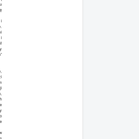
iu
ę
i
.
mi
 i
ł
y
”
,
i
m
ji
,
h
e
y
o
e
w
m