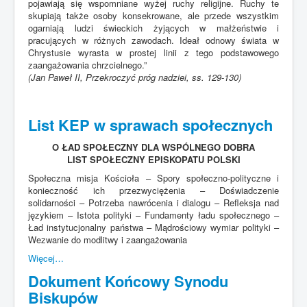
pojawiają się wspomniane wyżej ruchy religijne. Ruchy te
skupiają także osoby konsekrowane, ale przede wszystkim
ogarniają ludzi świeckich żyjących w małżeństwie i
pracujących w różnych zawodach. Ideał odnowy świata w
Chrystusie wyrasta w prostej linii z tego podstawowego
zaangażowania chrzcielnego.”
(Jan Paweł II, Przekroczyć próg nadziei, ss. 129-130)
List KEP w sprawach społecznych
O ŁAD SPOŁECZNY DLA WSPÓLNEGO DOBRA
LIST SPOŁECZNY EPISKOPATU POLSKI
Społeczna misja Kościoła – Spory społeczno-polityczne i
konieczność ich przezwyciężenia – Doświadczenie
solidarności – Potrzeba nawrócenia i dialogu – Refleksja nad
językiem – Istota polityki – Fundamenty ładu społecznego –
Ład instytucjonalny państwa – Mądrościowy wymiar polityki –
Wezwanie do modlitwy i zaangażowania
Więcej…
Dokument Końcowy Synodu
Biskupów