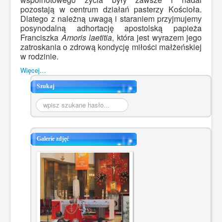
pozostają w centrum działań pasterzy Kościoła.
Dlatego z należną uwagą i staraniem przyjmujemy
posynodalną adhortację apostolską papieża
Franciszka
Amoris laetitia
, która jest wyrazem jego
zatroskania o zdrową kondycję miłości małżeńskiej
w rodzinie.
Więcej…
Szukaj
Szukaj...
Galerie zdjęć