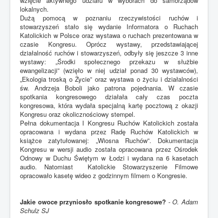
wzięcie aktywnego udziału w wyborach do samorządów
lokalnych.
Dużą pomocą w poznaniu rzeczywistości ruchów i
stowarzyszeń stało się wydanie Informatora o Ruchach
Katolickich w Polsce oraz wystawa o ruchach prezentowana w
czasie Kongresu. Oprócz wystawy, przedstawiającej
działalność ruchów i stowarzyszeń, odbyły się jeszcze 3 inne
wystawy: „Środki społecznego przekazu w służbie
ewangelizacji” (wzięło w niej udział ponad 30 wystawców),
„Ekologia troską o Życie” oraz wystawa o życiu i działalności
św. Andrzeja Boboli jako patrona pojednania. W czasie
spotkania kongresowego działała cały czas poczta
kongresowa, która wydała specjalną kartę pocztową z okazji
Kongresu oraz okolicznościowy stempel.
Pełna dokumentacja I Kongresu Ruchów Katolickich została
opracowana i wydana przez Radę Ruchów Katolickich w
książce zatytułowanej: „Wiosna Ruchów”. Dokumentacja
Kongresu w wersji audio została opracowana przez Ośrodek
Odnowy w Duchu Świętym w Łodzi i wydana na 6 kasetach
audio. Natomiast Katolickie Stowarzyszenie Filmowe
opracowało kasetę wideo z godzinnym filmem o Kongresie.
Jakie owoce przyniosło spotkanie kongresowe?
-
O. Adam
Schulz SJ