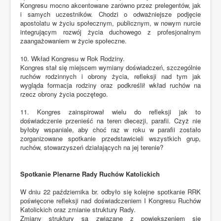
Kongresu mocno akcentowane zarówno przez prelegentów, jak
i samych uczestników. Chodzi o odważniejsze podjęcie
apostolatu w życiu społecznym, publicznym, w nowym nurcie
integrującym rozwój życia duchowego z profesjonalnym
zaangażowaniem w życie społeczne.
10. Wkład Kongresu w Rok Rodziny.
Kongres stał się miejscem wymiany doświadczeń, szczególnie
ruchów rodzinnych i obrony życia, refleksji nad tym jak
wygląda formacja rodziny oraz podkreślił wkład ruchów na
rzecz obrony życia poczętego.
11. Kongres zainspirował wielu do refleksji jak to
doświadczenie przenieść na teren diecezji, parafii. Czyż nie
byłoby wspaniale, aby choć raz w roku w parafii zostało
zorganizowane spotkanie przedstawicieli wszystkich grup,
ruchów, stowarzyszeń działających na jej terenie?
Spotkanie Plenarne Rady Ruchów Katolickich
W dniu 22 października br. odbyło się kolejne spotkanie RRK
poświęcone refleksji nad doświadczeniem I Kongresu Ruchów
Katolickich oraz zmianie struktury Rady.
Zmiany struktury są związane z powiększeniem się