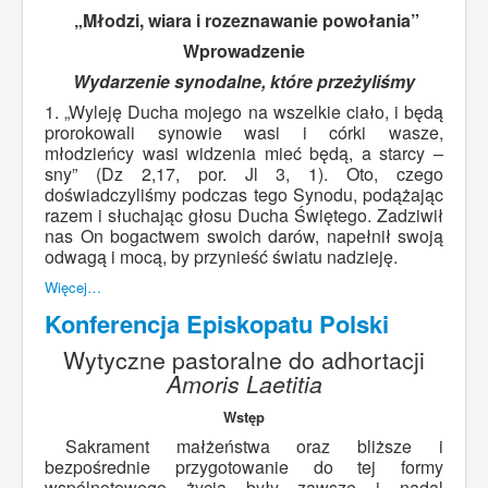
„Młodzi, wiara i rozeznawanie powołania”
Wprowadzenie
Wydarzenie synodalne, które przeżyliśmy
1. „Wyleję Ducha mojego na wszelkie ciało, i będą
prorokowali synowie wasi i córki wasze,
młodzieńcy wasi widzenia mieć będą, a starcy –
sny” (Dz 2,17, por. Jl 3, 1). Oto, czego
doświadczyliśmy podczas tego Synodu, podążając
razem i słuchając głosu Ducha Świętego. Zadziwił
nas On bogactwem swoich darów, napełnił swoją
odwagą i mocą, by przynieść światu nadzieję.
Więcej…
Konferencja Episkopatu Polski
Wytyczne pastoralne do adhortacji
Amoris Laetitia
Wstęp
Sakrament małżeństwa oraz bliższe i
bezpośrednie przygotowanie do tej formy
wspólnotowego życia były zawsze i nadal