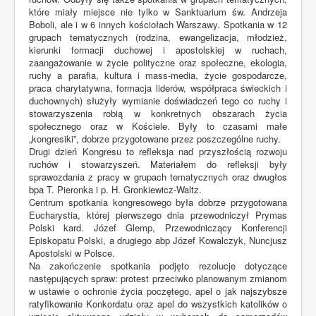
które miały miejsce nie tylko w Sanktuarium św. Andrzeja
Boboli, ale i w 6 innych kościołach Warszawy. Spotkania w 12
grupach tematycznych (rodzina, ewangelizacja, młodzież,
kierunki formacji duchowej i apostolskiej w ruchach,
zaangażowanie w życie polityczne oraz społeczne, ekologia,
ruchy a parafia, kultura i mass-media, życie gospodarcze,
praca charytatywna, formacja liderów, współpraca świeckich i
duchownych) służyły wymianie doświadczeń tego co ruchy i
stowarzyszenia robią w konkretnych obszarach życia
społecznego oraz w Kościele. Były to czasami małe
„kongresiki”, dobrze przygotowane przez poszczególne ruchy.
Drugi dzień Kongresu to refleksja nad przyszłością rozwoju
ruchów i stowarzyszeń. Materiałem do refleksji były
sprawozdania z pracy w grupach tematycznych oraz dwugłos
bpa T. Pieronka i p. H. Gronkiewicz-Waltz.
Centrum spotkania kongresowego była dobrze przygotowana
Eucharystia, której pierwszego dnia przewodniczył Prymas
Polski kard. Józef Glemp, Przewodniczący Konferencji
Episkopatu Polski, a drugiego abp Józef Kowalczyk, Nuncjusz
Apostolski w Polsce.
Na zakończenie spotkania podjęto rezolucje dotyczące
następujących spraw: protest przeciwko planowanym zmianom
w ustawie o ochronie życia poczętego, apel o jak najszybsze
ratyfikowanie Konkordatu oraz apel do wszystkich katolików o