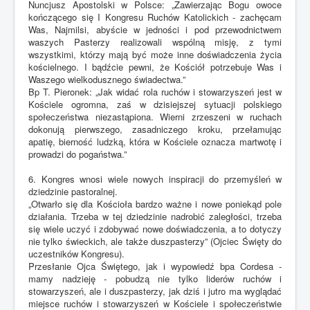
Nuncjusz Apostolski w Polsce: „Zawierzając Bogu owoce
kończącego się I Kongresu Ruchów Katolickich - zachęcam
Was, Najmilsi, abyście w jedności i pod przewodnictwem
waszych Pasterzy realizowali wspólną misję, z tymi
wszystkimi, którzy mają być może inne doświadczenia życia
kościelnego. I bądźcie pewni, że Kościół potrzebuje Was i
Waszego wielkodusznego świadectwa.”
Bp T. Pieronek: „Jak widać rola ruchów i stowarzyszeń jest w
Kościele ogromna, zaś w dzisiejszej sytuacji polskiego
społeczeństwa niezastąpiona. Wierni zrzeszeni w ruchach
dokonują pierwszego, zasadniczego kroku, przełamując
apatię, bierność ludzką, która w Kościele oznacza martwotę i
prowadzi do pogaństwa.”
6. Kongres wnosi wiele nowych inspiracji do przemyśleń w
dziedzinie pastoralnej.
„Otwarło się dla Kościoła bardzo ważne i nowe poniekąd pole
działania. Trzeba w tej dziedzinie nadrobić zaległości, trzeba
się wiele uczyć i zdobywać nowe doświadczenia, a to dotyczy
nie tylko świeckich, ale także duszpasterzy” (Ojciec Święty do
uczestników Kongresu).
Przesłanie Ojca Świętego, jak i wypowiedź bpa Cordesa -
mamy nadzieję - pobudzą nie tylko liderów ruchów i
stowarzyszeń, ale i duszpasterzy, jak dziś i jutro ma wyglądać
miejsce ruchów i stowarzyszeń w Kościele i społeczeństwie