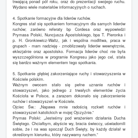
trwającą ponad pół roku, oraz do prezentacji swojego ruchu.
Wydano wiele materiałów informacyjnych o ruchach.
4. Spotkanie formacyjne dla liderów ruchów.
Kongres stał się spotkaniem formacyjnym dla samych liderów
ruchów; zarówno referaty bp Cordesa oraz wypowiedzi
Prymasa Polski, Nuncjusza Apostolskiego, bpa T. Pieronka i
p. H. Gronkiewicz-Waltz, jak i wspólna modlitwa, praca w
grupach - mam nadzieję - zmoblizowały liderów wewnętrznie,
eklezjalnie oraz apostolsko. Formacja liderów choć nie była
wyszczególniona w programie Kongresu jako jego cel, stała
się bardzo ważnym elementem tego spotkania.
5. Spotkanie głębiej zakorzeniające ruchy i stowarzyszenia w
Kościele polskim.
Ważnym owocem stało się pełne uznanie ruchów i
stowarzyszeń, jako jednego z trwałych elementów życia
Kościoła w Polsce, a zarazem dokonało się zakorzenienie
ruchów i stowarzyszeń w Kościele.
Ojciec Św.: „Napawa mnie radością rozkwit ruchów i
stowarzyszeń katolickich w mojej Ojczyźnie.”
Prymas Polski: „Jesteśmy pod wrażeniem działania Ducha
Świętego. Chciałbym, abyście wy, bracia świeccy, uświadomili
sobie, że i na was spoczął Duch Święty, by każdy działał w
określonym kierunku, który nazywamy ruchem.”