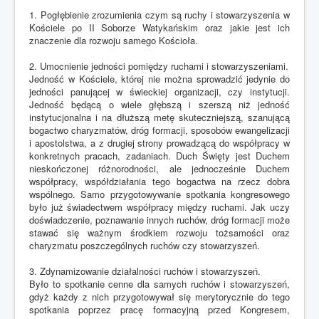
1. Pogłębienie zrozumienia czym są ruchy i stowarzyszenia w
Kościele po II Soborze Watykańskim oraz jakie jest ich
znaczenie dla rozwoju samego Kościoła.
2. Umocnienie jedności pomiędzy ruchami i stowarzyszeniami.
Jedność w Kościele, której nie można sprowadzić jedynie do
jedności panującej w świeckiej organizacji, czy instytucji.
Jedność będącą o wiele głębszą i szerszą niż jedność
instytucjonalna i na dłuższą metę skuteczniejszą, szanującą
bogactwo charyzmatów, dróg formacji, sposobów ewangelizacji
i apostolstwa, a z drugiej strony prowadzącą do współpracy w
konkretnych pracach, zadaniach. Duch Święty jest Duchem
nieskończonej różnorodności, ale jednocześnie Duchem
współpracy, współdziałania tego bogactwa na rzecz dobra
wspólnego. Samo przygotowywanie spotkania kongresowego
było już świadectwem współpracy między ruchami. Jak uczy
doświadczenie, poznawanie innych ruchów, dróg formacji może
stawać się ważnym środkiem rozwoju tożsamości oraz
charyzmatu poszczególnych ruchów czy stowarzyszeń.
3. Zdynamizowanie działalności ruchów i stowarzyszeń.
Było to spotkanie cenne dla samych ruchów i stowarzyszeń,
gdyż każdy z nich przygotowywał się merytorycznie do tego
spotkania poprzez pracę formacyjną przed Kongresem,