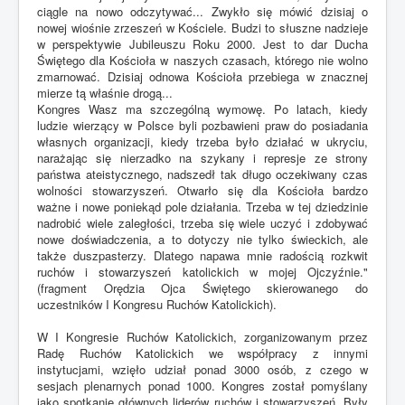
ciągle na nowo odczytywać... Zwykło się mówić dzisiaj o
nowej wiośnie zrzeszeń w Kościele. Budzi to słuszne nadzieje
w perspektywie Jubileuszu Roku 2000. Jest to dar Ducha
Świętego dla Kościoła w naszych czasach, którego nie wolno
zmarnować. Dzisiaj odnowa Kościoła przebiega w znacznej
mierze tą właśnie drogą...
Kongres Wasz ma szczególną wymowę. Po latach, kiedy
ludzie wierzący w Polsce byli pozbawieni praw do posiadania
własnych organizacji, kiedy trzeba było działać w ukryciu,
narażając się nierzadko na szykany i represje ze strony
państwa ateistycznego, nadszedł tak długo oczekiwany czas
wolności stowarzyszeń. Otwarło się dla Kościoła bardzo
ważne i nowe poniekąd pole działania. Trzeba w tej dziedzinie
nadrobić wiele zaległości, trzeba się wiele uczyć i zdobywać
nowe doświadczenia, a to dotyczy nie tylko świeckich, ale
także duszpasterzy. Dlatego napawa mnie radością rozkwit
ruchów i stowarzyszeń katolickich w mojej Ojczyźnie."
(fragment Orędzia Ojca Świętego skierowanego do
uczestników I Kongresu Ruchów Katolickich).
W I Kongresie Ruchów Katolickich, zorganizowanym przez
Radę Ruchów Katolickich we współpracy z innymi
instytucjami, wzięło udział ponad 3000 osób, z czego w
sesjach plenarnych ponad 1000. Kongres został pomyślany
jako spotkanie głównych liderów ruchów i stowarzyszeń. Były