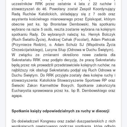
uczestników RRK przez ostatnie 4 lata z 22 ruchów i
stowarzyszeń do 46. Powołany został Zespół Koordynujący
Radą Ruchów Katolickich, składający się z 7 osób oraz
asystenta kościelnego mianowanego przez Episkopat, którym
obecnie jest ks. bp Bronisław Dembowski. Na spotkaniu
wybrano na razie 5 osób, reszta zostanie wybrana na kolejnym
spotkaniu Rady. Do wybranych należą: ks. Henryk Bolczyk
(Ruch Światło-Życie), Andrzej Cehak (Focolari), Adam Pietrzak
(Przymierze Rodzin), o. Adam Schulz SJ (Wspólnota Życia
Chrześcijańskiego), Lucyna Słup (Odnowa w Duchu Świętym).
W związku ze zmianami określono nowe zadania dla
Sekretariatu RRK oraz podjęto decyzję, że pracę Sekretariatu
będą przez rok prowadzili przedstawiciele kolejnych ruchów; na
najbliższy rok obsługi Sekretariatu podjął się Ruch Odnowa w
Duchu Świętym. Do RRK przyjęte zostały dwa kolejne ruchy i
stowarzyszenia: Katolickie Stowarzyszenie Sportowe RP oraz
Świecki Zakon Karmelitów Bosych. Spotkanie zakończyła
Eucharystia sprawowana przez ks. bp B. Dembowskiego oraz
agapa.
Spotkanie księży odpowiedzialnych za ruchy w diecezji
Do doświadczeń Kongresu oraz zadań duszpasterskich z nich
wynikających nawiązywano podczas spotkania, które odbyło