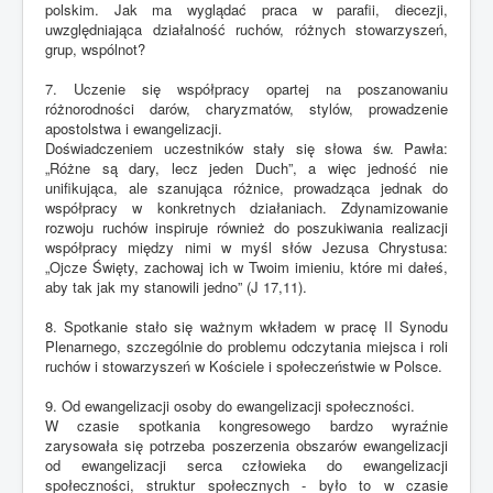
polskim. Jak ma wyglądać praca w parafii, diecezji,
uwzględniająca działalność ruchów, różnych stowarzyszeń,
grup, wspólnot?
7. Uczenie się współpracy opartej na poszanowaniu
różnorodności darów, charyzmatów, stylów, prowadzenie
apostolstwa i ewangelizacji.
Doświadczeniem uczestników stały się słowa św. Pawła:
„Różne są dary, lecz jeden Duch”, a więc jedność nie
unifikująca, ale szanująca różnice, prowadząca jednak do
współpracy w konkretnych działaniach. Zdynamizowanie
rozwoju ruchów inspiruje również do poszukiwania realizacji
współpracy między nimi w myśl słów Jezusa Chrystusa:
„Ojcze Święty, zachowaj ich w Twoim imieniu, które mi dałeś,
aby tak jak my stanowili jedno” (J 17,11).
8. Spotkanie stało się ważnym wkładem w pracę II Synodu
Plenarnego, szczególnie do problemu odczytania miejsca i roli
ruchów i stowarzyszeń w Kościele i społeczeństwie w Polsce.
9. Od ewangelizacji osoby do ewangelizacji społeczności.
W czasie spotkania kongresowego bardzo wyraźnie
zarysowała się potrzeba poszerzenia obszarów ewangelizacji
od ewangelizacji serca człowieka do ewangelizacji
społeczności, struktur społecznych - było to w czasie