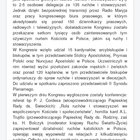
to 2-5 osobowe delegacje ze 135 ruchów i stowarzyszeń.
Jednak dzięki bezpośredniej transmisji przez Radio Maryja
oraz pracy kongresowego biura prasowego, w którym
akredytowało się ponad 150 dziennikarzy prasowych,
radiowych i telewizyjnych, doświadczenie Kongresu zostało
przekazane setkom tysięcy osób zainteresowanych tym
ożywczym nurtem Kościoła w Polsce, jakim są ruchy i
stowarzyszenia.
W Kongresie wzięło udział 15 kardynałów, arcybiskupów i
biskupów, w tym przedstawiciele Stolicy Apostolskiej, Prymas
Polski oraz Nuncjusz Apostolski w Polsce. Uczestniczyli w
nim również wyżsi przełożeni zakonów męskich i żeńskich
oraz ponad 120 kapłanów, w tym przedstawiciele biskupów
ordynariuszy do spraw ruchów i stowarzyszeń w diecezjach.
Do udziału w spotkaniu zaproszono przedstawicieli II Synodu
Plenarnego.
W pierwszym dniu Kongresu wygłoszone zostały konferencje:
referat bp P. J. Cordesa (wiceprzewodniczącego Papieskiej
Rady ds. Świeckich): „Rola ruchów i stowarzyszeń we
współczesnym Kościele i społeczeństwie”, homilia kard A.L.
Trujillo (przewodniczącego Papieskiej Rady ds. Rodziny, zaś
ks. H. Bolczyk (moderator krajowy Ruchu Światło-Życie)
zaprezentował działalność ruchów katolickich w Polsce,
opierając swoją wypowiedź na relacjach z kilkudziesięciu
ruchów. Odbyły się także spotkania w grupach tematycznych,