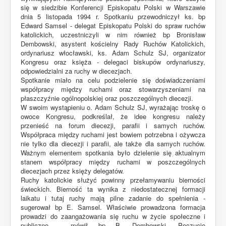
się w siedzibie Konferencji Episkopatu Polski w Warszawie
dnia 5 listopada 1994 r. Spotkaniu przewodniczył ks. bp
Edward Samsel - delegat Episkopatu Polski do spraw ruchów
katolickich, uczestniczyli w nim również bp Bronisław
Dembowski, asystent kościelny Rady Ruchów Katolickich,
ordynariusz włocławski, ks. Adam Schulz SJ, organizator
Kongresu oraz księża - delegaci biskupów ordynariuszy,
odpowiedzialni za ruchy w diecezjach.
Spotkanie miało na celu podzielenie się doświadczeniami
współpracy między ruchami oraz stowarzyszeniami na
płaszczyźnie ogólnopolskiej oraz poszczególnych diecezji.
W swoim wystąpieniu o. Adam Schulz SJ, wyrażając troskę o
owoce Kongresu, podkreślał, że idee kongresu należy
przenieść na forum diecezji, parafii i samych ruchów.
Współpraca między ruchami jest bowiem potrzebna i ożywcza
nie tylko dla diecezji i parafii, ale także dla samych ruchów.
Ważnym elementem spotkania było dzielenie się aktualnym
stanem współpracy między ruchami w poszczególnych
diecezjach przez księży delegatów.
Ruchy katolickie służyć powinny przełamywaniu bierności
świeckich. Bierność ta wynika z niedostatecznej formacji
laikatu i tutaj ruchy mają pilne zadanie do spełnienia -
sugerował bp E. Samsel. Właściwie prowadzona formacja
prowadzi do zaangażowania się ruchu w życie społeczne i
publiczne - mówił bp B. Dembowski. Poczucie