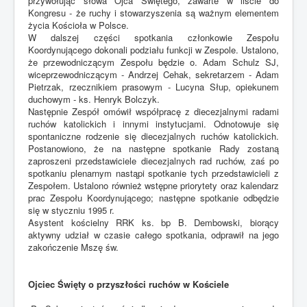
przywołując słowa Ojca Świętego, zawarte w liście do
Kongresu - że ruchy i stowarzyszenia są ważnym elementem
życia Kościoła w Polsce.
W dalszej części spotkania członkowie Zespołu
Koordynującego dokonali podziału funkcji w Zespole. Ustalono,
że przewodniczącym Zespołu będzie o. Adam Schulz SJ,
wiceprzewodniczącym - Andrzej Cehak, sekretarzem - Adam
Pietrzak, rzecznikiem prasowym - Lucyna Słup, opiekunem
duchowym - ks. Henryk Bolczyk.
Następnie Zespół omówił współpracę z diecezjalnymi radami
ruchów katolickich i innymi instytucjami. Odnotowuje się
spontaniczne rodzenie się diecezjalnych ruchów katolickich.
Postanowiono, że na następne spotkanie Rady zostaną
zaproszeni przedstawiciele diecezjalnych rad ruchów, zaś po
spotkaniu plenarnym nastąpi spotkanie tych przedstawicieli z
Zespołem. Ustalono również wstępne priorytety oraz kalendarz
prac Zespołu Koordynującego; następne spotkanie odbędzie
się w styczniu 1995 r.
Asystent kościelny RRK ks. bp B. Dembowski, biorący
aktywny udział w czasie całego spotkania, odprawił na jego
zakończenie Mszę św.
Ojciec Święty o przyszłości ruchów w Kościele