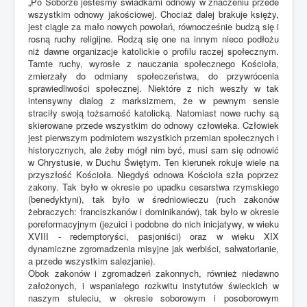
„Po Soborze jesteśmy świadkami odnowy w znaczeniu przede
wszystkim odnowy jakościowej. Chociaż dalej brakuje księży,
jest ciągle za mało nowych powołań, równocześnie budzą się i
rosną ruchy religijne. Rodzą się one na innym nieco podłożu
niż dawne organizacje katolickie o profilu raczej społecznym.
Tamte ruchy, wyrosłe z nauczania społecznego Kościoła,
zmierzały do odmiany społeczeństwa, do przywrócenia
sprawiedliwości społecznej. Niektóre z nich weszły w tak
intensywny dialog z marksizmem, że w pewnym sensie
straciły swoją tożsamość katolicką. Natomiast nowe ruchy są
skierowane przede wszystkim do odnowy człowieka. Człowiek
jest pierwszym podmiotem wszystkich przemian społecznych i
historycznych, ale żeby mógł nim być, musi sam się odnowić
w Chrystusie, w Duchu Świętym. Ten kierunek rokuje wiele na
przyszłość Kościoła. Niegdyś odnowa Kościoła szła poprzez
zakony. Tak było w okresie po upadku cesarstwa rzymskiego
(benedyktyni), tak było w średniowieczu (ruch zakonów
żebraczych: franciszkanów i dominikanów), tak było w okresie
poreformacyjnym (jezuici i podobne do nich inicjatywy, w wieku
XVIII - redemptoryści, pasjoniści) oraz w wieku XIX
dynamiczne zgromadzenia misyjne jak werbiści, salwatorianie,
a przede wszystkim salezjanie).
Obok zakonów i zgromadzeń zakonnych, również niedawno
założonych, i wspaniałego rozkwitu instytutów świeckich w
naszym stuleciu, w okresie soborowym i posoborowym