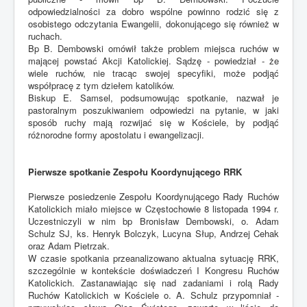
odpowiedzialności za dobro wspólne powinno rodzić się z
osobistego odczytania Ewangelii, dokonującego się również w
ruchach.
Bp B. Dembowski omówił także problem miejsca ruchów w
mającej powstać Akcji Katolickiej. Sądzę - powiedział - że
wiele ruchów, nie tracąc swojej specyfiki, może podjąć
współpracę z tym dziełem katolików.
Biskup E. Samsel, podsumowując spotkanie, nazwał je
pastoralnym poszukiwaniem odpowiedzi na pytanie, w jaki
sposób ruchy mają rozwijać się w Kościele, by podjąć
różnorodne formy apostolatu i ewangelizacji.
Pierwsze spotkanie Zespołu Koordynującego RRK
Pierwsze posiedzenie Zespołu Koordynującego Rady Ruchów
Katolickich miało miejsce w Częstochowie 8 listopada 1994 r.
Uczestniczyli w nim bp Bronisław Dembowski, o. Adam
Schulz SJ, ks. Henryk Bolczyk, Lucyna Słup, Andrzej Cehak
oraz Adam Pietrzak.
W czasie spotkania przeanalizowano aktualna sytuację RRK,
szczególnie w kontekście doświadczeń I Kongresu Ruchów
Katolickich. Zastanawiając się nad zadaniami i rolą Rady
Ruchów Katolickich w Kościele o. A. Schulz przypomniał -