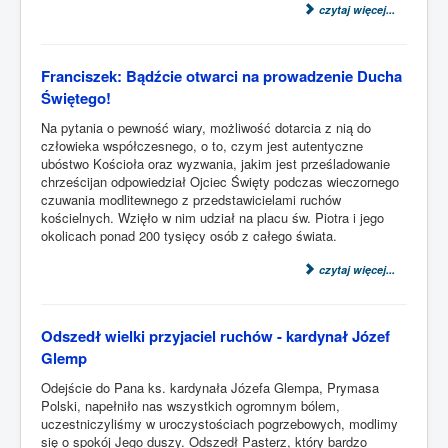
czytaj więcej...
Franciszek: Bądźcie otwarci na prowadzenie Ducha
Świętego!
Na pytania o pewność wiary, możliwość dotarcia z nią do
człowieka współczesnego, o to, czym jest autentyczne
ubóstwo Kościoła oraz wyzwania, jakim jest prześladowanie
chrześcijan odpowiedział Ojciec Święty podczas wieczornego
czuwania modlitewnego z przedstawicielami ruchów
kościelnych. Wzięło w nim udział na placu św. Piotra i jego
okolicach ponad 200 tysięcy osób z całego świata.
czytaj więcej...
Odszedł wielki przyjaciel ruchów - kardynał Józef
Glemp
Odejście do Pana ks. kardynała Józefa Glempa, Prymasa
Polski, napełniło nas wszystkich ogromnym bólem,
uczestniczyliśmy w uroczystościach pogrzebowych, modlimy
się o spokój Jego duszy. Odszedł Pasterz, który bardzo