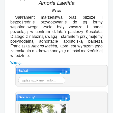
Amoris Laetitia
Wstęp
Sakrament małżeństwa oraz bliższe i
bezpośrednie przygotowanie do tej formy
wspólnotowego życia były zawsze i nadal
pozostają w centrum działań pasterzy Kościoła.
Dlatego z należną uwagą i staraniem przyjmujemy
posynodalną adhortację apostolską papieża
Franciszka
Amoris laetitia
, która jest wyrazem jego
zatroskania o zdrową kondycję miłości małżeńskiej
w rodzinie.
Więcej…
Szukaj
Szukaj...
Galerie zdjęć