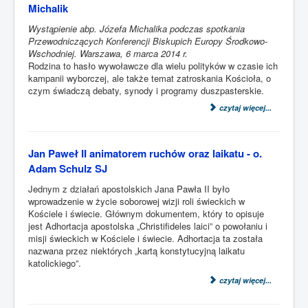
Michalik
Wystąpienie abp. Józefa Michalika podczas spotkania
Przewodniczących Konferencji Biskupich Europy Środkowo-
Wschodniej. Warszawa, 6 marca 2014 r.
Rodzina to hasło wywoławcze dla wielu polityków w czasie ich
kampanii wyborczej, ale także temat zatroskania Kościoła, o
czym świadczą debaty, synody i programy duszpasterskie.
czytaj więcej...
Jan Paweł II animatorem ruchów oraz laikatu - o.
Adam Schulz SJ
Jednym z działań apostolskich Jana Pawła II było
wprowadzenie w życie soborowej wizji roli świeckich w
Kościele i świecie. Głównym dokumentem, który to opisuje
jest Adhortacja apostolska „Christifideles laici” o powołaniu i
misji świeckich w Kościele i świecie. Adhortacja ta została
nazwana przez niektórych „kartą konstytucyjną laikatu
katolickiego”.
czytaj więcej...