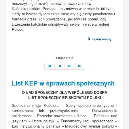
troszczył się o rozwój ruchów i stowarzyszeń w
Kościele polskim. Pomagał im zarówno w okresie lat 80-tych,
kiedy to bardzo dynamicznie rozwijały się ruchy posoborowe i
formacja przez nich prowadzona, jak również potem, gdy
zrzeszenia katolickie odnajdywały swoje miejsce w wolnej
Polsce.
czytaj więcej...
Strona 2 z 5
List KEP w sprawach społecznych
O ŁAD SPOŁECZNY DLA WSPÓLNEGO DOBRA
LIST SPOŁECZNY EPISKOPATU POLSKI
Społeczna misja Kościoła – Spory społeczno-polityczne i
konieczność ich przezwyciężenia – Doświadczenie
solidarności – Potrzeba nawrócenia i dialogu – Refleksja nad
językiem – Istota polityki – Fundamenty ładu społecznego –
Ład instytucjonalny państwa – Mądrościowy wymiar polityki –