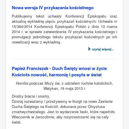
Nowa wersja IV przykazania kościelnego
Publikujemy tekst uchwały Konferencji Episkopatu oraz
aktualną wykładnię pięciu przykazań kościelnych: Uchwała nr
15/364/2014 Konferencji Episkopatu Polski z dnia 13 marca
2014 r. w sprawie zatwierdzenia IV przykazania kościelnego i
promulgacji jednolitego tekstu przykazań kościelnych po ich
nowelizacji wraz z wykładnią.
czytaj więcej...
Papież Franciszek - Duch Święty wnosi w życie
Kościoła nowość, harmonię i posyła w świat
Homilia podczas Mszy św. z udziałem ruchów katolickich,
Watykan, 19 maja 2013 r.
Drodzy bracia i siostry,
Dzisiaj rozważamy i przeżywamy w liturgii na nowo Zesłanie
Ducha Świętego na Kościół, dokonane przez Chrystusa
zmartwychwstałego. Jest to wydarzenie łaski, które napełniło
Wieczernik w Jerozolimie, aby rozprzestrzenić się na cały
świat.