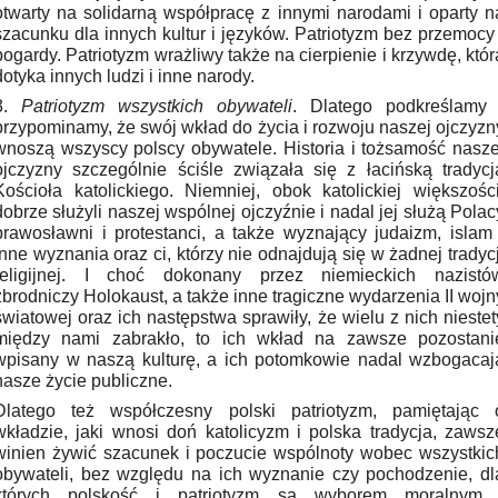
otwarty na solidarną współpracę z innymi narodami i oparty n
szacunku dla innych kultur i języków. Patriotyzm bez przemocy 
pogardy. Patriotyzm wrażliwy także na cierpienie i krzywdę, któr
dotyka innych ludzi i inne narody.
3.
Patriotyzm wszystkich obywateli
. Dlatego podkreślamy 
przypominamy, że swój wkład do życia i rozwoju naszej ojczyzn
wnoszą wszyscy polscy obywatele. Historia i tożsamość nasze
ojczyzny szczególnie ściśle związała się z łacińską tradycj
Kościoła katolickiego. Niemniej, obok katolickiej większości
dobrze służyli naszej wspólnej ojczyźnie i nadal jej służą Polac
prawosławni i protestanci, a także wyznający judaizm, islam 
inne wyznania oraz ci, którzy nie odnajdują się w żadnej tradycj
religijnej. I choć dokonany przez niemieckich nazistó
zbrodniczy Holokaust, a także inne tragiczne wydarzenia II wojn
światowej oraz ich następstwa sprawiły, że wielu z nich niestet
między nami zabrakło, to ich wkład na zawsze pozostani
wpisany w naszą kulturę, a ich potomkowie nadal wzbogacaj
nasze życie publiczne.
Dlatego też współczesny polski patriotyzm, pamiętając 
wkładzie, jaki wnosi doń katolicyzm i polska tradycja, zawsz
winien żywić szacunek i poczucie wspólnoty wobec wszystkic
obywateli, bez względu na ich wyznanie czy pochodzenie, dl
których polskość i patriotyzm są wyborem moralnym 