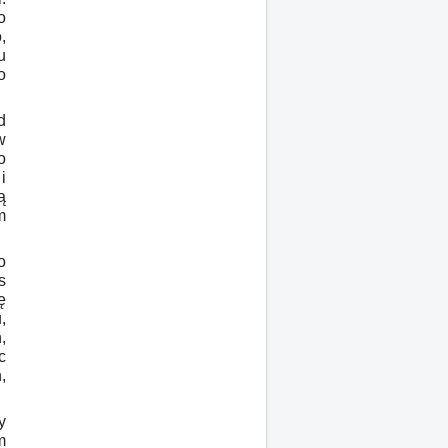
o
,
u
o
d
w
o
i
ą
m
o
s
ę
,
,
c
,
y
m