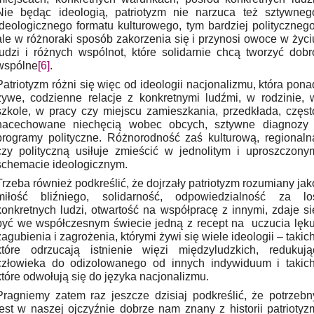
Nie będąc ideologią, patriotyzm nie narzuca też sztywneg
ideologicznego formatu kulturowego, tym bardziej politycznego
ale w różnoraki sposób zakorzenia się i przynosi owoce w życi
ludzi i różnych wspólnot, które solidarnie chcą tworzyć dobr
wspólne
[6]
.
Patriotyzm różni się więc od ideologii nacjonalizmu, która pona
żywe, codzienne relacje z konkretnymi ludźmi, w rodzinie, 
szkole, w pracy czy miejscu zamieszkania, przedkłada, częst
nacechowane niechęcią wobec obcych, sztywne diagnozy 
programy polityczne. Różnorodność zaś kulturową, regionaln
czy polityczną usiłuje zmieścić w jednolitym i uproszczony
schemacie ideologicznym.
Trzeba również podkreślić, że dojrzały patriotyzm rozumiany jak
miłość bliźniego, solidarność, odpowiedzialność za lo
konkretnych ludzi, otwartość na współpracę z innymi, zdaje si
być we współczesnym świecie jedną z recept na uczucia lęku
zagubienia i zagrożenia, którymi żywi się wiele ideologii – takich
które odrzucają istnienie więzi międzyludzkich, redukują
człowieka do odizolowanego od innych indywiduum i takich
które odwołują się do języka nacjonalizmu.
Pragniemy zatem raz jeszcze dzisiaj podkreślić, że potrzebn
jest w naszej ojczyźnie dobrze nam znany z historii patriotyz