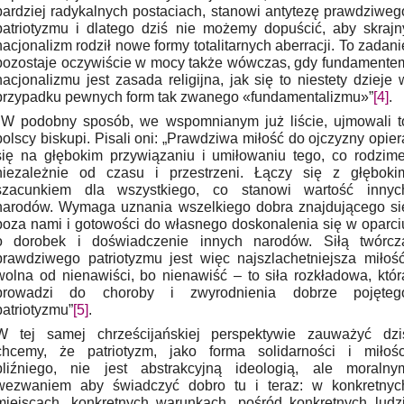
bardziej radykalnych postaciach, stanowi antytezę prawdziweg
patriotyzmu i dlatego dziś nie możemy dopuścić, aby skrajn
nacjonalizm rodził nowe formy totalitarnych aberracji. To zadani
pozostaje oczywiście w mocy także wówczas, gdy fundamente
nacjonalizmu jest zasada religijna, jak się to niestety dzieje 
przypadku pewnych form tak zwanego «fundamentalizmu»”
[4]
.
W podobny sposób, we wspomnianym już liście, ujmowali t
polscy biskupi. Pisali oni: „Prawdziwa miłość do ojczyzny opier
się na głębokim przywiązaniu i umiłowaniu tego, co rodzime
niezależnie od czasu i przestrzeni. Łączy się z głęboki
szacunkiem dla wszystkiego, co stanowi wartość innyc
narodów. Wymaga uznania wszelkiego dobra znajdującego si
poza nami i gotowości do własnego doskonalenia się w oparci
o dorobek i doświadczenie innych narodów. Siłą twórcz
prawdziwego patriotyzmu jest więc najszlachetniejsza miłość
wolna od nienawiści, bo nienawiść – to siła rozkładowa, któr
prowadzi do choroby i zwyrodnienia dobrze pojęteg
patriotyzmu”
[5]
.
W tej samej chrześcijańskiej perspektywie zauważyć dzi
chcemy, że patriotyzm, jako forma solidarności i miłośc
bliźniego, nie jest abstrakcyjną ideologią, ale moralny
wezwaniem aby świadczyć dobro tu i teraz: w konkretnyc
miejscach, konkretnych warunkach, pośród konkretnych ludzi