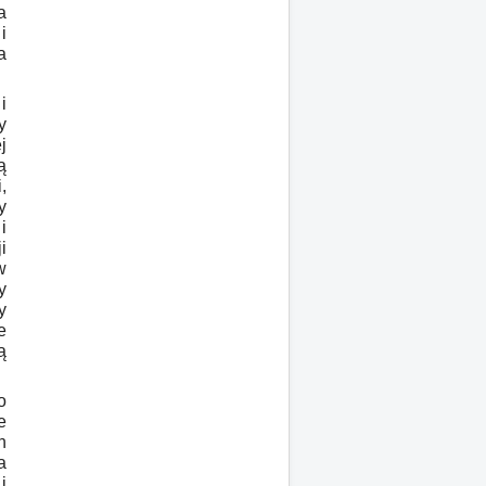
a
i
a
i
y
j
ą
,
y
i
i
w
y
y
e
ą
o
e
h
a
i