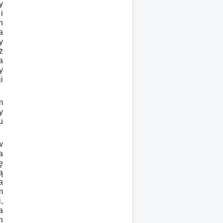
y
i
h
a
y
ż
a
y
i
m
y
u
w
a
ę
ą
a
m
,
a
h