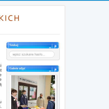
Szukaj
Szukaj...
i
Galerie zdjęć
t
e
e
ą
u
.