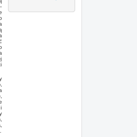
ą
–
e
o
a
ą
a
ć
o
a
j
i
y
,
a
,
e
i
y
,
,
.