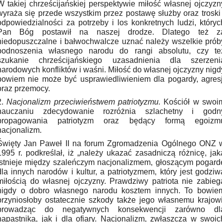
W takiej chrześcijańskiej perspektywie miłość własnej ojczyzn
wyraża się przede wszystkim przez postawę służby oraz troski 
odpowiedzialności za potrzeby i los konkretnych ludzi, któryc
Pan Bóg postawił na naszej drodze. Dlatego też z
niedopuszczalne i bałwochwalcze uznać należy wszelkie prób
podnoszenia własnego narodu do rangi absolutu, czy te
szukanie chrześcijańskiego uzasadnienia dla szerzeni
narodowych konfliktów i waśni. Miłość do własnej ojczyzny nigd
bowiem nie może być usprawiedliwieniem dla pogardy, agresj
oraz przemocy.
2.
Nacjonalizm przeciwieństwem patriotyzmu.
Kościół w swoi
nauczaniu zdecydowanie rozróżnia szlachetny i godn
propagowania patriotyzm oraz będący formą egoizm
nacjonalizm.
Święty Jan Paweł II na forum Zgromadzenia Ogólnego ONZ 
1995 r. podkreślał, iż „należy ukazać zasadniczą różnicę, jak
istnieje między szaleńczym nacjonalizmem, głoszącym pogard
dla innych narodów i kultur, a patriotyzmem, który jest godziw
miłością do własnej ojczyzny. Prawdziwy patriota nie zabieg
nigdy o dobro własnego narodu kosztem innych. To bowie
przyniosłoby ostatecznie szkody także jego własnemu krajowi
prowadząc do negatywnych konsekwencji zarówno dl
napastnika, jak i dla ofiary. Nacjonalizm, zwłaszcza w swoic