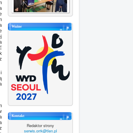
m
a
e
m
a
Ważne
e
j
a
ć
k
z
i
ą
a
m
w
Kontakt
a
a
Redaktor strony
z
serwis.orrk@tlen.pl