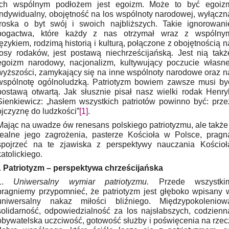
Ich wspólnym podłożem jest egoizm. Może to być egoiz
indywidualny, obojętność na los wspólnoty narodowej, wyłączn
troska o byt swój i swoich najbliższych. Takie ignorowani
bogactwa, które każdy z nas otrzymał wraz z wspólny
językiem, rodzimą historią i kulturą, połączone z obojętnością n
losy rodaków, jest postawą niechrześcijańską. Jest nią takż
egoizm narodowy, nacjonalizm, kultywujący poczucie własne
wyższości, zamykający się na inne wspólnoty narodowe oraz n
wspólnotę ogólnoludzką. Patriotyzm bowiem zawsze musi by
postawą otwartą. Jak słusznie pisał nasz wielki rodak Henry
Sienkiewicz: „hasłem wszystkich patriotów powinno być: prze
ojczyznę do ludzkości”
[1]
.
Mając na uwadze ów renesans polskiego patriotyzmu, ale także 
realne jego zagrożenia, pasterze Kościoła w Polsce, pragn
spojrzeć na te zjawiska z perspektywy nauczania Kościoł
katolickiego.
.
Patriotyzm – perspektywa chrześcijańska
1.
Uniwersalny wymiar patriotyzmu.
Przede wszystki
pragniemy przypomnieć, że patriotyzm jest głęboko wpisany 
uniwersalny nakaz miłości bliźniego. Międzypokoleniow
solidarność, odpowiedzialność za los najsłabszych, codzienn
obywatelska uczciwość, gotowość służby i poświęcenia na rzec