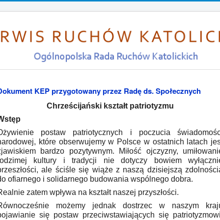
Dokument KEP przygotowany przez Radę ds. Społecznych
Chrześcijański kształt patriotyzmu
Wstęp
Ożywienie postaw patriotycznych i poczucia świadomośc
narodowej, które obserwujemy w Polsce w ostatnich latach jes
zjawiskiem bardzo pozytywnym. Miłość ojczyzny, umiłowani
rodzimej kultury i tradycji nie dotyczy bowiem wyłączni
przeszłości, ale ściśle się wiąże z naszą dzisiejszą zdolności
do ofiarnego i solidarnego budowania wspólnego dobra.
Realnie zatem wpływa na kształt naszej przyszłości.
Równocześnie możemy jednak dostrzec w naszym kraj
pojawianie się postaw przeciwstawiających się patriotyzmowi