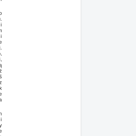
o
.
i
m
i
e
.
,
,
ą
ż
ś
z
k
e
a
h
i
y
e