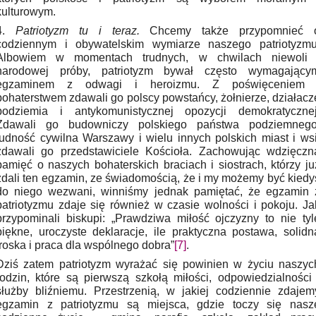
kulturowym.
4.
Patriotyzm tu i teraz.
Chcemy także przypomnieć 
codziennym i obywatelskim wymiarze naszego patriotyzmu
Albowiem w momentach trudnych, w chwilach niewoli 
narodowej próby, patriotyzm bywał często wymagający
egzaminem z odwagi i heroizmu. Z poświęceniem 
bohaterstwem zdawali go polscy powstańcy, żołnierze, działacz
podziemia i antykomunistycznej opozycji demokratycznej
Zdawali go budowniczy polskiego państwa podziemnego
ludność cywilna Warszawy i wielu innych polskich miast i wsi
zdawali go przedstawiciele Kościoła. Zachowując wdzięczn
pamięć o naszych bohaterskich braciach i siostrach, którzy ju
zdali ten egzamin, ze świadomością, że i my możemy być kiedy
do niego wezwani, winniśmy jednak pamiętać, że egzamin 
patriotyzmu zdaje się również w czasie wolności i pokoju. Ja
przypominali biskupi: „Prawdziwa miłość ojczyzny to nie tyl
piękne, uroczyste deklaracje, ile praktyczna postawa, solidn
troska i praca dla wspólnego dobra”
[7]
.
Dziś zatem patriotyzm wyrażać się powinien w życiu naszyc
rodzin, które są pierwszą szkołą miłości, odpowiedzialności 
służby bliźniemu. Przestrzenią, w jakiej codziennie zdajem
egzamin z patriotyzmu są miejsca, gdzie toczy się nasz