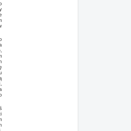
o
y
e
m
w
o
a
,
m
h
ę
u
ą
,
a
o
ś
i
m
h
.