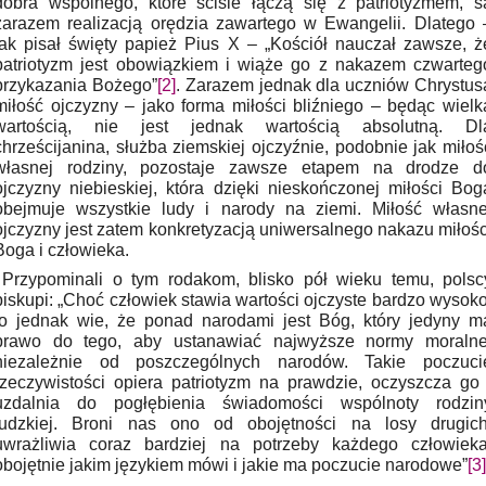
dobra wspólnego, które ściśle łączą się z patriotyzmem, s
zarazem realizacją orędzia zawartego w Ewangelii. Dlatego 
jak pisał święty papież Pius X – „Kościół nauczał zawsze, ż
patriotyzm jest obowiązkiem i wiąże go z nakazem czwarteg
przykazania Bożego”
[2]
. Zarazem jednak dla uczniów Chrystus
miłość ojczyzny – jako forma miłości bliźniego – będąc wielk
wartością, nie jest jednak wartością absolutną. Dl
chrześcijanina, służba ziemskiej ojczyźnie, podobnie jak miłoś
własnej rodziny, pozostaje zawsze etapem na drodze d
ojczyzny niebieskiej, która dzięki nieskończonej miłości Bog
obejmuje wszystkie ludy i narody na ziemi. Miłość własne
ojczyzny jest zatem konkretyzacją uniwersalnego nakazu miłośc
Boga i człowieka.
Przypominali o tym rodakom, blisko pół wieku temu, polsc
biskupi: „Choć człowiek stawia wartości ojczyste bardzo wysoko
to jednak wie, że ponad narodami jest Bóg, który jedyny m
prawo do tego, aby ustanawiać najwyższe normy moralne
niezależnie od poszczególnych narodów. Takie poczuci
rzeczywistości opiera patriotyzm na prawdzie, oczyszcza go 
uzdalnia do pogłębienia świadomości wspólnoty rodzin
ludzkiej. Broni nas ono od obojętności na losy drugich
uwrażliwia coraz bardziej na potrzeby każdego człowieka
obojętnie jakim językiem mówi i jakie ma poczucie narodowe”
[3]